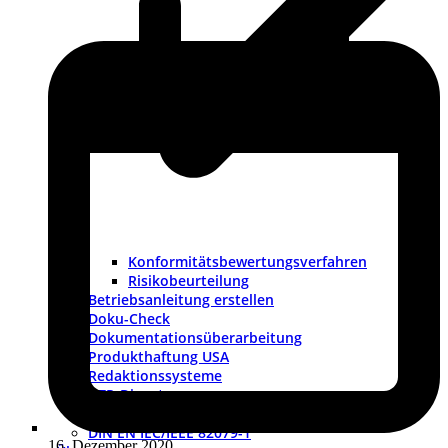
Konformitätsbewertungsverfahren
Risikobeurteilung
Betriebsanleitung erstellen
Doku-Check
Dokumentationsüberarbeitung
Produkthaftung USA
Redaktionssysteme
DTP-Dienste
Lokalisierung
DIN EN IEC/IEEE 82079-1
16. Dezember 2020