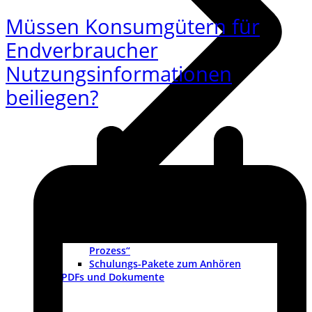
Müssen Konsumgütern für
Endverbraucher
Nutzungsinformationen
beiliegen?
Schulungsvideo „CE-Kennzeichnung als
Prozess“
Schulungs-Pakete zum Anhören
PDFs und Dokumente