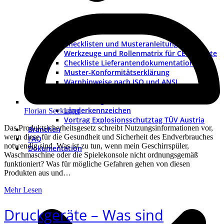
Checklisten und Musteranleitungen
Werkzeuge und Rollenmatrix für CE-Projekte
Checkliste Lieferantendokumentation
Muster-Konformitätserklärung
Warnhinweise nach ISO und ANSI
ISO-Piktogramme
ANSI-Piktogramme
Länderkennzeichen
Florian Seckinger
Vortrag Explosionsschutztag TÜV Austria
Das Produktsicherheitsgesetz schreibt Nutzungsinformationen vor,
Branchen
wenn diese für die Gesundheit und Sicherheit des Endverbrauches
FAQ
notwendig sind. Was ist zu tun, wenn mein Geschirrspüler,
Dokumentation
Waschmaschine oder die Spielekonsole nicht ordnungsgemäß
funktioniert? Was für mögliche Gefahren gehen von diesen
Produkten aus und…
Mehr Lesen
Druckgeräte – Was sind