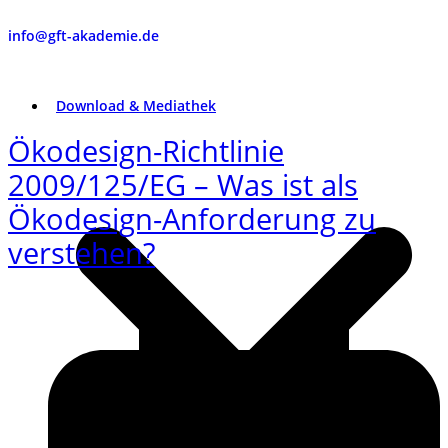
info@gft-akademie.de
Download & Mediathek
Ökodesign-Richtlinie
2009/125/EG – Was ist als
Ökodesign-Anforderung zu
verstehen?