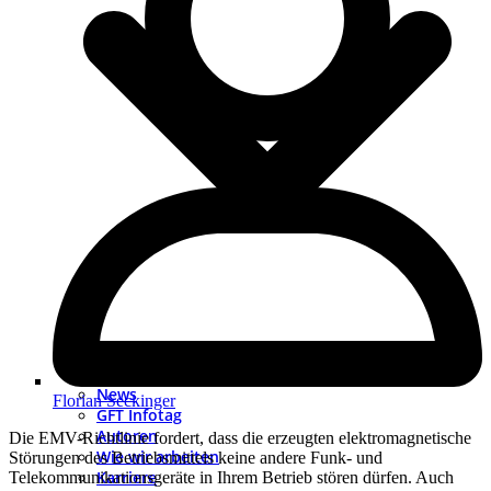
News
Florian Seckinger
GFT Infotag
Autoren
Die EMV-Richtlinie fordert, dass die erzeugten elektromagnetische
Wie wir arbeiten
Störungen des Betriebsmittels keine andere Funk- und
Karriere
Telekommunikationsgeräte in Ihrem Betrieb stören dürfen. Auch