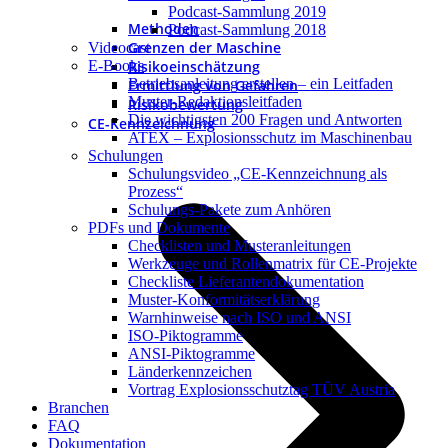
Podcast-Sammlung 2019
Methoden
Podcast-Sammlung 2018
Grenzen der Maschine
Videocast
Risikoeinschätzung
E-Books
Betriebsanleitung erstellen – ein Leitfaden
Ermittlung von Gefahren
Muster-Redaktionsleitfaden
Risikobewertung
Die wichtigsten 200 Fragen und Antworten
CE-Kennzeichnung
ATEX – Explosionsschutz im Maschinenbau
Schulungen
Schulungsvideo „CE-Kennzeichnung als
Prozess“
Schulungs-Pakete zum Anhören
PDFs und Dokumente
Checklisten und Musteranleitungen
Werkzeuge und Rollenmatrix für CE-Projekte
Checkliste Lieferantendokumentation
Muster-Konformitätserklärung
Warnhinweise nach ISO und ANSI
ISO-Piktogramme
ANSI-Piktogramme
Länderkennzeichen
Vortrag Explosionsschutztag TÜV Austria
Branchen
FAQ
Dokumentation