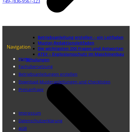
+49-7836-9567-123
Betriebsanleitung erstellen – ein Leitfaden
Muster-Redaktionsleitfaden
Navigation
Die wichtigsten 200 Fragen und Antworten
ATEX – Explosionsschutz im Maschinenbau
Home
Schulungen
Fachübersetzung
Betriebsanleitungen erstellen
Download Musteranleitungen und Checklisten
Preisanfrage
Impressum
Datenschutzerklärung
AGB