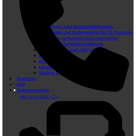
Checklisten und Musteranleitungen
Werkzeuge und Rollenmatrix für CE-Projekte
Checkliste Lieferantendokumentation
Muster-Konformitätserklärung
Warnhinweise nach ISO und ANSI
ISO-Piktogramme
ANSI-Piktogramme
Länderkennzeichen
Vortrag Explosionsschutztag TÜV Austria
Branchen
FAQ
Dokumentation
+49-7836-9567-123