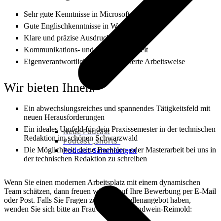
Sehr gute Kenntnisse in Microsoft Office
Gute Englischkenntnisse in Wort und Schrift
Klare und präzise Ausdrucksweise
Kommunikations- und Kontaktfähigkeit
Eigenverantwortliche und strukturierte Arbeitsweise
Wir bieten Ihnen:
Ein abwechslungsreiches und spannendes Tätigkeitsfeld mit
neuen Herausforderungen
Ein ideales Umfeld für dein Praxissemester in der technischen
Neue Podcast
Redaktion im schönen Schwarzwald
Podcast „Shorts“
Die Möglichkeit, deine Bachelor- oder Masterarbeit bei uns in
Podcast-Sammlungen
der technischen Redaktion zu schreiben
Wenn Sie einen modernen Arbeitsplatz mit einem dynamischen
Team schätzen, dann freuen wir uns auf Ihre Bewerbung per E-Mail
oder Post. Falls Sie Fragen zu diesem Stellenangebot haben,
wenden Sie sich bitte an Frau Regina Schlindwein-Reimold: