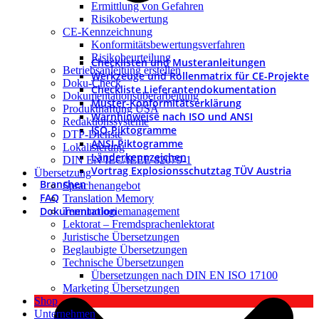
Ermittlung von Gefahren
Risikobewertung
CE-Kennzeichnung
Konformitätsbewertungsverfahren
Risikobeurteilung
Checklisten und Musteranleitungen
Betriebsanleitung erstellen
Werkzeuge und Rollenmatrix für CE-Projekte
Doku-Check
Checkliste Lieferantendokumentation
Dokumentationsüberarbeitung
Muster-Konformitätserklärung
Produkthaftung USA
Warnhinweise nach ISO und ANSI
Redaktionssysteme
ISO-Piktogramme
DTP-Dienste
ANSI-Piktogramme
Lokalisierung
Länderkennzeichen
DIN EN IEC/IEEE 82079-1
Vortrag Explosionsschutztag TÜV Austria
Übersetzung
Branchen
Sprachenangebot
FAQ
Translation Memory
Dokumentation
Terminologiemanagement
Lektorat – Fremdsprachenlektorat
Juristische Übersetzungen
Beglaubigte Übersetzungen
Technische Übersetzungen
Übersetzungen nach DIN EN ISO 17100
Marketing Übersetzungen
Shop
Unternehmen