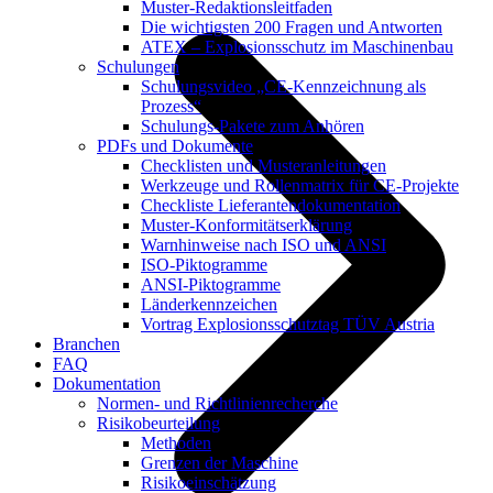
Muster-Redaktionsleitfaden
Die wichtigsten 200 Fragen und Antworten
ATEX – Explosionsschutz im Maschinenbau
Schulungen
Schulungsvideo „CE-Kennzeichnung als
Prozess“
Schulungs-Pakete zum Anhören
PDFs und Dokumente
Checklisten und Musteranleitungen
Werkzeuge und Rollenmatrix für CE-Projekte
Checkliste Lieferantendokumentation
Muster-Konformitätserklärung
Warnhinweise nach ISO und ANSI
ISO-Piktogramme
ANSI-Piktogramme
Länderkennzeichen
Vortrag Explosionsschutztag TÜV Austria
Branchen
FAQ
Dokumentation
Normen- und Richtlinienrecherche
Risikobeurteilung
Methoden
Grenzen der Maschine
Risikoeinschätzung