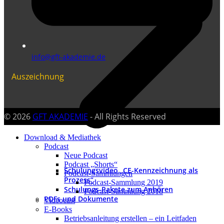
info@gft-akademie.de
Auszeichnung
© 2026
GFT AKADEMIE
- All Rights Reserved
Download & Mediathek
Podcast
Neue Podcast
Podcast „Shorts“
Schulungsvideo „CE-Kennzeichnung als
Podcast-Sammlungen
Prozess“
Podcast-Sammlung 2019
Schulungs-Pakete zum Anhören
Podcast-Sammlung 2018
PDFs und Dokumente
Videocast
E-Books
Betriebsanleitung erstellen – ein Leitfaden