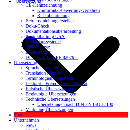
Übersetzung
CE-Kennzeichnung
Konformitätsbewertungsverfahren
Risikobeurteilung
Betriebsanleitung erstellen
Doku-Check
Dokumentationsüberarbeitung
Produkthaftung USA
Redaktionssysteme
DTP-Dienste
Lokalisierung
DIN EN IEC/IEEE 82079-1
Übersetzung
Sprachenangebot
Translation Memory
Terminologiemanagement
Lektorat – Fremdsprachenlektorat
Juristische Übersetzungen
Beglaubigte Übersetzungen
Technische Übersetzungen
Übersetzungen nach DIN EN ISO 17100
Marketing Übersetzungen
Shop
Unternehmen
News