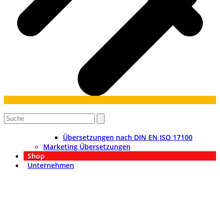
An
den
Search
Anfang
scrollen
Übersetzungen nach DIN EN ISO 17100
Marketing Übersetzungen
Shop
Unternehmen