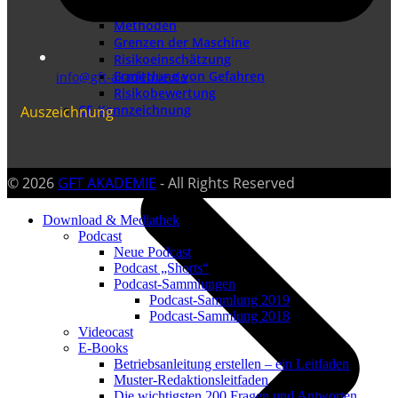
Methoden
Grenzen der Maschine
Risikoeinschätzung
Ermittlung von Gefahren
info@gft-akademie.de
Risikobewertung
CE-Kennzeichnung
Auszeichnung
© 2026
GFT AKADEMIE
- All Rights Reserved
Download & Mediathek
Podcast
Neue Podcast
Podcast „Shorts“
Podcast-Sammlungen
Podcast-Sammlung 2019
Podcast-Sammlung 2018
Videocast
E-Books
Betriebsanleitung erstellen – ein Leitfaden
Muster-Redaktionsleitfaden
Die wichtigsten 200 Fragen und Antworten