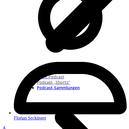
Neue Podcast
Podcast „Shorts“
Podcast-Sammlungen
Florian Seckinger
A