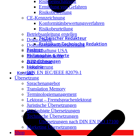
Risikoeinschätzung
Ermittlung von Gefahren
Risikobewertung
CE-Kennzeichnung
Konformitätsbewertungsverfahren
Risikobeurteilung
Betriebsanleitung erstellen
Technischer Redakteur
Doku-Check
Praktikum Technische Redaktion
Dokumentationsüberarbeitung
Partner
Produkthaftung USA
Philosophie & Werte
Redaktionssysteme
Auszeichnungen
DTP-Dienste
Historie
Lokalisierung
Kontakt
DIN EN IEC/IEEE 82079-1
Übersetzung
Sprachenangebot
Translation Memory
Terminologiemanagement
Lektorat – Fremdsprachenlektorat
Juristische Übersetzungen
Beglaubigte Übersetzungen
Technische Übersetzungen
Übersetzungen nach DIN EN ISO 17100
Marketing Übersetzungen
Shop