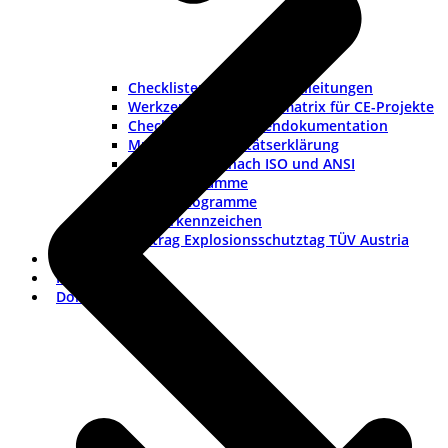
Checklisten und Musteranleitungen
Werkzeuge und Rollenmatrix für CE-Projekte
Checkliste Lieferantendokumentation
Muster-Konformitätserklärung
Warnhinweise nach ISO und ANSI
ISO-Piktogramme
ANSI-Piktogramme
Länderkennzeichen
Vortrag Explosionsschutztag TÜV Austria
Branchen
FAQ
Dokumentation