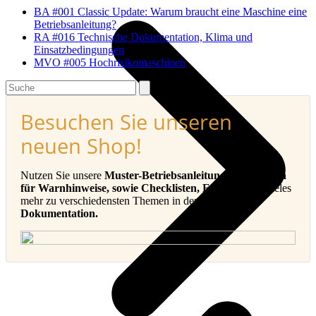
BA #001 Classic Update: Warum braucht eine Maschine eine
Betriebsanleitung?
RA #016 Technische Dokumentation, Klima und
Einsatzbedingungen
MVO #005 Hochrisikomaschinen
Search
Besuchen Sie unseren
neuen Shop!
Nutzen Sie unsere
Muster-Betriebsanleitungen, Vorlagen
für Warnhinweise, sowie Checklisten, E-Books
und vieles
mehr zu verschiedensten Themen in der
Technischen
Dokumentation.
v
B