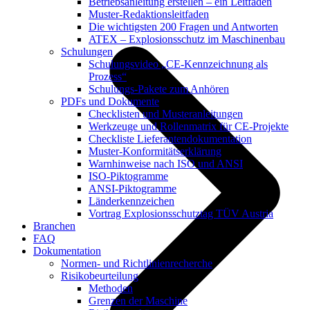
Betriebsanleitung erstellen – ein Leitfaden
Muster-Redaktionsleitfaden
Die wichtigsten 200 Fragen und Antworten
ATEX – Explosionsschutz im Maschinenbau
Schulungen
Schulungsvideo „CE-Kennzeichnung als
Prozess“
Schulungs-Pakete zum Anhören
PDFs und Dokumente
Checklisten und Musteranleitungen
Werkzeuge und Rollenmatrix für CE-Projekte
Checkliste Lieferantendokumentation
Muster-Konformitätserklärung
Warnhinweise nach ISO und ANSI
ISO-Piktogramme
ANSI-Piktogramme
Länderkennzeichen
Vortrag Explosionsschutztag TÜV Austria
Branchen
FAQ
Dokumentation
Normen- und Richtlinienrecherche
Risikobeurteilung
Methoden
Grenzen der Maschine