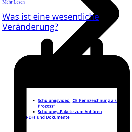
Mehr Lesen
Was ist eine wesentliche
Veränderung?
Schulungsvideo „CE-Kennzeichnung als
Prozess“
Schulungs-Pakete zum Anhören
PDFs und Dokumente