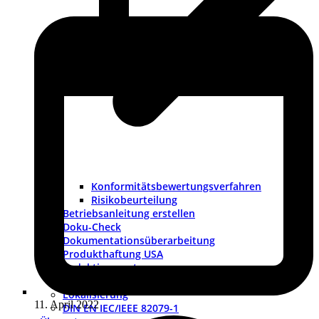
Konformitätsbewertungsverfahren
Risikobeurteilung
Betriebsanleitung erstellen
Doku-Check
Dokumentationsüberarbeitung
Produkthaftung USA
Redaktionssysteme
DTP-Dienste
Lokalisierung
11. April 2022
DIN EN IEC/IEEE 82079-1