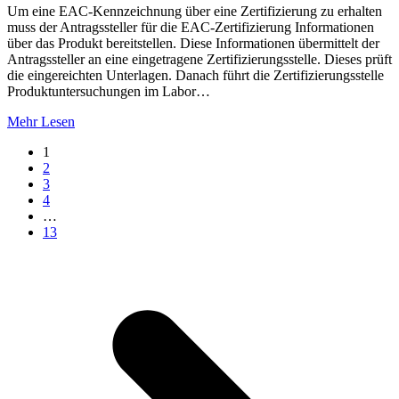
Um eine EAC-Kennzeichnung über eine Zertifizierung zu erhalten
muss der Antragssteller für die EAC-Zertifizierung Informationen
über das Produkt bereitstellen. Diese Informationen übermittelt der
Antragssteller an eine eingetragene Zertifizierungsstelle. Dieses prüft
die eingereichten Unterlagen. Danach führt die Zertifizierungsstelle
Produktuntersuchungen im Labor…
Mehr Lesen
Seite
1
Seite
2
Seite
3
Seite
4
…
Seite
13
V