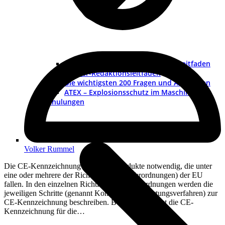
Betriebsanleitung erstellen – ein Leitfaden
Muster-Redaktionsleitfaden
Die wichtigsten 200 Fragen und Antworten
ATEX – Explosionsschutz im Maschinenbau
Schulungen
Volker Rummel
Die CE-Kennzeichnung ist für alle Produkte notwendig, die unter
eine oder mehrere der Richtlinien (oder Verordnungen) der EU
fallen. In den einzelnen Richtlinien und Verordnungen werden die
jeweiligen Schritte (genannt Konformitätsbewertungsverfahren) zur
CE-Kennzeichnung beschreiben. Beispielsweise ist die CE-
Kennzeichnung für die…