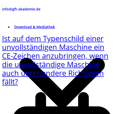
info@gft-akademie.de
Download & Mediathek
Ist auf dem Typenschild einer
unvollständigen Maschine ein
CE-Zeichen anzubringen, wenn
die unvollständige Maschine
auch unter andere Richtlinien
fällt?