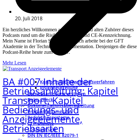
20. Juli 2018
Ein herzliches Willkommen an alle neuen und alten Zuhörer dieses
Podcasts rund um die Risikobeurteilung und CE-Kennzeichnung.
Mein Name ist Florian Seckinger und ich arbeite bei der GFT
Akademie in der Technischen Dokumentation. Denjenigen die diese
Podcast-Reihe heute zum ersten…
Mehr Lesen
BA #007 Inhalte der
Konformitätsbewertungsverfahren
Betriebsanleitung: Kapitel
Risikobeurteilung
Betriebsanleitung erstellen
Transport, Kapitel
Doku-Check
Dokumentationsüberarbeitung
Bedienungs- und
Produkthaftung USA
Anzeigeelemente,
Redaktionssysteme
DTP-Dienste
Betriebsarten
Lokalisierung
DIN EN IEC/IEEE 82079-1