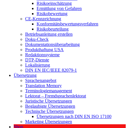
Risikoeinschätzung
Ermittlung von Gefahren
Risikobewertung
CE-Kennzeichnung
Konformitätsbewertungsverfahren
Risikobeurteilung
Betriebsanleitung erstellen
Doku-Check
Dokumentationsüberarbeitung
Produkthaftung USA
Redaktionssysteme
DTP-Dienste
Lokalisierung
DIN EN IEC/IEEE 82079-1
Übersetzung
Sprachenangebot
Translation Memory
Terminologiemanagement
Lektorat – Fremdsprachenlektorat
Juristische Übersetzungen
Beglaubigte Übersetzungen
Technische Übersetzungen
Übersetzungen nach DIN EN ISO 17100
Marketing Übersetzungen
Shop