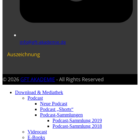
info@gft-akademie.de
Auszeichnung
© 2026
GFT AKADEMIE
- All Rights Reserved
Download & Mediathek
Podcast
Neue Podcast
Podcast „Shorts“
Podcast-Sammlungen
Podcast-Sammlung 2019
Podcast-Sammlung 2018
Videocast
E-Books