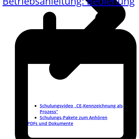
Betriebsanleitung: Bedienung
Schulungsvideo „CE-Kennzeichnung als
Prozess“
Schulungs-Pakete zum Anhören
PDFs und Dokumente