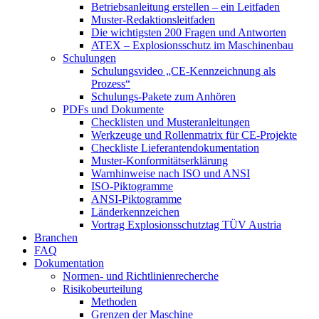
Betriebsanleitung erstellen – ein Leitfaden
Muster-Redaktionsleitfaden
Die wichtigsten 200 Fragen und Antworten
ATEX – Explosionsschutz im Maschinenbau
Schulungen
Schulungsvideo „CE-Kennzeichnung als
Prozess“
Schulungs-Pakete zum Anhören
PDFs und Dokumente
Checklisten und Musteranleitungen
Werkzeuge und Rollenmatrix für CE-Projekte
Checkliste Lieferantendokumentation
Muster-Konformitätserklärung
Warnhinweise nach ISO und ANSI
ISO-Piktogramme
ANSI-Piktogramme
Länderkennzeichen
Vortrag Explosionsschutztag TÜV Austria
Branchen
FAQ
Dokumentation
Normen- und Richtlinienrecherche
Risikobeurteilung
Methoden
Grenzen der Maschine