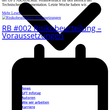
der GFT AKADEMIE verantwortlich für den Bereich der
Technischen Dokumentation. Letzte Woche haben wir…
Mehr Lesen
RB #002 Risikobeurteilung –
Voraussetzungen
News
GFT Infotag
Autoren
Wie wir arbeiten
Karriere