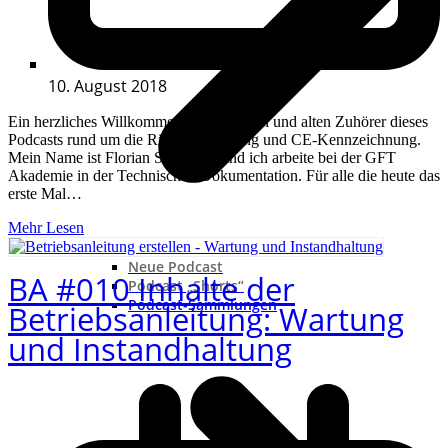
10. August 2018
Ein herzliches Willkommen an alle neuen und alten Zuhörer dieses
Podcasts rund um die Risikobeurteilung und CE-Kennzeichnung.
Mein Name ist Florian Seckinger und ich arbeite bei der GFT
Akademie in der Technischen Dokumentation. Für alle die heute das
erste Mal…
Mehr Lesen
Neue Podcast
BA #010 Inhalte der
Podcast „Shorts“
Podcast-Sammlungen
Betriebsanleitung: Wartung
und Instandhaltung