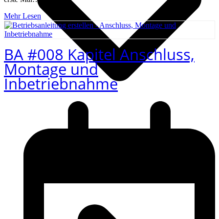
Mehr Lesen
BA #008 Kapitel Anschluss,
Montage und
Inbetriebnahme
Normen- und Richtlinienrecherche
Risikobeurteilung