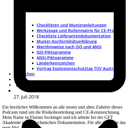
Checklisten und Musteranleitungen
Werkzeuge und Rollenmatrix für CE-Projekte
Checkliste Lieferantendokumentation
Muster-Konformitätserklärung
Warnhinweise nach ISO und ANSI
ISO-Piktogramme
ANSI-Piktogramme
Länderkennzeichen
Vortrag Explosionsschutztag TÜV Austria
Branchen
FAQ
Dokumentation
27. Juli 2018
Ein herzliches Willkommen an alle neuen und alten Zuhörer dieses
Podcasts rund um die Risikobeurteilung und CE-Kennzeichnung.
Mein Name ist Florian Seckinger und ich arbeite bei der GFT
Akademie in der Technischen Dokumentation. Für alle die heute das
erste Mal…