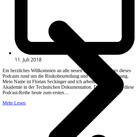
11. Juli 2018
Ein herzliches Willkommen an alle neuen und alten Zuhörer dieses
Podcasts rund um die Risikobeurteilung und CE-Kennzeichnung.
Mein Name ist Florian Seckinger und ich arbeite bei der GFT
Akademie in der Technischen Dokumentation. Denjenigen die diese
Podcast-Reihe heute zum ersten…
Mehr Lesen
V