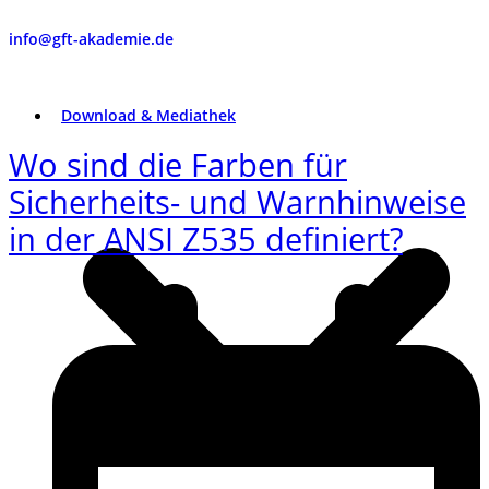
info@gft-akademie.de
Download & Mediathek
Wo sind die Farben für
Sicherheits- und Warnhinweise
in der ANSI Z535 definiert?