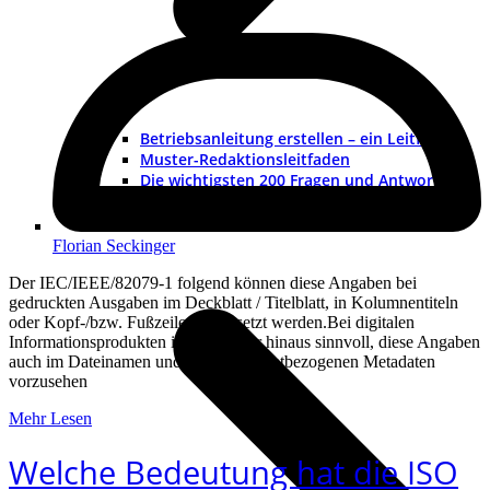
Betriebsanleitung erstellen – ein Leitfaden
Muster-Redaktionsleitfaden
Die wichtigsten 200 Fragen und Antworten
ATEX – Explosionsschutz im Maschinenbau
Schulungen
Florian Seckinger
Der IEC/IEEE/82079-1 folgend können diese Angaben bei
gedruckten Ausgaben im Deckblatt / Titelblatt, in Kolumnentiteln
oder Kopf-/bzw. Fußzeilen eingesetzt werden.Bei digitalen
Informationsprodukten ist es darüber hinaus sinnvoll, diese Angaben
auch im Dateinamen und den dokumentbezogenen Metadaten
vorzusehen
Mehr Lesen
Welche Bedeutung hat die ISO