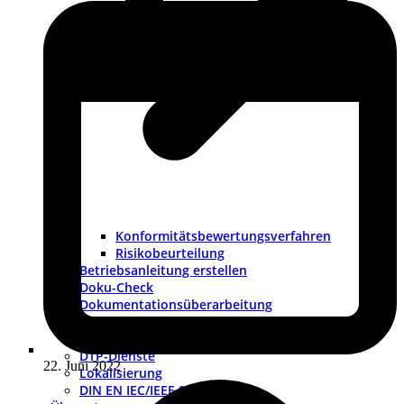
Konformitätsbewertungsverfahren
Risikobeurteilung
Betriebsanleitung erstellen
Doku-Check
Dokumentationsüberarbeitung
Produkthaftung USA
Redaktionssysteme
DTP-Dienste
22. Juni 2022
Lokalisierung
DIN EN IEC/IEEE 82079-1