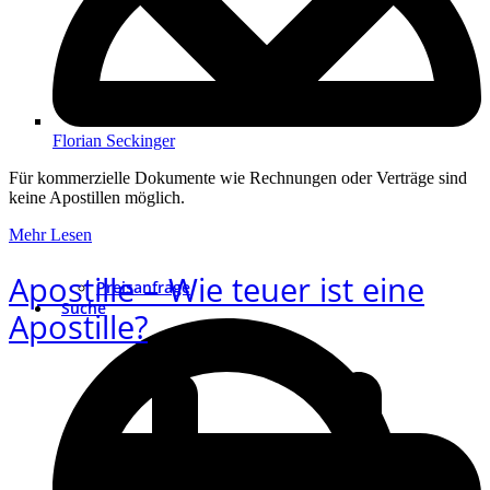
Florian Seckinger
Für kommerzielle Dokumente wie Rechnungen oder Verträge sind
keine Apostillen möglich.
Mehr Lesen
Apostille – Wie teuer ist eine
Preisanfrage
Suche
Apostille?