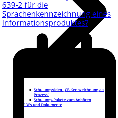
639-2 für die
Sprachenkennzeichnung eines
Informationsproduktes?
Schulungsvideo „CE-Kennzeichnung als
Prozess“
Schulungs-Pakete zum Anhören
PDFs und Dokumente