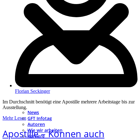
Florian Seckinger
Im Durchschnitt benötigt eine Apostille mehrere Arbeitstage bis zur
Ausstellung.
News
GFT Infotag
Mehr Lesen
Autoren
Wie wir arbeiten
Apostille – Können auch
Karriere