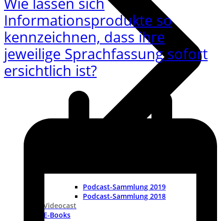
Wie lassen sich
Informationsprodukte so
kennzeichnen, dass ihre
jeweilige Sprachfassung sofort
ersichtlich ist?
Podcast-Sammlung 2019
Podcast-Sammlung 2018
Videocast
E-Books