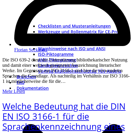
Checklisten und Musteranleitungen
Werkzeuge und Rollenmatrix für CE-Projekte
Checkliste Lieferantendokumentation
Muster-Konformitätserklärung
Warnhinweise nach ISO und ANSI
Florian Seckinger
ISO-Piktogramme
ANSI-Piktogramme
Die ISO 639-2 dient der Unterstützung bibliothekarischer Nutzung
Länderkennzeichen
und damit einer weltweit geeigneten Auszeichnung literarischer
Werke. Im Gegensatz zur ISO 3166-1 sind hier die verwendeten
Vortrag Explosionsschutztag TÜV Austria
Sprachen die Grundlage. Als nachteilig im Verhältnis zur ISO 3166-
Branchen
1 ist möglicherweise die für die…
FAQ
Dokumentation
Mehr Lesen
Welche Bedeutung hat die DIN
EN ISO 3166-1 für die
Sprachenkennzeichnung eines