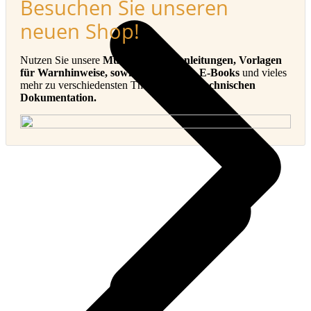
Besuchen Sie unseren
neuen Shop!
Nutzen Sie unsere
Muster-Betriebsanleitungen, Vorlagen
für Warnhinweise, sowie Checklisten, E-Books
und vieles
mehr zu verschiedensten Themen in der
Technischen
Dokumentation.
v
B