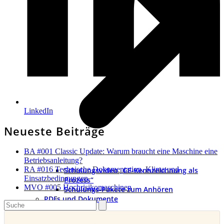
LinkedIn
Neueste Beiträge
BA #001 Classic Update: Warum braucht eine Maschine eine
Betriebsanleitung?
RA #016 Technische Dokumentation, Klima und
Schulungsvideo „CE-Kennzeichnung als
Einsatzbedingungen
Prozess“
MVO #005 Hochrisikomaschinen
Schulungs-Pakete zum Anhören
PDFs und Dokumente
Search