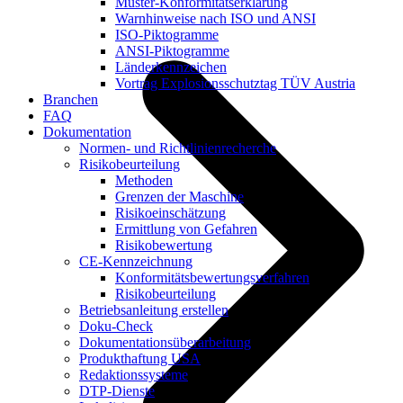
Muster-Konformitätserklärung
Warnhinweise nach ISO und ANSI
ISO-Piktogramme
ANSI-Piktogramme
Länderkennzeichen
Vortrag Explosionsschutztag TÜV Austria
Branchen
FAQ
Dokumentation
Normen- und Richtlinienrecherche
Risikobeurteilung
Methoden
Grenzen der Maschine
Risikoeinschätzung
Ermittlung von Gefahren
Risikobewertung
CE-Kennzeichnung
Konformitätsbewertungsverfahren
Risikobeurteilung
Betriebsanleitung erstellen
Doku-Check
Dokumentationsüberarbeitung
Produkthaftung USA
Redaktionssysteme
DTP-Dienste