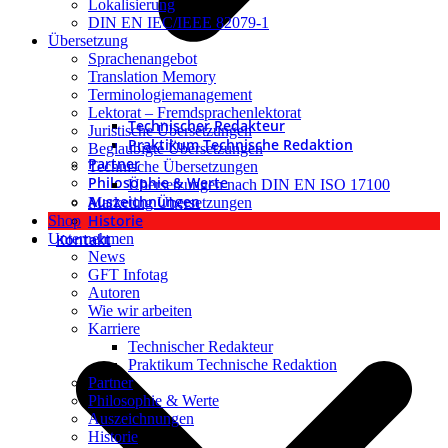
Lokalisierung
DIN EN IEC/IEEE 82079-1
Übersetzung
Sprachenangebot
Translation Memory
Terminologiemanagement
Lektorat – Fremdsprachenlektorat
Technischer Redakteur
Juristische Übersetzungen
Praktikum Technische Redaktion
Beglaubigte Übersetzungen
Partner
Technische Übersetzungen
Philosophie & Werte
Übersetzungen nach DIN EN ISO 17100
Auszeichnungen
Marketing Übersetzungen
Historie
Shop
Kontakt
Unternehmen
News
GFT Infotag
Autoren
Wie wir arbeiten
Karriere
Technischer Redakteur
Praktikum Technische Redaktion
Partner
Philosophie & Werte
Auszeichnungen
Historie