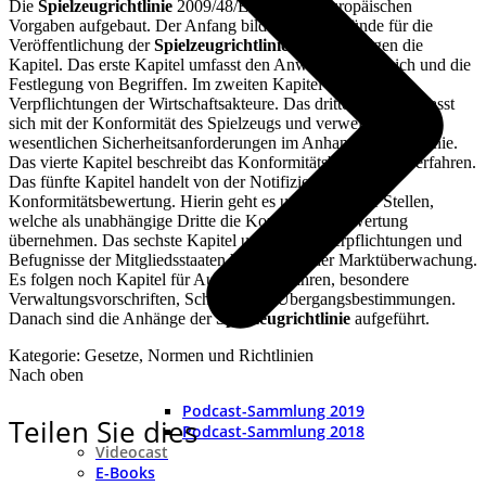
Die
Spielzeugrichtlinie
2009/48/EG ist nach europäischen
Vorgaben aufgebaut. Der Anfang bilden Beweggründe für die
Veröffentlichung der
Spielzeugrichtlinie
. Danach folgen die
Kapitel. Das erste Kapitel umfasst den Anwendungsbereich und die
Festlegung von Begriffen. Im zweiten Kapitel stehen die
Verpflichtungen der Wirtschaftsakteure. Das dritte Kapitel befasst
sich mit der Konformität des Spielzeugs und verweist auf die
wesentlichen Sicherheitsanforderungen im Anhang der Richtlinie.
Das vierte Kapitel beschreibt das Konformitätsbewertungsverfahren.
Das fünfte Kapitel handelt von der Notifizierung in der
Konformitätsbewertung. Hierin geht es um notifizierte Stellen,
welche als unabhängige Dritte die Konformitätsbewertung
übernehmen. Das sechste Kapitel umfasst die Verpflichtungen und
Befugnisse der Mitgliedsstaaten hinsichtlich der Marktüberwachung.
Es folgen noch Kapitel für Ausschussverfahren, besondere
Verwaltungsvorschriften, Schluss- und Übergangsbestimmungen.
Danach sind die Anhänge der
Spielzeugrichtlinie
aufgeführt.
Kategorie: Gesetze, Normen und Richtlinien
Nach oben
Podcast-Sammlung 2019
Teilen Sie dies
Podcast-Sammlung 2018
Videocast
E-Books