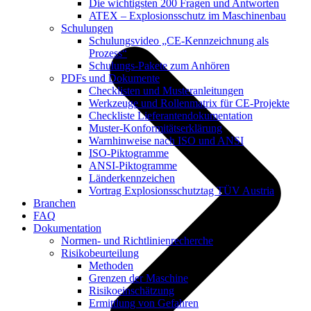
Die wichtigsten 200 Fragen und Antworten
ATEX – Explosionsschutz im Maschinenbau
Schulungen
Schulungsvideo „CE-Kennzeichnung als
Prozess“
Schulungs-Pakete zum Anhören
PDFs und Dokumente
Checklisten und Musteranleitungen
Werkzeuge und Rollenmatrix für CE-Projekte
Checkliste Lieferantendokumentation
Muster-Konformitätserklärung
Warnhinweise nach ISO und ANSI
ISO-Piktogramme
ANSI-Piktogramme
Länderkennzeichen
Vortrag Explosionsschutztag TÜV Austria
Branchen
FAQ
Dokumentation
Normen- und Richtlinienrecherche
Risikobeurteilung
Methoden
Grenzen der Maschine
Risikoeinschätzung
Ermittlung von Gefahren