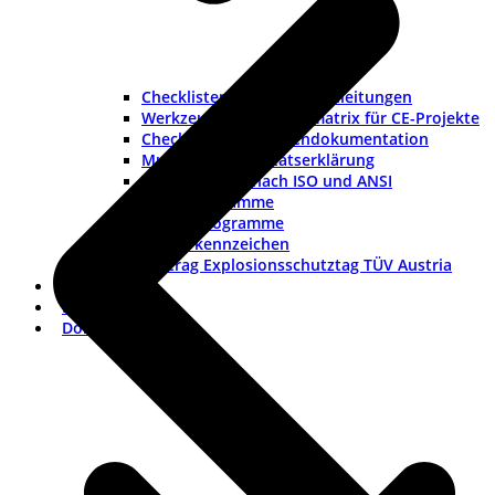
Checklisten und Musteranleitungen
Werkzeuge und Rollenmatrix für CE-Projekte
Checkliste Lieferantendokumentation
Muster-Konformitätserklärung
Warnhinweise nach ISO und ANSI
ISO-Piktogramme
ANSI-Piktogramme
Länderkennzeichen
Vortrag Explosionsschutztag TÜV Austria
Branchen
FAQ
Dokumentation