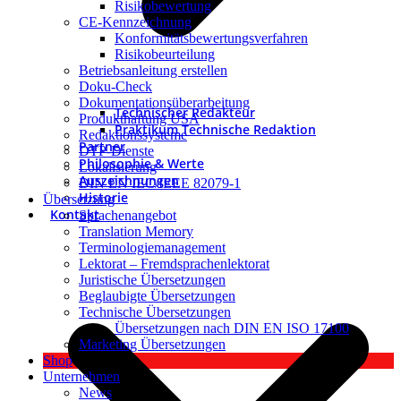
Risikobewertung
CE-Kennzeichnung
Konformitätsbewertungsverfahren
Risikobeurteilung
Betriebsanleitung erstellen
Doku-Check
Dokumentationsüberarbeitung
Technischer Redakteur
Produkthaftung USA
Praktikum Technische Redaktion
Redaktionssysteme
Partner
DTP-Dienste
Philosophie & Werte
Lokalisierung
Auszeichnungen
DIN EN IEC/IEEE 82079-1
Historie
Übersetzung
Kontakt
Sprachenangebot
Translation Memory
Terminologiemanagement
Lektorat – Fremdsprachenlektorat
Juristische Übersetzungen
Beglaubigte Übersetzungen
Technische Übersetzungen
Übersetzungen nach DIN EN ISO 17100
Marketing Übersetzungen
Shop
Unternehmen
News