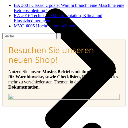
BA #001 Classic Update: Warum braucht eine Maschine eine
Betriebsanleitung?
RA #016 Technische Dokumentation, Klima und
Einsatzbedingungen
MVO #005 Hochrisikomaschinen
Search
Besuchen Sie unseren
neuen Shop!
Nutzen Sie unsere
Muster-Betriebsanleitungen, Vorlagen
für Warnhinweise, sowie Checklisten, E-Books
und vieles
mehr zu verschiedensten Themen in der
Technischen
Dokumentation.
v
B