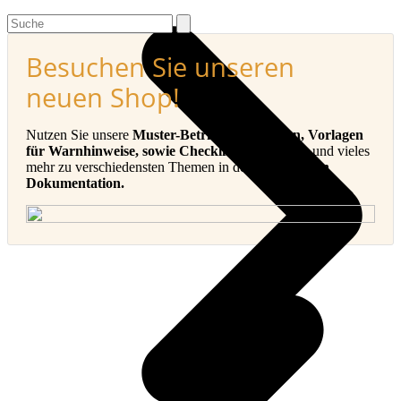
Search
Besuchen Sie unseren
neuen Shop!
Nutzen Sie unsere
Muster-Betriebsanleitungen, Vorlagen
für Warnhinweise, sowie Checklisten, E-Books
und vieles
mehr zu verschiedensten Themen in der
Technischen
Dokumentation.
v
B