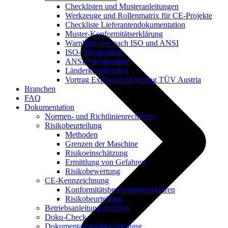
Checklisten und Musteranleitungen
Werkzeuge und Rollenmatrix für CE-Projekte
Checkliste Lieferantendokumentation
Muster-Konformitätserklärung
Warnhinweise nach ISO und ANSI
ISO-Piktogramme
ANSI-Piktogramme
Länderkennzeichen
Vortrag Explosionsschutztag TÜV Austria
Branchen
FAQ
Dokumentation
Normen- und Richtlinienrecherche
Risikobeurteilung
Methoden
Grenzen der Maschine
Risikoeinschätzung
Ermittlung von Gefahren
Risikobewertung
CE-Kennzeichnung
Konformitätsbewertungsverfahren
Risikobeurteilung
Betriebsanleitung erstellen
Doku-Check
Dokumentationsüberarbeitung