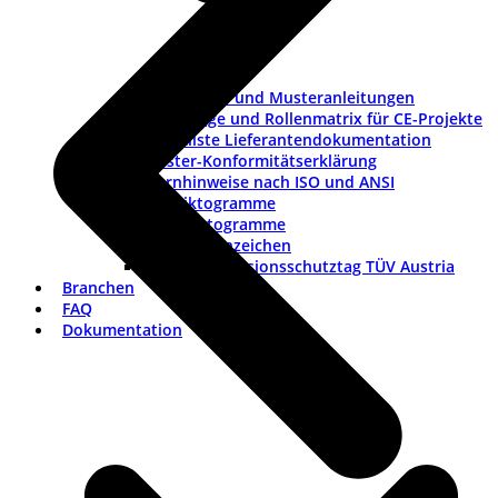
Checklisten und Musteranleitungen
Werkzeuge und Rollenmatrix für CE-Projekte
Checkliste Lieferantendokumentation
Muster-Konformitätserklärung
Warnhinweise nach ISO und ANSI
ISO-Piktogramme
ANSI-Piktogramme
Länderkennzeichen
Vortrag Explosionsschutztag TÜV Austria
Branchen
FAQ
Dokumentation