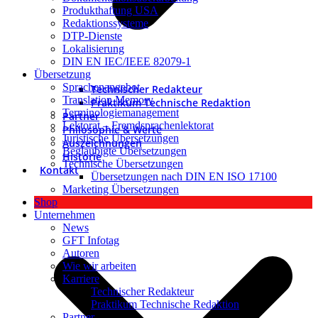
Produkthaftung USA
Redaktionssysteme
DTP-Dienste
Lokalisierung
DIN EN IEC/IEEE 82079-1
Übersetzung
Sprachenangebot
Technischer Redakteur
Translation Memory
Praktikum Technische Redaktion
Terminologiemanagement
Partner
Lektorat – Fremdsprachenlektorat
Philosophie & Werte
Juristische Übersetzungen
Auszeichnungen
Beglaubigte Übersetzungen
Historie
Technische Übersetzungen
Kontakt
Übersetzungen nach DIN EN ISO 17100
Marketing Übersetzungen
Shop
Unternehmen
News
GFT Infotag
Autoren
Wie wir arbeiten
Karriere
Technischer Redakteur
Praktikum Technische Redaktion
Partner