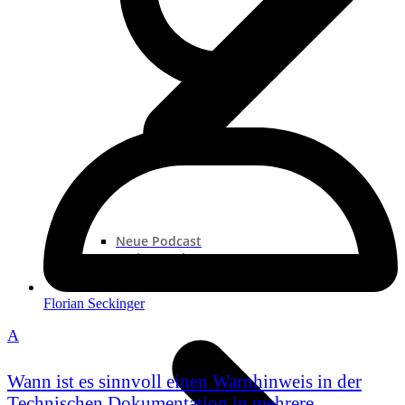
Neue Podcast
Podcast „Shorts“
Podcast-Sammlungen
Florian Seckinger
A
Wann ist es sinnvoll einen Warnhinweis in der
Technischen Dokumentation in mehrere