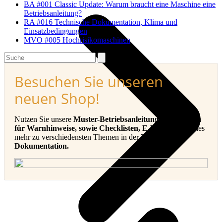
BA #001 Classic Update: Warum braucht eine Maschine eine
Betriebsanleitung?
RA #016 Technische Dokumentation, Klima und
Einsatzbedingungen
MVO #005 Hochrisikomaschinen
Search
Besuchen Sie unseren
neuen Shop!
Nutzen Sie unsere
Muster-Betriebsanleitungen, Vorlagen
für Warnhinweise, sowie Checklisten, E-Books
und vieles
mehr zu verschiedensten Themen in der
Technischen
Dokumentation.
v
B