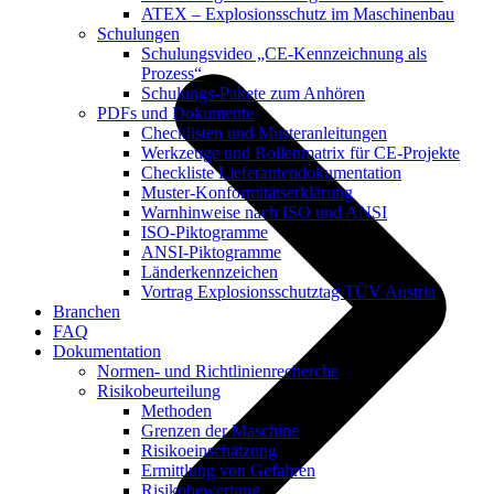
ATEX – Explosionsschutz im Maschinenbau
Schulungen
Schulungsvideo „CE-Kennzeichnung als
Prozess“
Schulungs-Pakete zum Anhören
PDFs und Dokumente
Checklisten und Musteranleitungen
Werkzeuge und Rollenmatrix für CE-Projekte
Checkliste Lieferantendokumentation
Muster-Konformitätserklärung
Warnhinweise nach ISO und ANSI
ISO-Piktogramme
ANSI-Piktogramme
Länderkennzeichen
Vortrag Explosionsschutztag TÜV Austria
Branchen
FAQ
Dokumentation
Normen- und Richtlinienrecherche
Risikobeurteilung
Methoden
Grenzen der Maschine
Risikoeinschätzung
Ermittlung von Gefahren
Risikobewertung