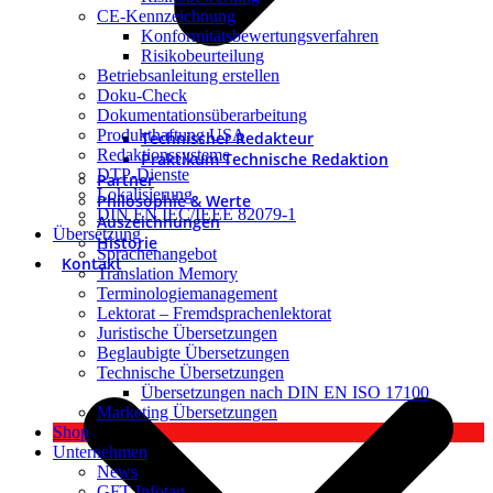
CE-Kennzeichnung
Konformitätsbewertungsverfahren
Risikobeurteilung
Betriebsanleitung erstellen
Doku-Check
Dokumentationsüberarbeitung
Produkthaftung USA
Technischer Redakteur
Redaktionssysteme
Praktikum Technische Redaktion
DTP-Dienste
Partner
Lokalisierung
Philosophie & Werte
DIN EN IEC/IEEE 82079-1
Auszeichnungen
Übersetzung
Historie
Sprachenangebot
Kontakt
Translation Memory
Terminologiemanagement
Lektorat – Fremdsprachenlektorat
Juristische Übersetzungen
Beglaubigte Übersetzungen
Technische Übersetzungen
Übersetzungen nach DIN EN ISO 17100
Marketing Übersetzungen
Shop
Unternehmen
News
GFT Infotag