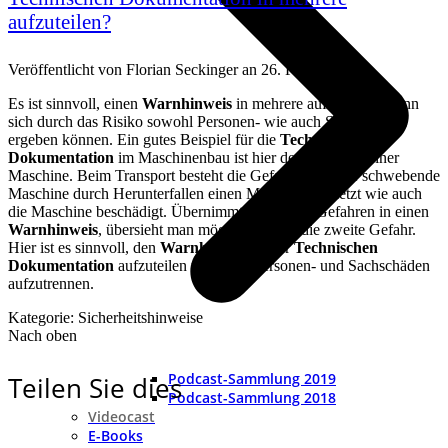
aufzuteilen?
Veröffentlicht von
Florian Seckinger
an
26. Februar 2018
Es ist sinnvoll, einen
Warnhinweis
in mehrere aufzuteilen, wenn
sich durch das Risiko sowohl Personen- wie auch Sachschäden
ergeben können. Ein gutes Beispiel für die
Technische
Dokumentation
im Maschinenbau ist hier der Transport einer
Maschine. Beim Transport besteht die Gefahr, dass eine schwebende
Maschine durch Herunterfallen einen Menschen verletzt wie auch
die Maschine beschädigt. Übernimmt man beide Gefahren in einen
Warnhinweis
, übersieht man möglicherweise die zweite Gefahr.
Hier ist es sinnvoll, den
Warnhinweis
in der
Technischen
Dokumentation
aufzuteilen und nach Personen- und Sachschäden
aufzutrennen.
Kategorie: Sicherheitshinweise
Nach oben
Podcast-Sammlung 2019
Teilen Sie dies
Podcast-Sammlung 2018
Videocast
E-Books