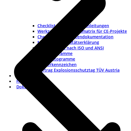
Checklisten und Musteranleitungen
Werkzeuge und Rollenmatrix für CE-Projekte
Checkliste Lieferantendokumentation
Muster-Konformitätserklärung
Warnhinweise nach ISO und ANSI
ISO-Piktogramme
ANSI-Piktogramme
Länderkennzeichen
Vortrag Explosionsschutztag TÜV Austria
Branchen
FAQ
Dokumentation