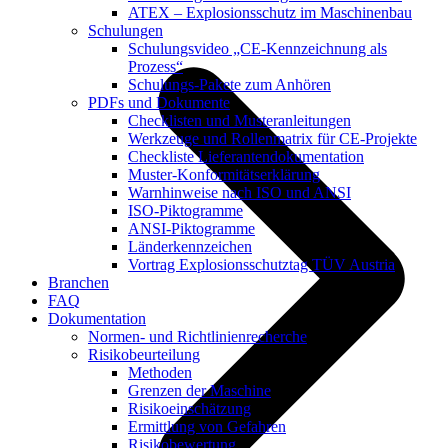
ATEX – Explosionsschutz im Maschinenbau
Schulungen
Schulungsvideo „CE-Kennzeichnung als
Prozess“
Schulungs-Pakete zum Anhören
PDFs und Dokumente
Checklisten und Musteranleitungen
Werkzeuge und Rollenmatrix für CE-Projekte
Checkliste Lieferantendokumentation
Muster-Konformitätserklärung
Warnhinweise nach ISO und ANSI
ISO-Piktogramme
ANSI-Piktogramme
Länderkennzeichen
Vortrag Explosionsschutztag TÜV Austria
Branchen
FAQ
Dokumentation
Normen- und Richtlinienrecherche
Risikobeurteilung
Methoden
Grenzen der Maschine
Risikoeinschätzung
Ermittlung von Gefahren
Risikobewertung