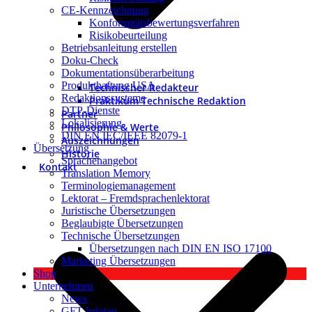
CE-Kennzeichnung
Konformitätsbewertungsverfahren
Risikobeurteilung
Betriebsanleitung erstellen
Doku-Check
Dokumentationsüberarbeitung
Produkthaftung USA
Technischer Redakteur
Redaktionssysteme
Praktikum Technische Redaktion
DTP-Dienste
Partner
Lokalisierung
Philosophie & Werte
DIN EN IEC/IEEE 82079-1
Auszeichnungen
Übersetzung
Historie
Sprachenangebot
Kontakt
Translation Memory
Terminologiemanagement
Lektorat – Fremdsprachenlektorat
Juristische Übersetzungen
Beglaubigte Übersetzungen
Technische Übersetzungen
Übersetzungen nach DIN EN ISO 17100
Marketing Übersetzungen
Shop
Unternehmen
News
GFT Infotag