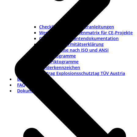
Checklisten und Musteranleitungen
Werkzeuge und Rollenmatrix für CE-Projekte
Checkliste Lieferantendokumentation
Muster-Konformitätserklärung
Warnhinweise nach ISO und ANSI
ISO-Piktogramme
ANSI-Piktogramme
Länderkennzeichen
Vortrag Explosionsschutztag TÜV Austria
Branchen
FAQ
Dokumentation