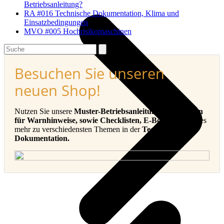
Betriebsanleitung?
RA #016 Technische Dokumentation, Klima und
Einsatzbedingungen
MVO #005 Hochrisikomaschinen
Search
Besuchen Sie unseren
neuen Shop!
Nutzen Sie unsere
Muster-Betriebsanleitungen, Vorlagen
für Warnhinweise, sowie Checklisten, E-Books
und vieles
mehr zu verschiedensten Themen in der
Technischen
Dokumentation.
v
B