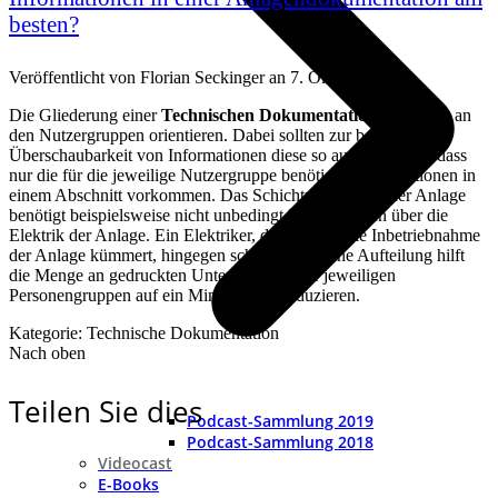
besten?
Veröffentlicht von
Florian Seckinger
an
7. Oktober 2019
Die Gliederung einer
Technischen Dokumentation
sollte sich an
den Nutzergruppen orientieren. Dabei sollten zur besseren
Überschaubarkeit von Informationen diese so aufgeteilt sein, dass
nur die für die jeweilige Nutzergruppe benötigten Informationen in
einem Abschnitt vorkommen. Das Schichtpersonal an der Anlage
benötigt beispielsweise nicht unbedingt Informationen über die
Elektrik der Anlage. Ein Elektriker, der sich um die Inbetriebnahme
der Anlage kümmert, hingegen schon. Solch eine Aufteilung hilft
die Menge an gedruckten Unterlagen für die jeweiligen
Personengruppen auf ein Minimum zu reduzieren.
Kategorie: Technische Dokumentation
Nach oben
Teilen Sie dies
Podcast-Sammlung 2019
Podcast-Sammlung 2018
Videocast
E-Books