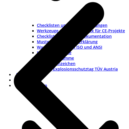
Checklisten und Musteranleitungen
Werkzeuge und Rollenmatrix für CE-Projekte
Checkliste Lieferantendokumentation
Muster-Konformitätserklärung
Warnhinweise nach ISO und ANSI
ISO-Piktogramme
ANSI-Piktogramme
Länderkennzeichen
Vortrag Explosionsschutztag TÜV Austria
Branchen
FAQ
Dokumentation