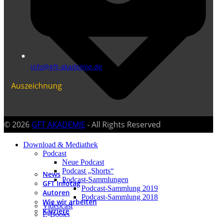
info@gft-akademie.de
Auszeichnung
© 2026
GFT AKADEMIE
- All Rights Reserved
Download & Mediathek
Podcast
Neue Podcast
Podcast „Shorts“
News
Podcast-Sammlungen
GFT Infotag
Podcast-Sammlung 2019
Autoren
Podcast-Sammlung 2018
Wie wir arbeiten
Videocast
Karriere
E-Books