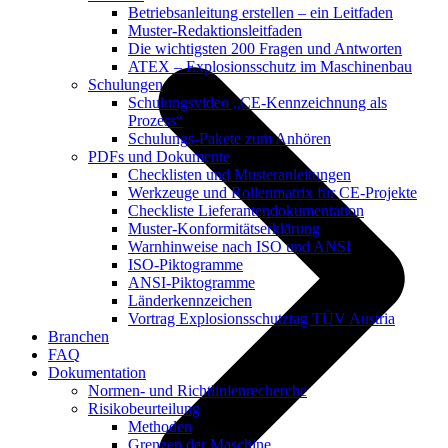
Betriebsanleitung erstellen – ein Leitfaden
Muster-Redaktionsleitfaden
Die wichtigsten 200 Fragen und Antworten
ATEX – Explosionsschutz im Maschinenbau
Schulungen
Schulungsvideo „CE-Kennzeichnung als
Prozess“
Schulungs-Pakete zum Anhören
PDFs und Dokumente
Checklisten und Musteranleitungen
Werkzeuge und Rollenmatrix für CE-Projekte
Checkliste Lieferantendokumentation
Muster-Konformitätserklärung
Warnhinweise nach ISO und ANSI
ISO-Piktogramme
ANSI-Piktogramme
Länderkennzeichen
Vortrag Explosionsschutztag TÜV Austria
Branchen
FAQ
Dokumentation
Normen- und Richtlinienrecherche
Risikobeurteilung
Methoden
Grenzen der Maschine