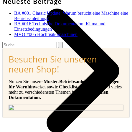
Neueste Beiträge
BA #001 Classic Update: Warum braucht eine Maschine eine
Betriebsanleitung?
RA #016 Technische Dokumentation, Klima und
Einsatzbedingungen
MVO #005 Hochrisikomaschinen
Search
Besuchen Sie unseren
neuen Shop!
Nutzen Sie unsere
Muster-Betriebsanleitungen, Vorlagen
für Warnhinweise, sowie Checklisten, E-Books
und vieles
mehr zu verschiedensten Themen in der
Technischen
Dokumentation.
v
B