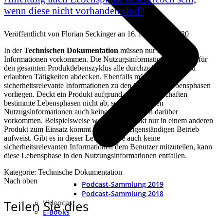
wenn diese nicht vorhanden sind?
Veröffentlicht von
Florian Seckinger
an
16. November 2020
In der
Technischen Dokumentation
müssen nur relevante
Informationen vorkommen. Die Nutzugsinformationen müssen für
den gesamten Produktlebenszyklus alle durchzuführenden und
erlaubten Tätigkeiten abdecken. Ebenfalls müssen
sicherheitsrelevante Informationen zu den jeweiligen Lebensphasen
vorliegen. Deckt ein Produkt aufgrund seiner Eigenschaften
bestimmte Lebensphasen nicht ab, so müssen in den
Nutzugsinformationen auch keine Informationen darüber
vorkommen. Beispielsweise wenn ein Produkt nur in einem anderen
Produkt zum Einsatz kommt und keinen eigenständigen Betrieb
aufweist. Gibt es in dieser Lebensphase auch keine
sicherheitsrelevanten Informationen dem Benutzer mitzuteilen, kann
diese Lebensphase in den Nutzungsinformationen entfallen.
Kategorie: Technische Dokumentation
Nach oben
Podcast-Sammlung 2019
Podcast-Sammlung 2018
Teilen Sie dies
Videocast
E-Books