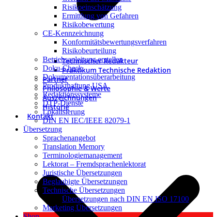
Risikoeinschätzung
Ermittlung von Gefahren
Risikobewertung
CE-Kennzeichnung
Konformitätsbewertungsverfahren
Risikobeurteilung
Betriebsanleitung erstellen
Technischer Redakteur
Doku-Check
Praktikum Technische Redaktion
Dokumentationsüberarbeitung
Partner
Produkthaftung USA
Philosophie & Werte
Redaktionssysteme
Auszeichnungen
DTP-Dienste
Historie
Lokalisierung
Kontakt
DIN EN IEC/IEEE 82079-1
Übersetzung
Sprachenangebot
Translation Memory
Terminologiemanagement
Lektorat – Fremdsprachenlektorat
Juristische Übersetzungen
Beglaubigte Übersetzungen
Technische Übersetzungen
Übersetzungen nach DIN EN ISO 17100
Marketing Übersetzungen
Shop