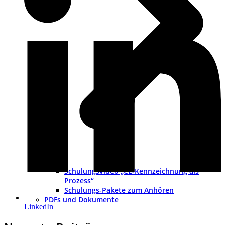
Schulungsvideo „CE-Kennzeichnung als
Prozess“
Schulungs-Pakete zum Anhören
PDFs und Dokumente
LinkedIn