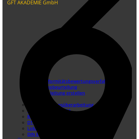
GFT AKADEMIE GmbH
Konformitätsbewertungsverfahren
Risikobeurteilung
Betriebsanleitung erstellen
Doku-Check
Dokumentationsüberarbeitung
Produkthaftung USA
Redaktionssysteme
DTP-Dienste
Lokalisierung
DIN EN IEC/IEEE 82079-1