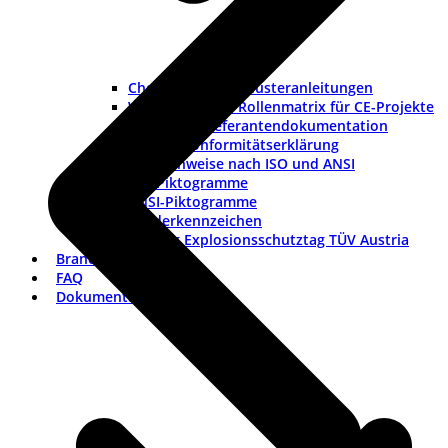
Checklisten und Musteranleitungen
Werkzeuge und Rollenmatrix für CE-Projekte
Checkliste Lieferantendokumentation
Muster-Konformitätserklärung
Warnhinweise nach ISO und ANSI
ISO-Piktogramme
ANSI-Piktogramme
Länderkennzeichen
Vortrag Explosionsschutztag TÜV Austria
Branchen
FAQ
Dokumentation