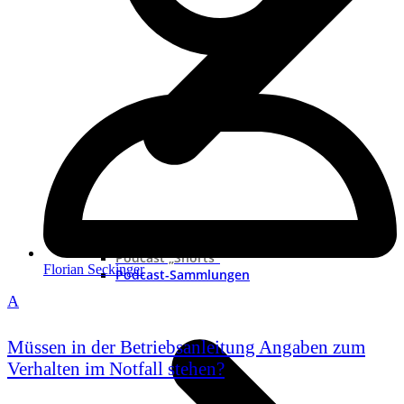
Neue Podcast
Podcast „Shorts“
Florian Seckinger
Podcast-Sammlungen
A
Müssen in der Betriebsanleitung Angaben zum
Verhalten im Notfall stehen?