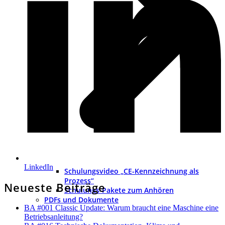
LinkedIn
Schulungsvideo „CE-Kennzeichnung als
Prozess“
Neueste Beiträge
Schulungs-Pakete zum Anhören
PDFs und Dokumente
BA #001 Classic Update: Warum braucht eine Maschine eine
Betriebsanleitung?