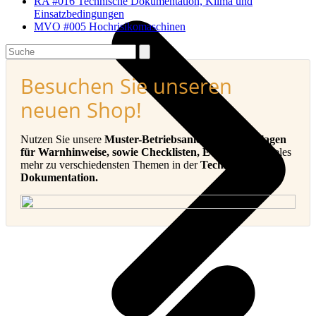
RA #016 Technische Dokumentation, Klima und
Einsatzbedingungen
MVO #005 Hochrisikomaschinen
Search
Besuchen Sie unseren
neuen Shop!
Nutzen Sie unsere
Muster-Betriebsanleitungen, Vorlagen
für Warnhinweise, sowie Checklisten, E-Books
und vieles
mehr zu verschiedensten Themen in der
Technischen
Dokumentation.
v
B