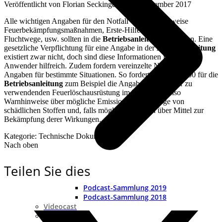
Veröffentlicht von
Florian Seckinger
an
20. Dezember 2017
Alle wichtigen Angaben für den Notfall wie beispielsweise
Feuerbekämpfungsmaßnahmen, Erste-Hilfe-Maßnahmen,
Fluchtwege, usw. sollten in die
Betriebsanleitung
einfließen. Eine
gesetzliche Verpflichtung für eine Angabe in der
Betriebsanleitung
existiert zwar nicht, doch sind diese Informationen für den
Anwender hilfreich. Zudem fordern vereinzelte Normen die
Angaben für bestimmte Situationen. So fordert die EN 12100 für die
Betriebsanleitung
zum Beispiel die Angaben zur Art der zu
verwendenden Feuerlöschausrüstung im Notfall. Ebenso
Warnhinweise über mögliche Emission oder Leckage von
schädlichen Stoffen und, falls möglich, Angaben über Mittel zur
Bekämpfung derer Wirkungen.
Kategorie: Technische Dokumentation
Nach oben
Teilen Sie dies
Podcast-Sammlung 2019
Podcast-Sammlung 2018
Videocast
E-Books