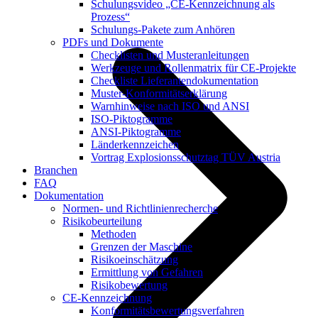
Schulungsvideo „CE-Kennzeichnung als
Prozess“
Schulungs-Pakete zum Anhören
PDFs und Dokumente
Checklisten und Musteranleitungen
Werkzeuge und Rollenmatrix für CE-Projekte
Checkliste Lieferantendokumentation
Muster-Konformitätserklärung
Warnhinweise nach ISO und ANSI
ISO-Piktogramme
ANSI-Piktogramme
Länderkennzeichen
Vortrag Explosionsschutztag TÜV Austria
Branchen
FAQ
Dokumentation
Normen- und Richtlinienrecherche
Risikobeurteilung
Methoden
Grenzen der Maschine
Risikoeinschätzung
Ermittlung von Gefahren
Risikobewertung
CE-Kennzeichnung
Konformitätsbewertungsverfahren