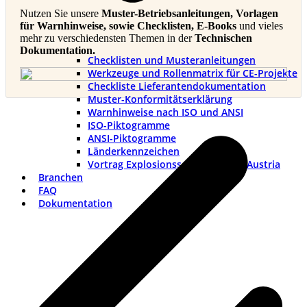
Nutzen Sie unsere
Muster-Betriebsanleitungen, Vorlagen
für Warnhinweise, sowie Checklisten, E-Books
und vieles
mehr zu verschiedensten Themen in der
Technischen
Dokumentation.
Checklisten und Musteranleitungen
Werkzeuge und Rollenmatrix für CE-Projekte
Checkliste Lieferantendokumentation
Muster-Konformitätserklärung
Warnhinweise nach ISO und ANSI
v
ISO-Piktogramme
B
ANSI-Piktogramme
Länderkennzeichen
Vortrag Explosionsschutztag TÜV Austria
Branchen
FAQ
Dokumentation