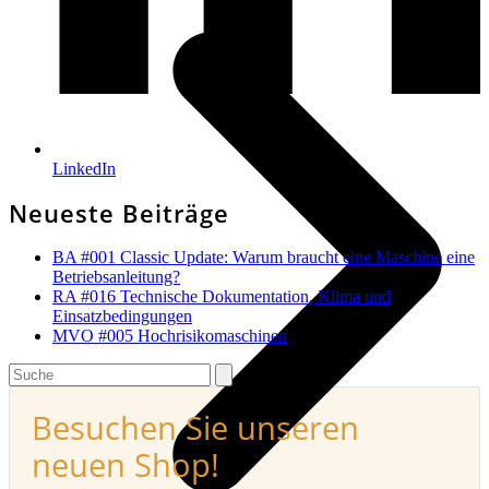
LinkedIn
Neueste Beiträge
BA #001 Classic Update: Warum braucht eine Maschine eine
Betriebsanleitung?
RA #016 Technische Dokumentation, Klima und
Einsatzbedingungen
MVO #005 Hochrisikomaschinen
Search
Besuchen Sie unseren
neuen Shop!