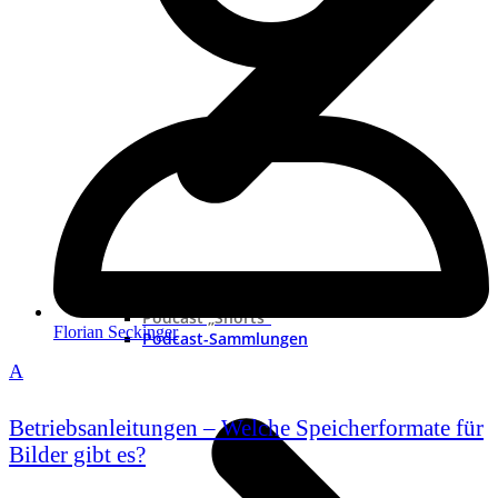
Neue Podcast
Podcast „Shorts“
Florian Seckinger
Podcast-Sammlungen
A
Betriebsanleitungen – Welche Speicherformate für
Bilder gibt es?