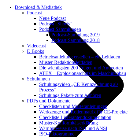
Download & Mediathek
Podcast
Neue Podcast
Podcast „Shorts“
Podcast-Sammlungen
Podcast-Sammlung 2019
Podcast-Sammlung 2018
Videocast
E-Books
Betriebsanleitung erstellen – ein Leitfaden
Muster-Redaktionsleitfaden
Die wichtigsten 200 Fragen und Antworten
ATEX – Explosionsschutz im Maschinenbau
Schulungen
Schulungsvideo „CE-Kennzeichnung als
Prozess“
Schulungs-Pakete zum Anhören
PDFs und Dokumente
Checklisten und Musteranleitungen
Werkzeuge und Rollenmatrix für CE-Projekte
Checkliste Lieferantendokumentation
Muster-Konformitätserklärung
Warnhinweise nach ISO und ANSI
ISO-Piktogramme