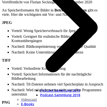
Veröffentlicht von
Florian Seckinger
an
18. Dezember 2020
An Speicherformaten für Bilder in
Betriebsanleitungen
gibt es
viele. Hier die wichtigsten mit Vor- und Nachteilen:
JPEG
Vorteil: Wenig Speicherverbrauch für Jpeg-Dateien
Vorteil: Geeignet für realistische Bilder mit Farb- und
Kontrastübergängen
Nachteil: Bildkomprimierung verschlechtert die Qualität
Nachteil: Keine Unterstützung von Transparenz
TIFF
Vorteil: Verlustfreie Komprimierung
Vorteil: Speichert Informationen für die nachträgliche
Bildbearbeitung
Nachteil: Tif-Dateien nehmen viel Speicherplatz in Anspruch
Nachteil: Wird möglicherweise nicht von allen Programmen
Podcast-Sammlung 2019
unterstützt
Podcast-Sammlung 2018
Videocast
PNG
E-Books