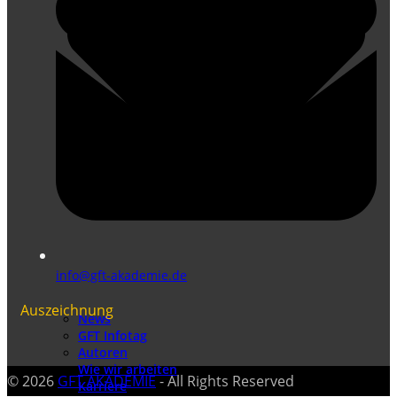
info@gft-akademie.de
Auszeichnung
News
GFT Infotag
Autoren
Wie wir arbeiten
© 2026
GFT AKADEMIE
- All Rights Reserved
Karriere