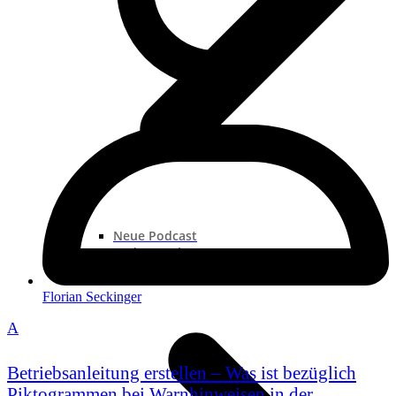
Neue Podcast
Podcast „Shorts“
Podcast-Sammlungen
Florian Seckinger
A
Betriebsanleitung erstellen – Was ist bezüglich
Piktogrammen bei Warnhinweisen in der