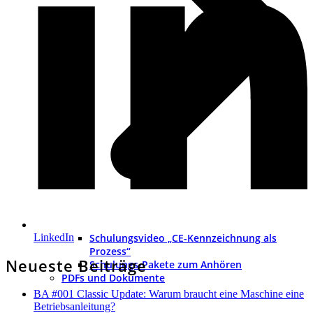
Schulungsvideo „CE-Kennzeichnung als
LinkedIn
Prozess“
Neueste Beiträge
Schulungs-Pakete zum Anhören
PDFs und Dokumente
BA #001 Classic Update: Warum braucht eine Maschine eine
Betriebsanleitung?