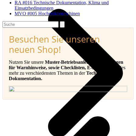
RA #016 Technische Dokumentation, Klima und
Einsatzbedingungen
MVO #005 Hochrisikomaschinen
Search
Besuchen Sie unseren
neuen Shop!
Nutzen Sie unsere
Muster-Betriebsanleitungen, Vorlagen
für Warnhinweise, sowie Checklisten, E-Books
und vieles
mehr zu verschiedensten Themen in der
Technischen
Dokumentation.
v
B