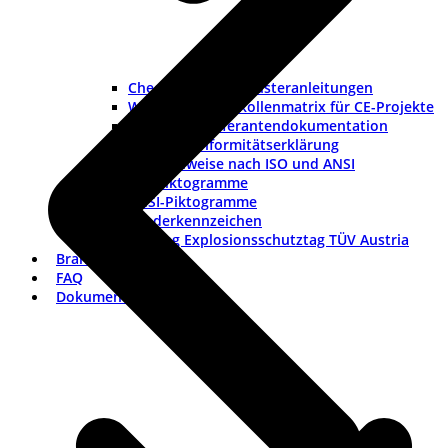
Checklisten und Musteranleitungen
Werkzeuge und Rollenmatrix für CE-Projekte
Checkliste Lieferantendokumentation
Muster-Konformitätserklärung
Warnhinweise nach ISO und ANSI
ISO-Piktogramme
ANSI-Piktogramme
Länderkennzeichen
Vortrag Explosionsschutztag TÜV Austria
Branchen
FAQ
Dokumentation