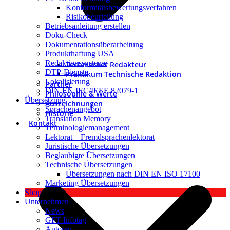
Konformitätsbewertungsverfahren
Risikobeurteilung
Betriebsanleitung erstellen
Doku-Check
Dokumentationsüberarbeitung
Produkthaftung USA
Redaktionssysteme
Technischer Redakteur
DTP-Dienste
Praktikum Technische Redaktion
Lokalisierung
Partner
DIN EN IEC/IEEE 82079-1
Philosophie & Werte
Übersetzung
Auszeichnungen
Sprachenangebot
Historie
Translation Memory
Kontakt
Terminologiemanagement
Lektorat – Fremdsprachenlektorat
Juristische Übersetzungen
Beglaubigte Übersetzungen
Technische Übersetzungen
Übersetzungen nach DIN EN ISO 17100
Marketing Übersetzungen
Shop
Unternehmen
News
GFT Infotag
Autoren