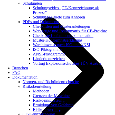
Schulungen
Schulungsvideo „CE-Kennzeichnung als
Prozess“
Schulungs-Pakete zum Anhören
PDFs und Dokumente
Checklisten und Musteranleitungen
Werkzeuge und Rollenmatrix für CE-Projekte
Checkliste Lieferantendokumentation
Muster-Konformitätserklärung
Warnhinweise nach ISO und ANSI
ISO-Piktogramme
ANSI-Piktogramme
Länderkennzeichen
Vortrag Explosionsschutztag TÜV Austria
Branchen
FAQ
Dokumentation
Normen- und Richtlinienrecherche
Risikobeurteilung
Methoden
Grenzen der Maschine
Risikoeinschätzung
Ermittlung von Gefahren
Risikobewertung
CE-Kennzeichnung