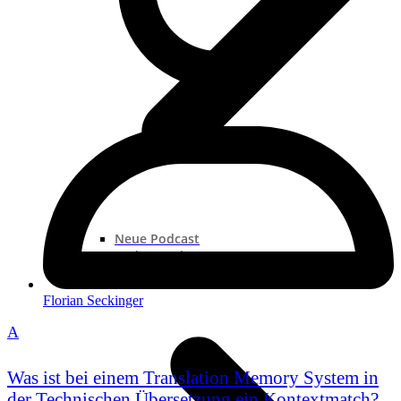
Neue Podcast
Podcast „Shorts“
Podcast-Sammlungen
Florian Seckinger
A
Was ist bei einem Translation Memory System in
der Technischen Übersetzung ein Kontextmatch?