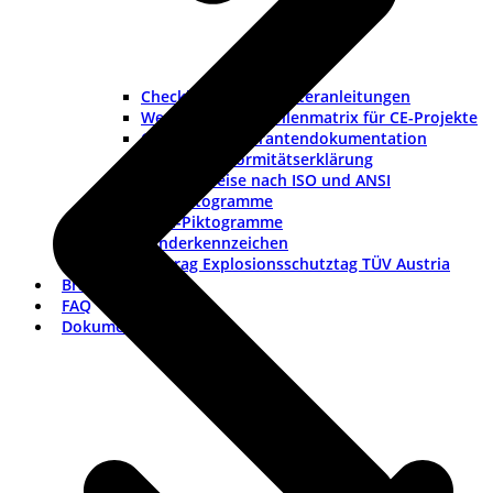
Checklisten und Musteranleitungen
Werkzeuge und Rollenmatrix für CE-Projekte
Checkliste Lieferantendokumentation
Muster-Konformitätserklärung
Warnhinweise nach ISO und ANSI
ISO-Piktogramme
ANSI-Piktogramme
Länderkennzeichen
Vortrag Explosionsschutztag TÜV Austria
Branchen
FAQ
Dokumentation