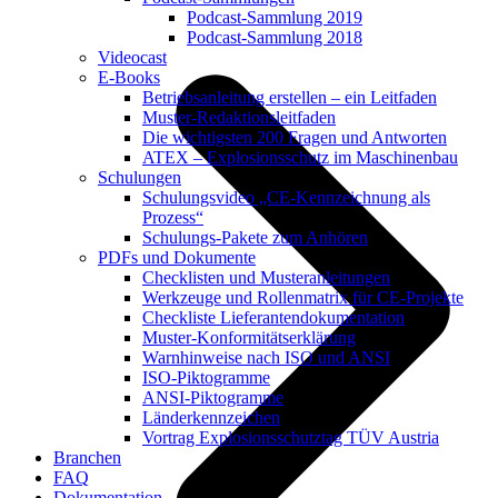
Podcast-Sammlung 2019
Podcast-Sammlung 2018
Videocast
E-Books
Betriebsanleitung erstellen – ein Leitfaden
Muster-Redaktionsleitfaden
Die wichtigsten 200 Fragen und Antworten
ATEX – Explosionsschutz im Maschinenbau
Schulungen
Schulungsvideo „CE-Kennzeichnung als
Prozess“
Schulungs-Pakete zum Anhören
PDFs und Dokumente
Checklisten und Musteranleitungen
Werkzeuge und Rollenmatrix für CE-Projekte
Checkliste Lieferantendokumentation
Muster-Konformitätserklärung
Warnhinweise nach ISO und ANSI
ISO-Piktogramme
ANSI-Piktogramme
Länderkennzeichen
Vortrag Explosionsschutztag TÜV Austria
Branchen
FAQ
Dokumentation