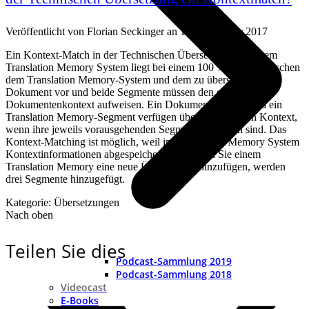
Veröffentlicht von
Florian Seckinger
an
13. November 2017
Ein Kontext-Match in der Technischen Übersetzung bei einem
Translation Memory System liegt bei einem 100 %-Match zwischen
dem Translation Memory-System und dem zu übersetzenden
Dokument vor und beide Segmente müssen den gleichen
Dokumentenkontext aufweisen. Ein Dokumentsegment und ein
Translation Memory-Segment verfügen über den gleichen Kontext,
wenn ihre jeweils vorausgehenden Segmente identisch sind. Das
Kontext-Matching ist möglich, weil im Translation Memory System
Kontextinformationen abgespeichert sind. Wenn Sie einem
Translation Memory eine neue Übersetzung hinzufügen, werden
drei Segmente hinzugefügt.
Kategorie: Übersetzungen
Nach oben
Teilen Sie dies
Podcast-Sammlung 2019
Podcast-Sammlung 2018
Videocast
E-Books