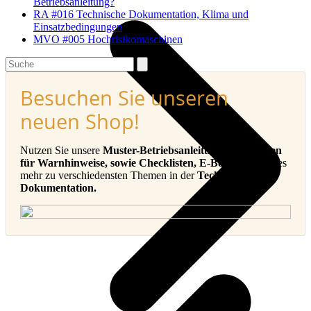
Betriebsanleitung?
RA #016 Technische Dokumentation, Klima und
Einsatzbedingungen
MVO #005 Hochrisikomaschinen
Search
Besuchen Sie unseren
neuen Shop!
Nutzen Sie unsere
Muster-Betriebsanleitungen, Vorlagen
für Warnhinweise, sowie Checklisten, E-Books
und vieles
mehr zu verschiedensten Themen in der
Technischen
Dokumentation.
v
B