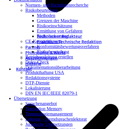
Normen- und Richtlinienrecherche
Risikobeurteilung
Methoden
Grenzen der Maschine
Risikoeinschätzung
Ermittlung von Gefahren
Technischer Redakteur
Risikobewertung
Praktikum Technische Redaktion
CE-Kennzeichnung
Konformitätsbewertungsverfahren
Partner
Risikobeurteilung
Philosophie & Werte
Betriebsanleitung erstellen
Auszeichnungen
Doku-Check
Historie
Dokumentationsüberarbeitung
Kontakt
Produkthaftung USA
Redaktionssysteme
DTP-Dienste
Lokalisierung
DIN EN IEC/IEEE 82079-1
Übersetzung
Sprachenangebot
Translation Memory
Terminologiemanagement
Lektorat – Fremdsprachenlektorat
Juristische Übersetzungen