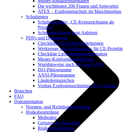
Muster-Redaktionsleitfaden
Die wichtigsten 200 Fragen und Antworten
ATEX – Explosionsschutz im Maschinenbau
Schulungen
Schulungsvideo „CE-Kennzeichnung als
Prozess“
Schulungs-Pakete zum Anhören
PDFs und Dokumente
Checklisten und Musteranleitungen
Werkzeuge und Rollenmatrix für CE-Projekte
Checkliste Lieferantendokumentation
Muster-Konformitätserklärung
Warnhinweise nach ISO und ANSI
ISO-Piktogramme
ANSI-Piktogramme
Länderkennzeichen
Vortrag Explosionsschutztag TÜV Austria
Branchen
FAQ
Dokumentation
Normen- und Richtlinienrecherche
Risikobeurteilung
Methoden
Grenzen der Maschine
Risikoeinschätzung