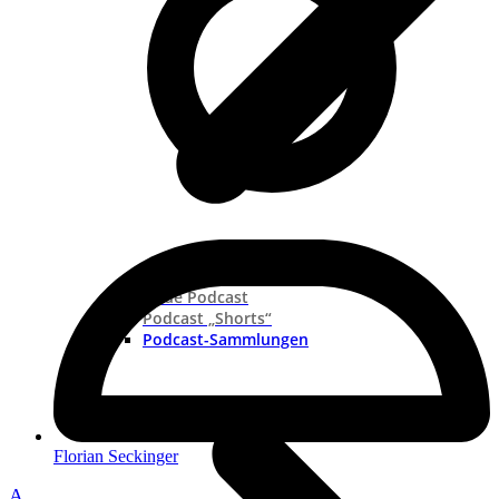
Neue Podcast
Podcast „Shorts“
Podcast-Sammlungen
Florian Seckinger
A