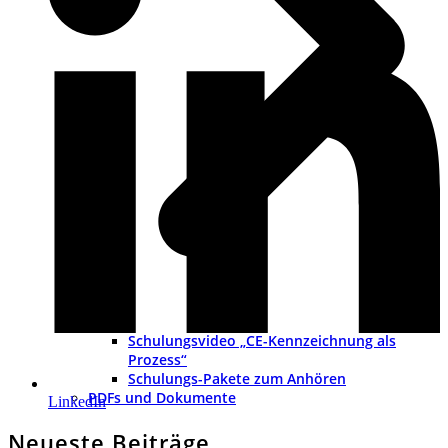
Schulungsvideo „CE-Kennzeichnung als
Prozess“
Schulungs-Pakete zum Anhören
PDFs und Dokumente
LinkedIn
Neueste Beiträge