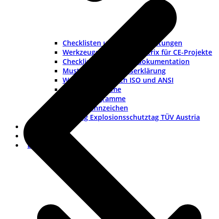
Checklisten und Musteranleitungen
Werkzeuge und Rollenmatrix für CE-Projekte
Checkliste Lieferantendokumentation
Muster-Konformitätserklärung
Warnhinweise nach ISO und ANSI
ISO-Piktogramme
ANSI-Piktogramme
Länderkennzeichen
Vortrag Explosionsschutztag TÜV Austria
Branchen
FAQ
Dokumentation