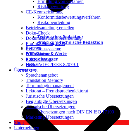
Ermittlung von Gefahren
Risikobewertung
CE-Kennzeichnung
Konformitätsbewertungsverfahren
Risikobeurteilung
Betriebsanleitung erstellen
Doku-Check
Technischer Redakteur
Dokumentationsüberarbeitung
Praktikum Technische Redaktion
Produkthaftung USA
Partner
Redaktionssysteme
Philosophie & Werte
DTP-Dienste
Auszeichnungen
Lokalisierung
Historie
DIN EN IEC/IEEE 82079-1
Kontakt
Übersetzung
Sprachenangebot
Translation Memory
Terminologiemanagement
Lektorat – Fremdsprachenlektorat
Juristische Übersetzungen
Beglaubigte Übersetzungen
Technische Übersetzungen
Übersetzungen nach DIN EN ISO 17100
Marketing Übersetzungen
Shop
Unternehmen