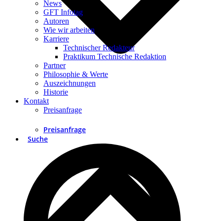
News
GFT Infotag
Autoren
Wie wir arbeiten
Karriere
Technischer Redakteur
Praktikum Technische Redaktion
Partner
Philosophie & Werte
Auszeichnungen
Historie
Kontakt
Preisanfrage
Preisanfrage
Suche