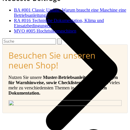
BA #001 Classic Update: Warum braucht eine Maschine eine
Betriebsanleitung?
RA #016 Technische Dokumentation, Klima und
Einsatzbedingungen
MVO #005 Hochrisikomaschinen
Search
Besuchen Sie unseren
neuen Shop!
Nutzen Sie unsere
Muster-Betriebsanleitungen, Vorlagen
für Warnhinweise, sowie Checklisten, E-Books
und vieles
mehr zu verschiedensten Themen in der
Technischen
Dokumentation.
v
B