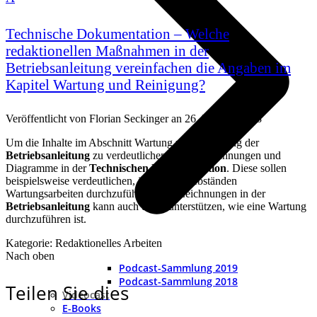
Technische Dokumentation – Welche
redaktionellen Maßnahmen in der
Betriebsanleitung vereinfachen die Angaben im
Kapitel Wartung und Reinigung?
Veröffentlicht von
Florian Seckinger
an
26. Februar 2018
Um die Inhalte im Abschnitt Wartung und Reinigung der
Betriebsanleitung
zu verdeutlichen, helfen Zeichnungen und
Diagramme in der
Technischen Dokumentation
. Diese sollen
beispielsweise verdeutlichen, in welchen Abständen
Wartungsarbeiten durchzuführen sind. Zeichnungen in der
Betriebsanleitung
kann auch dabei unterstützen, wie eine Wartung
durchzuführen ist.
Kategorie: Redaktionelles Arbeiten
Nach oben
Podcast-Sammlung 2019
Podcast-Sammlung 2018
Teilen Sie dies
Videocast
E-Books