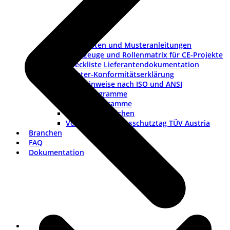
Checklisten und Musteranleitungen
Werkzeuge und Rollenmatrix für CE-Projekte
Checkliste Lieferantendokumentation
Muster-Konformitätserklärung
Warnhinweise nach ISO und ANSI
ISO-Piktogramme
ANSI-Piktogramme
Länderkennzeichen
Vortrag Explosionsschutztag TÜV Austria
Branchen
FAQ
Dokumentation