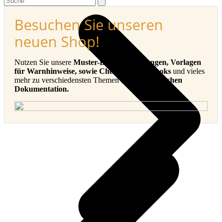
Besuchen Sie unseren
neuen Shop!
Nutzen Sie unsere
Muster-Betriebsanleitungen, Vorlagen
für Warnhinweise, sowie Checklisten, E-Books
und vieles
mehr zu verschiedensten Themen in der
Technischen
Dokumentation.
v
B