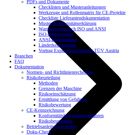
PDFs und Dokumente
Checklisten und Musteranleitungen
Werkzeuge und Rollenmatrix für CE-Projekte
Checkliste Lieferantendokumentation
Muster-Konformitätserklärung
Warnhinweise nach ISO und ANSI
ISO-Piktogramme
ANSI-Piktogramme
Länderkennzeichen
Vortrag Explosionsschutztag TÜV Austria
Branchen
FAQ
Dokumentation
Normen- und Richtlinienrecherche
Risikobeurteilung
Methoden
Grenzen der Maschine
Risikoeinschätzung
Ermittlung von Gefahren
Risikobewertung
CE-Kennzeichnung
Konformitätsbewertungsverfahren
Risikobeurteilung
Betriebsanleitung erstellen
Doku-Check