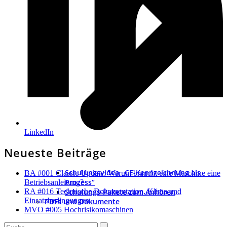
LinkedIn
Neueste Beiträge
Schulungsvideo „CE-Kennzeichnung als
BA #001 Classic Update: Warum braucht eine Maschine eine
Prozess“
Betriebsanleitung?
Schulungs-Pakete zum Anhören
RA #016 Technische Dokumentation, Klima und
Einsatzbedingungen
PDFs und Dokumente
MVO #005 Hochrisikomaschinen
Search