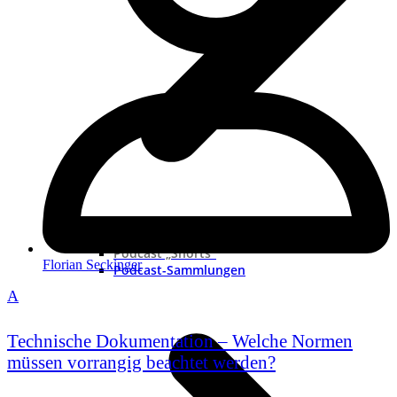
Neue Podcast
Podcast „Shorts“
Florian Seckinger
Podcast-Sammlungen
A
Technische Dokumentation – Welche Normen
müssen vorrangig beachtet werden?