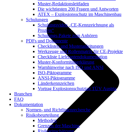
Muster-Redaktionsleitfaden
Die wichtigsten 200 Fragen und Antworten
ATEX – Explosionsschutz im Maschinenbau
Schulungen
Schulungsvideo „CE-Kennzeichnung als
Prozess“
Schulungs-Pakete zum Anhören
PDFs und Dokumente
Checklisten und Musteranleitungen
Werkzeuge und Rollenmatrix für CE-Projekte
Checkliste Lieferantendokumentation
Muster-Konformitätserklärung
Warnhinweise nach ISO und ANSI
ISO-Piktogramme
ANSI-Piktogramme
Länderkennzeichen
Vortrag Explosionsschutztag TÜV Austria
Branchen
FAQ
Dokumentation
Normen- und Richtlinienrecherche
Risikobeurteilung
Methoden
Grenzen der Maschine
Risikoeinschätzung