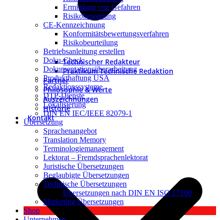
Ermittlung von Gefahren
Risikobewertung
CE-Kennzeichnung
Konformitätsbewertungsverfahren
Risikobeurteilung
Betriebsanleitung erstellen
Doku-Check
Technischer Redakteur
Dokumentationsüberarbeitung
Praktikum Technische Redaktion
Produkthaftung USA
Partner
Redaktionssysteme
Philosophie & Werte
DTP-Dienste
Auszeichnungen
Lokalisierung
Historie
DIN EN IEC/IEEE 82079-1
Kontakt
Übersetzung
Sprachenangebot
Translation Memory
Terminologiemanagement
Lektorat – Fremdsprachenlektorat
Juristische Übersetzungen
Beglaubigte Übersetzungen
Technische Übersetzungen
Übersetzungen nach DIN EN ISO 17100
Marketing Übersetzungen
Shop
Unternehmen