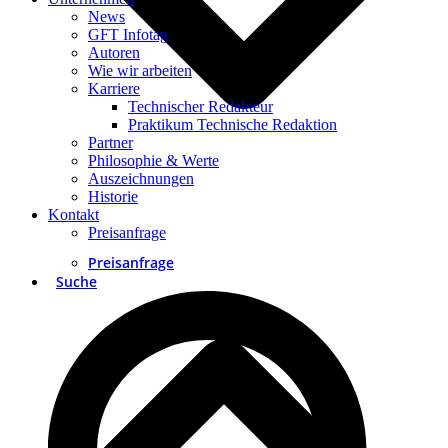
News
GFT Infotag
Autoren
Wie wir arbeiten
Karriere
Technischer Redakteur
Praktikum Technische Redaktion
Partner
Philosophie & Werte
Auszeichnungen
Historie
Kontakt
Preisanfrage
Preisanfrage
Suche