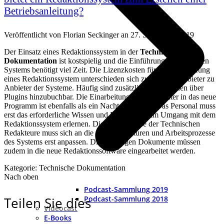
Betriebsanleitung?
Veröffentlicht von
Florian Seckinger
an
27. September 2019
Der Einsatz eines Redaktionssystem in der
Technischen
Dokumentation
ist kostspielig und die Einführung eines solchen
Systems benötigt viel Zeit. Die Lizenzkosten für die Anschaffung
eines Redaktionssystem unterschieden sich zudem von Anbieter zu
Anbieter der Systeme. Häufig sind zusätzliche Funktionen über
Plugins hinzubuchbar. Die Einarbeitung der Mitarbeiter in das neue
Programm ist ebenfalls als ein Nachteil wertbar. Das Personal muss
erst das erforderliche Wissen und Know-How im Umgang mit dem
Redaktionssystem erlernen. Die Arbeitsweise der Technischen
Redakteure muss sich an die neuen Strukturen und Arbeitsprozesse
des Systems erst anpassen. Die bisherigen Dokumente müssen
zudem in die neue Redaktionssoftware eingearbeitet werden.
Kategorie: Technische Dokumentation
Nach oben
Podcast-Sammlung 2019
Podcast-Sammlung 2018
Teilen Sie dies
Videocast
E-Books