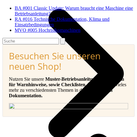
BA #001 Classic Update: Warum braucht eine Maschine eine
Betriebsanleitung?
RA #016 Technische Dokumentation, Klima und
Einsatzbedingungen
MVO #005 Hochrisikomaschinen
Search
Besuchen Sie unseren
neuen Shop!
Nutzen Sie unsere
Muster-Betriebsanleitungen, Vorlagen
für Warnhinweise, sowie Checklisten, E-Books
und vieles
mehr zu verschiedensten Themen in der
Technischen
Dokumentation.
v
B