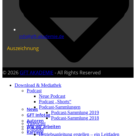
info@gft-akademie.de
Auszeichnung
© 2026
GFT AKADEMIE
- All Rights Reserved
Download & Mediathek
Podcast
Neue Podcast
Podcast „Shorts“
Podcast-Sammlungen
News
Podcast-Sammlung 2019
GFT Infotag
Podcast-Sammlung 2018
Autoren
Videocast
Wie wir arbeiten
E-Books
Karriere
Betriebsanleitung erstellen – ein Leitfaden