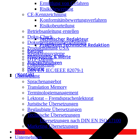
Ermittlung von Gefahren
Risikobewertung
CE-Kennzeichnung
Konformitätsbewertungsverfahren
Risikobeurteilung
Betriebsanleitung erstellen
Doku-Check
Technischer Redakteur
Dokumentationsüberarbeitung
Praktikum Technische Redaktion
Produkthaftung USA
Partner
Redaktionssysteme
Philosophie & Werte
DTP-Dienste
Auszeichnungen
Lokalisierung
Historie
DIN EN IEC/IEEE 82079-1
Kontakt
Übersetzung
Sprachenangebot
Translation Memory
Terminologiemanagement
Lektorat – Fremdsprachenlektorat
Juristische Übersetzungen
Beglaubigte Übersetzungen
Technische Übersetzungen
Übersetzungen nach DIN EN ISO 17100
Marketing Übersetzungen
Shop
Unternehmen