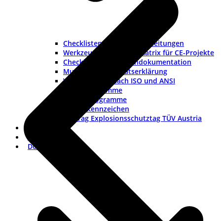
Checklisten und Musteranleitungen
Werkzeuge und Rollenmatrix für CE-Projekte
Checkliste Lieferantendokumentation
Muster-Konformitätserklärung
Warnhinweise nach ISO und ANSI
ISO-Piktogramme
ANSI-Piktogramme
Länderkennzeichen
Vortrag Explosionsschutztag TÜV Austria
Branchen
FAQ
Dokumentation