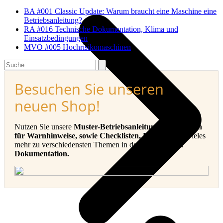
BA #001 Classic Update: Warum braucht eine Maschine eine
Betriebsanleitung?
RA #016 Technische Dokumentation, Klima und
Einsatzbedingungen
MVO #005 Hochrisikomaschinen
Search
Besuchen Sie unseren
neuen Shop!
Nutzen Sie unsere
Muster-Betriebsanleitungen, Vorlagen
für Warnhinweise, sowie Checklisten, E-Books
und vieles
mehr zu verschiedensten Themen in der
Technischen
Dokumentation.
v
B