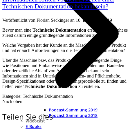
Technischen Dokumentation bekannt sein?
Veröffentlicht von
Florian Seckinger
an
10. Dezember 2019
Bevor man eine
Technische Dokumentation
erstellen kann, geht es
zuerst darum einige grundlegende Informationen zu beschaffen.
Welche Vorgaben hat der Kunde an die Maschine bzw. das Produkt
und hat er auch Anforderungen an die Technische Dokumentation?
Über die Maschine bzw. das Produkt sollten grundlegende Dinge
wie Positionen und Einbauweise von Komponenten und Bauteilen
oder der zeitliche Ablauf von Arbeitsschritten bekannt sein.
Informationen sind in Unterlagen wie Lasten- und Pflichtenhefte,
Design-Spezifikationen oder Besprechungsprotokolle zu finden und
helfen eine
Technische Dokumentation
zu erstellen.
Kategorie: Technische Dokumentation
Nach oben
Podcast-Sammlung 2019
Teilen Sie dies
Podcast-Sammlung 2018
Videocast
E-Books