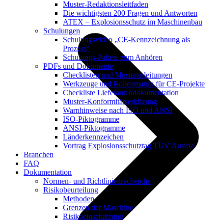
Muster-Redaktionsleitfaden
Die wichtigsten 200 Fragen und Antworten
ATEX – Explosionsschutz im Maschinenbau
Schulungen
Schulungsvideo „CE-Kennzeichnung als
Prozess“
Schulungs-Pakete zum Anhören
PDFs und Dokumente
Checklisten und Musteranleitungen
Werkzeuge und Rollenmatrix für CE-Projekte
Checkliste Lieferantendokumentation
Muster-Konformitätserklärung
Warnhinweise nach ISO und ANSI
ISO-Piktogramme
ANSI-Piktogramme
Länderkennzeichen
Vortrag Explosionsschutztag TÜV Austria
Branchen
FAQ
Dokumentation
Normen- und Richtlinienrecherche
Risikobeurteilung
Methoden
Grenzen der Maschine
Risikoeinschätzung