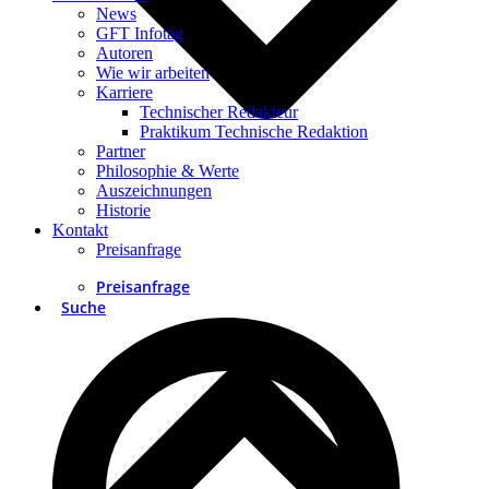
News
GFT Infotag
Autoren
Wie wir arbeiten
Karriere
Technischer Redakteur
Praktikum Technische Redaktion
Partner
Philosophie & Werte
Auszeichnungen
Historie
Kontakt
Preisanfrage
Preisanfrage
Suche