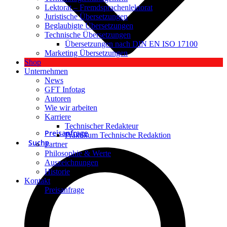
Lektorat – Fremdsprachenlektorat
Juristische Übersetzungen
Beglaubigte Übersetzungen
Technische Übersetzungen
Übersetzungen nach DIN EN ISO 17100
Marketing Übersetzungen
Shop
Unternehmen
News
GFT Infotag
Autoren
Wie wir arbeiten
Karriere
Technischer Redakteur
Preisanfrage
Praktikum Technische Redaktion
Suche
Partner
Philosophie & Werte
Auszeichnungen
Historie
Kontakt
Preisanfrage