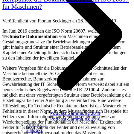
für Maschinen?
Veröffentlicht von
Florian Seckinger
an
26. November 2019
Im Juni 2019 erschien die ISO Norm 20607, welche für die
Technische Dokumentation
von Maschinen einige nützliche
Gestaltungsgrundsätze für Betriebsanleitungen enthält. Die Norm
gibt Inhalte und Struktur einer Betriebsanleitung vor. Zu jedem
Kapitel einer Anleitung finden sich dazu detaillierte Aufstellungen
zu den Inhalten der jeweiligen Kapitel.
Weitere Vorgaben für die Dokumentation der IT-Schnittstellen der
Maschine behandelt die ISO 20607. Dabei geht es um
Benutzerrechte, Benutzerkonten und Maßnahmen zur
Gewährleistung der IT-Sicherheit. Die Norm verweist dabei auf ein
neues technisches Regelwerk: die ISO/TR 22100-4. Zudem ist es
möglich mit einer vorgefertigten Struktur einer Betriebsanleitung die
Erstellungsarbeit einer Anleitung zu vereinfachen. Eine weitere
Hilfestellung für Technische Redakteure dazu ist das Muster einer
Fehlerliste in dieser Norm. In dem Muster finden sich Beispiele für
Podcast-Sammlung 2019
Fehlern samt Informationen zur Fehlerbeseitigung sowie zur
Podcast-Sammlung 2018
Wiederherstellung der Funktionalität der Maschine. Ergänzende
Videocast
Felder für Klassifikation der Fehler und der Zuweisung von
E-Books
entsprechendem Fachpersonal runden das Muster ab.