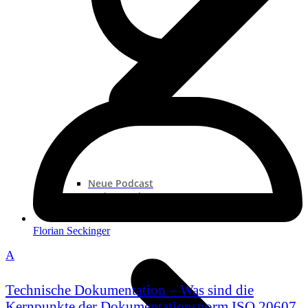
Neue Podcast
Podcast „Shorts“
Podcast-Sammlungen
Florian Seckinger
A
Technische Dokumentation – Was sind die
Kernpunkte der Dokumentationsnorm ISO 20607