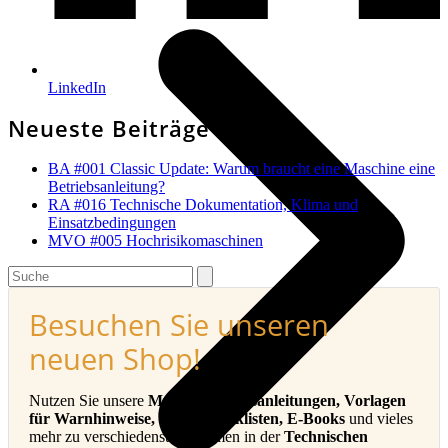
LinkedIn
Neueste Beiträge
BA #001 Classic Update: Warum braucht eine Maschine eine
Betriebsanleitung?
RA #016 Technische Dokumentation, Klima und
Einsatzbedingungen
MVO #005 Hochrisikomaschinen
Search
Besuchen Sie unseren
neuen Shop!
Nutzen Sie unsere
Muster-Betriebsanleitungen, Vorlagen
für Warnhinweise, sowie Checklisten, E-Books
und vieles
mehr zu verschiedensten Themen in der
Technischen