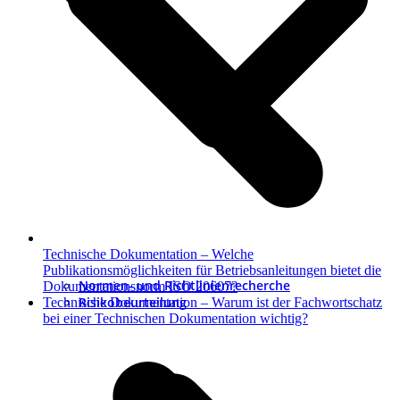
Technische Dokumentation – Welche
Publikationsmöglichkeiten für Betriebsanleitungen bietet die
Normen- und Richtlinienrecherche
Dokumentationsnorm ISO 20607?
Nächster
Risikobeurteilung
Technische Dokumentation – Warum ist der Fachwortschatz
Beitrag:
bei einer Technischen Dokumentation wichtig?