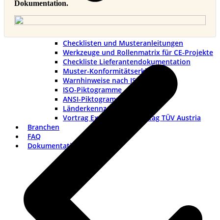
Dokumentation.
Checklisten und Musteranleitungen
v
Werkzeuge und Rollenmatrix für CE-Projekte
B
Checkliste Lieferantendokumentation
Muster-Konformitätserklärung
Warnhinweise nach ISO und ANSI
ISO-Piktogramme
ANSI-Piktogramme
Länderkennzeichen
Vortrag Explosionsschutztag TÜV Austria
Branchen
FAQ
Dokumentation