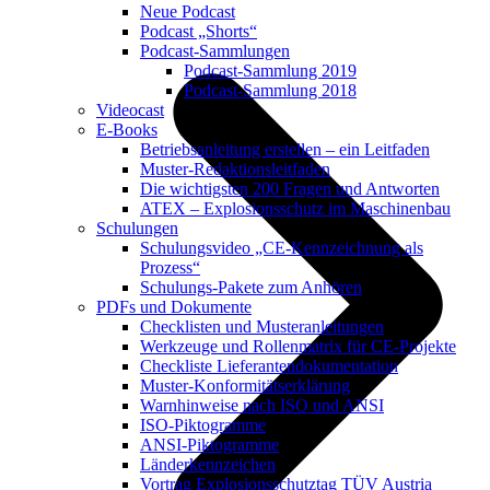
Neue Podcast
Podcast „Shorts“
Podcast-Sammlungen
Podcast-Sammlung 2019
Podcast-Sammlung 2018
Videocast
E-Books
Betriebsanleitung erstellen – ein Leitfaden
Muster-Redaktionsleitfaden
Die wichtigsten 200 Fragen und Antworten
ATEX – Explosionsschutz im Maschinenbau
Schulungen
Schulungsvideo „CE-Kennzeichnung als
Prozess“
Schulungs-Pakete zum Anhören
PDFs und Dokumente
Checklisten und Musteranleitungen
Werkzeuge und Rollenmatrix für CE-Projekte
Checkliste Lieferantendokumentation
Muster-Konformitätserklärung
Warnhinweise nach ISO und ANSI
ISO-Piktogramme
ANSI-Piktogramme
Länderkennzeichen
Vortrag Explosionsschutztag TÜV Austria