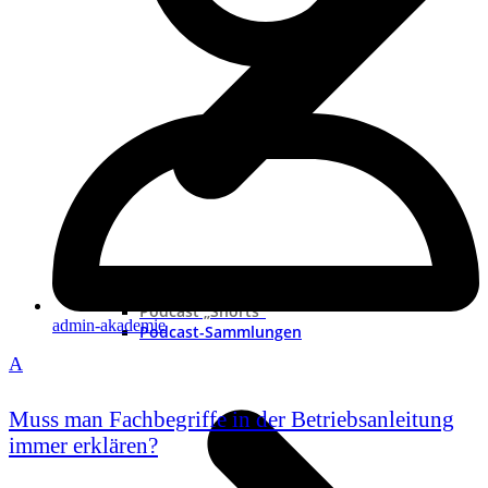
Neue Podcast
Podcast „Shorts“
admin-akademie
Podcast-Sammlungen
A
Muss man Fachbegriffe in der Betriebsanleitung
immer erklären?