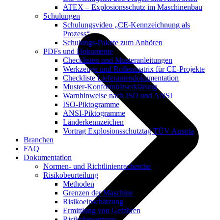
ATEX – Explosionsschutz im Maschinenbau
Schulungen
Schulungsvideo „CE-Kennzeichnung als
Prozess“
Schulungs-Pakete zum Anhören
PDFs und Dokumente
Checklisten und Musteranleitungen
Werkzeuge und Rollenmatrix für CE-Projekte
Checkliste Lieferantendokumentation
Muster-Konformitätserklärung
Warnhinweise nach ISO und ANSI
ISO-Piktogramme
ANSI-Piktogramme
Länderkennzeichen
Vortrag Explosionsschutztag TÜV Austria
Branchen
FAQ
Dokumentation
Normen- und Richtlinienrecherche
Risikobeurteilung
Methoden
Grenzen der Maschine
Risikoeinschätzung
Ermittlung von Gefahren
Risikobewertung