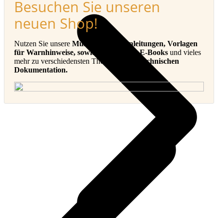
Besuchen Sie unseren
neuen Shop!
Nutzen Sie unsere
Muster-Betriebsanleitungen, Vorlagen
für Warnhinweise, sowie Checklisten, E-Books
und vieles
mehr zu verschiedensten Themen in der
Technischen
Dokumentation.
v
B