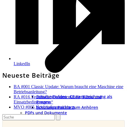
LinkedIn
Neueste Beiträge
BA #001 Classic Update: Warum braucht eine Maschine eine
Betriebsanleitung?
Schulungsvideo „CE-Kennzeichnung als
RA #016 Technische Dokumentation, Klima und
Prozess“
Einsatzbedingungen
Schulungs-Pakete zum Anhören
MVO #005 Hochrisikomaschinen
PDFs und Dokumente
Search