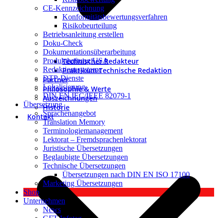
CE-Kennzeichnung
Konformitätsbewertungsverfahren
Risikobeurteilung
Betriebsanleitung erstellen
Doku-Check
Dokumentationsüberarbeitung
Technischer Redakteur
Produkthaftung USA
Redaktionssysteme
Praktikum Technische Redaktion
DTP-Dienste
Partner
Lokalisierung
Philosophie & Werte
DIN EN IEC/IEEE 82079-1
Auszeichnungen
Übersetzung
Historie
Sprachenangebot
Kontakt
Translation Memory
Terminologiemanagement
Lektorat – Fremdsprachenlektorat
Juristische Übersetzungen
Beglaubigte Übersetzungen
Technische Übersetzungen
Übersetzungen nach DIN EN ISO 17100
Marketing Übersetzungen
Shop
Unternehmen
News