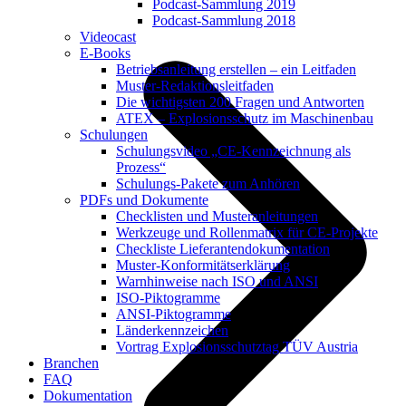
Podcast-Sammlung 2019
Podcast-Sammlung 2018
Videocast
E-Books
Betriebsanleitung erstellen – ein Leitfaden
Muster-Redaktionsleitfaden
Die wichtigsten 200 Fragen und Antworten
ATEX – Explosionsschutz im Maschinenbau
Schulungen
Schulungsvideo „CE-Kennzeichnung als
Prozess“
Schulungs-Pakete zum Anhören
PDFs und Dokumente
Checklisten und Musteranleitungen
Werkzeuge und Rollenmatrix für CE-Projekte
Checkliste Lieferantendokumentation
Muster-Konformitätserklärung
Warnhinweise nach ISO und ANSI
ISO-Piktogramme
ANSI-Piktogramme
Länderkennzeichen
Vortrag Explosionsschutztag TÜV Austria
Branchen
FAQ
Dokumentation