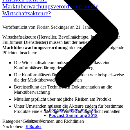
Marktüberwachungsverordnung an die
Wirtschaftsakteure?
Veröffentlicht von
Florian Seckinger
an
21. Januar 2020
Wirtschaftsakteure (Hersteller, Bevollmächtigte, Importeure oder
Fullfilment-Dienstleister) müssen laut der neuen
Marktüberwachungsverordnung
ab dem 16. Juli 2021 folgende
Pflichten beachten:
Die Wirtschaftsakteure müssen überprüfen, dass eine
Konformitätserklärung dem Produkt beiliegt
Die Konformitätserklärung für Behörden wie beispielsweise
die der Marktüberwachung vorhalten
Bereitstellung der Technischen Dokumentation an die
Marktüberwachung
Mitteilungspflicht über mögliche Risiken am Produkt
Unter Umständen müssen die Akteure zudem für bestimmte
Podcast-Sammlung 2019
Produkte eine eindeutige Kennzeichnungspflicht einhalten
Podcast-Sammlung 2018
Videocast
Kategorie: Gesetze, Normen und Richtlinien
E-Books
Nach oben