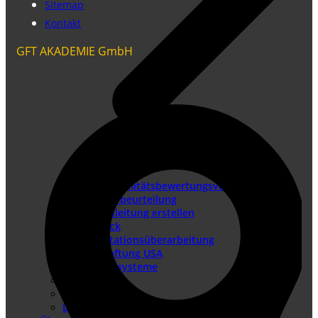
Sitemap
Kontakt
GFT AKADEMIE GmbH
Konformitätsbewertungsverfahren
Risikobeurteilung
Betriebsanleitung erstellen
Doku-Check
Dokumentationsüberarbeitung
Produkthaftung USA
Redaktionssysteme
DTP-Dienste
Lokalisierung
DIN EN IEC/IEEE 82079-1