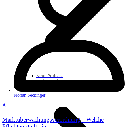
Neue Podcast
Podcast „Shorts“
Podcast-Sammlungen
Florian Seckinger
A
Marktüberwachungsverordnung – Welche
Pflichten stellt die