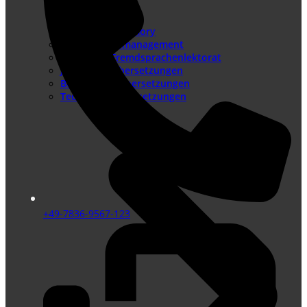
Sprachenangebot
Translation Memory
Terminologiemanagement
Lektorat – Fremdsprachenlektorat
Juristische Übersetzungen
Beglaubigte Übersetzungen
Technische Übersetzungen
+49-7836-9567-123