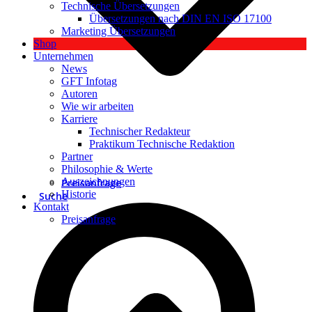
Technische Übersetzungen
Übersetzungen nach DIN EN ISO 17100
Marketing Übersetzungen
Shop
Unternehmen
News
GFT Infotag
Autoren
Wie wir arbeiten
Karriere
Technischer Redakteur
Praktikum Technische Redaktion
Partner
Philosophie & Werte
Auszeichnungen
Preisanfrage
Historie
Suche
Kontakt
Preisanfrage