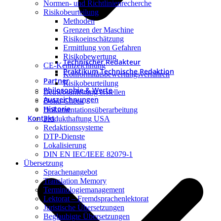
Normen- und Richtlinienrecherche
Risikobeurteilung
Methoden
Grenzen der Maschine
Risikoeinschätzung
Ermittlung von Gefahren
Risikobewertung
Technischer Redakteur
CE-Kennzeichnung
Praktikum Technische Redaktion
Konformitätsbewertungsverfahren
Partner
Risikobeurteilung
Philosophie & Werte
Betriebsanleitung erstellen
Auszeichnungen
Doku-Check
Historie
Dokumentationsüberarbeitung
Kontakt
Produkthaftung USA
Redaktionssysteme
DTP-Dienste
Lokalisierung
DIN EN IEC/IEEE 82079-1
Übersetzung
Sprachenangebot
Translation Memory
Terminologiemanagement
Lektorat – Fremdsprachenlektorat
Juristische Übersetzungen
Beglaubigte Übersetzungen