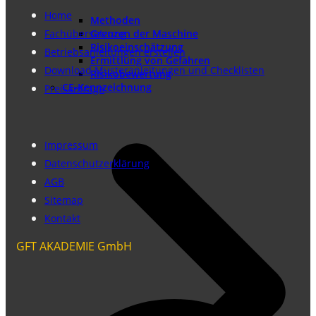
Home
Methoden
Fachübersetzung
Grenzen der Maschine
Risikoeinschätzung
Betriebsanleitungen erstellen
Ermittlung von Gefahren
Download Musteranleitungen und Checklisten
Risikobewertung
CE-Kennzeichnung
Preisanfrage
Impressum
Datenschutzerklärung
AGB
Sitemap
Kontakt
GFT AKADEMIE GmbH