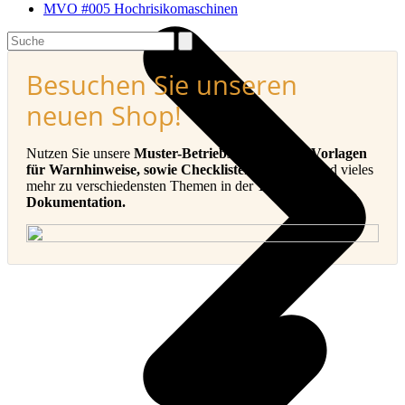
MVO #005 Hochrisikomaschinen
Search
Besuchen Sie unseren
neuen Shop!
Nutzen Sie unsere
Muster-Betriebsanleitungen, Vorlagen
für Warnhinweise, sowie Checklisten, E-Books
und vieles
mehr zu verschiedensten Themen in der
Technischen
Dokumentation.
v
B