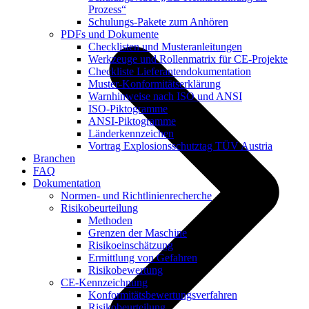
Prozess“
Schulungs-Pakete zum Anhören
PDFs und Dokumente
Checklisten und Musteranleitungen
Werkzeuge und Rollenmatrix für CE-Projekte
Checkliste Lieferantendokumentation
Muster-Konformitätserklärung
Warnhinweise nach ISO und ANSI
ISO-Piktogramme
ANSI-Piktogramme
Länderkennzeichen
Vortrag Explosionsschutztag TÜV Austria
Branchen
FAQ
Dokumentation
Normen- und Richtlinienrecherche
Risikobeurteilung
Methoden
Grenzen der Maschine
Risikoeinschätzung
Ermittlung von Gefahren
Risikobewertung
CE-Kennzeichnung
Konformitätsbewertungsverfahren
Risikobeurteilung