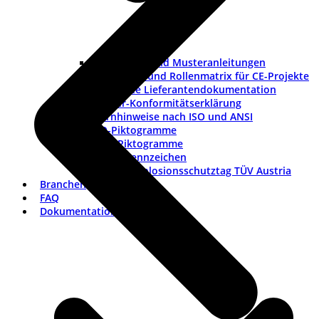
Checklisten und Musteranleitungen
Werkzeuge und Rollenmatrix für CE-Projekte
Checkliste Lieferantendokumentation
Muster-Konformitätserklärung
Warnhinweise nach ISO und ANSI
ISO-Piktogramme
ANSI-Piktogramme
Länderkennzeichen
Vortrag Explosionsschutztag TÜV Austria
Branchen
FAQ
Dokumentation