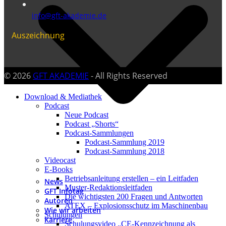
info@gft-akademie.de
Auszeichnung
© 2026
GFT AKADEMIE
- All Rights Reserved
Download & Mediathek
Podcast
Neue Podcast
Podcast „Shorts“
Podcast-Sammlungen
Podcast-Sammlung 2019
Podcast-Sammlung 2018
Videocast
E-Books
Betriebsanleitung erstellen – ein Leitfaden
News
Muster-Redaktionsleitfaden
GFT Infotag
Die wichtigsten 200 Fragen und Antworten
Autoren
ATEX – Explosionsschutz im Maschinenbau
Wie wir arbeiten
Schulungen
Karriere
Schulungsvideo „CE-Kennzeichnung als