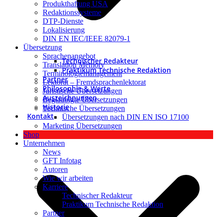
Produkthaftung USA
Redaktionssysteme
DTP-Dienste
Lokalisierung
DIN EN IEC/IEEE 82079-1
Übersetzung
Sprachenangebot
Technischer Redakteur
Translation Memory
Praktikum Technische Redaktion
Terminologiemanagement
Partner
Lektorat – Fremdsprachenlektorat
Philosophie & Werte
Juristische Übersetzungen
Auszeichnungen
Beglaubigte Übersetzungen
Historie
Technische Übersetzungen
Kontakt
Übersetzungen nach DIN EN ISO 17100
Marketing Übersetzungen
Shop
Unternehmen
News
GFT Infotag
Autoren
Wie wir arbeiten
Karriere
Technischer Redakteur
Praktikum Technische Redaktion
Partner