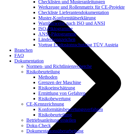
Checklisten und Musteranleitungen
Werkzeuge und Rollenmatrix für CE-Projekte
Checkliste Lieferantendokumentation
Muster-Konformitätserklärung
Warnhinweise nach ISO und ANSI
ISO-Piktogramme
ANSI-Piktogramme
Länderkennzeichen
Vortrag Explosionsschutztag TÜV Austria
Branchen
FAQ
Dokumentation
Normen- und Richtlinienrecherche
Risikobeurteilung
Methoden
Grenzen der Maschine
Risikoeinschätzung
Ermittlung von Gefahren
Risikobewertung
CE-Kennzeichnung
Konformitätsbewertungsverfahren
Risikobeurteilung
Betriebsanleitung erstellen
Doku-Check
Dokumentationsüberarbeitung