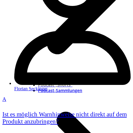
Neue Podcast
Podcast „Shorts“
Florian Seckinger
Podcast-Sammlungen
A
Ist es möglich Warnhinweise nicht direkt auf dem
Produkt anzubringen?