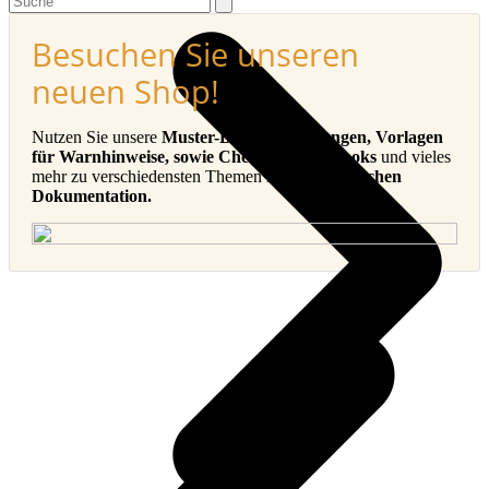
Besuchen Sie unseren
neuen Shop!
Nutzen Sie unsere
Muster-Betriebsanleitungen, Vorlagen
für Warnhinweise, sowie Checklisten, E-Books
und vieles
mehr zu verschiedensten Themen in der
Technischen
Dokumentation.
v
B