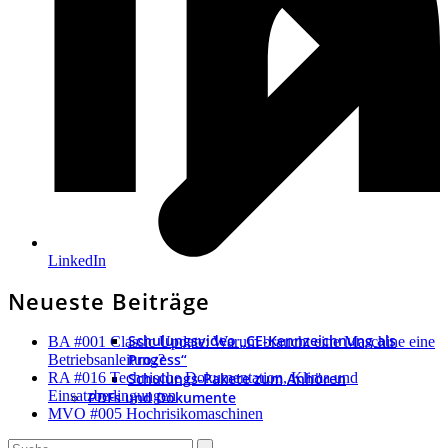
LinkedIn
Neueste Beiträge
Schulungsvideo „CE-Kennzeichnung als
BA #001 Classic Update: Warum braucht eine Maschine eine
Prozess“
Betriebsanleitung?
Schulungs-Pakete zum Anhören
RA #016 Technische Dokumentation, Klima und
Einsatzbedingungen
PDFs und Dokumente
MVO #005 Hochrisikomaschinen
Search