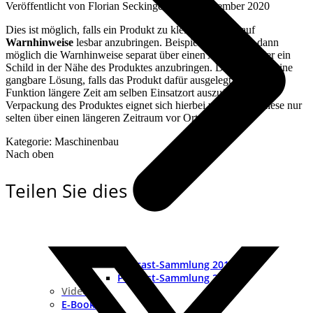
Veröffentlicht von
Florian Seckinger
an
16. Dezember 2020
Dies ist möglich, falls ein Produkt zu klein ist, um darauf
Warnhinweise
lesbar anzubringen. Beispielsweise ist es dann
möglich die Warnhinweise separat über einen Aufkleber oder ein
Schild in der Nähe des Produktes anzubringen. Dies ist auch eine
gangbare Lösung, falls das Produkt dafür ausgelegt ist, seine
Funktion längere Zeit am selben Einsatzort auszuüben. Die
Verpackung des Produktes eignet sich hierbei weniger, da diese nur
selten über einen längeren Zeitraum vor Ort parat liegt.
Kategorie: Maschinenbau
Nach oben
Teilen Sie dies
Podcast-Sammlung 2019
Podcast-Sammlung 2018
Videocast
E-Books