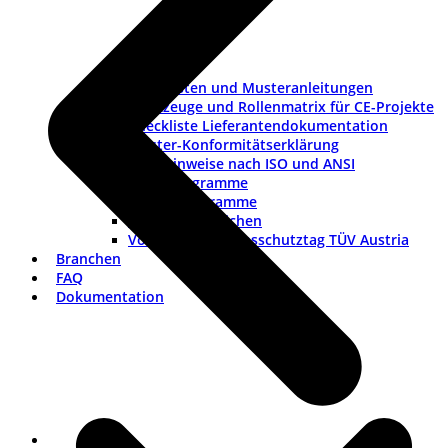
Checklisten und Musteranleitungen
Werkzeuge und Rollenmatrix für CE-Projekte
Checkliste Lieferantendokumentation
Muster-Konformitätserklärung
Warnhinweise nach ISO und ANSI
ISO-Piktogramme
ANSI-Piktogramme
Länderkennzeichen
Vortrag Explosionsschutztag TÜV Austria
Branchen
FAQ
Dokumentation