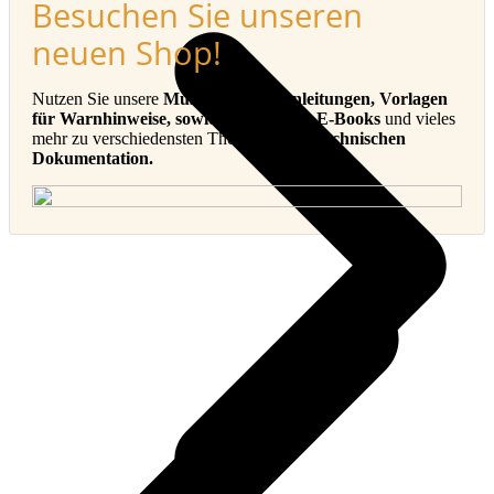
Besuchen Sie unseren
neuen Shop!
Nutzen Sie unsere
Muster-Betriebsanleitungen, Vorlagen
für Warnhinweise, sowie Checklisten, E-Books
und vieles
mehr zu verschiedensten Themen in der
Technischen
Dokumentation.
v
B