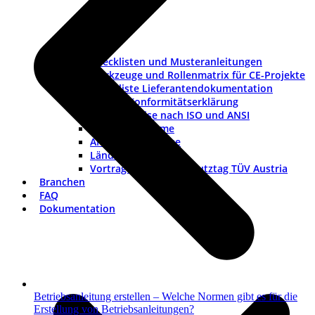
Checklisten und Musteranleitungen
Werkzeuge und Rollenmatrix für CE-Projekte
Checkliste Lieferantendokumentation
Muster-Konformitätserklärung
Warnhinweise nach ISO und ANSI
ISO-Piktogramme
ANSI-Piktogramme
Länderkennzeichen
Vortrag Explosionsschutztag TÜV Austria
Branchen
FAQ
Dokumentation
Betriebsanleitung erstellen – Welche Normen gibt es für die
Erstellung von Betriebsanleitungen?