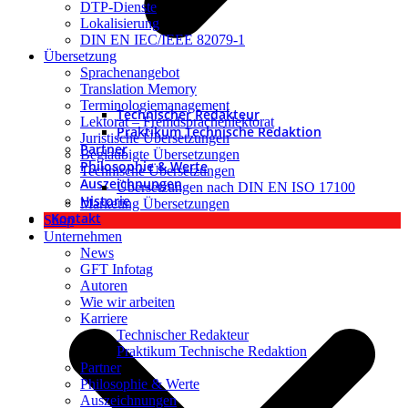
DTP-Dienste
Lokalisierung
DIN EN IEC/IEEE 82079-1
Übersetzung
Sprachenangebot
Translation Memory
Terminologiemanagement
Technischer Redakteur
Lektorat – Fremdsprachenlektorat
Praktikum Technische Redaktion
Juristische Übersetzungen
Partner
Beglaubigte Übersetzungen
Philosophie & Werte
Technische Übersetzungen
Auszeichnungen
Übersetzungen nach DIN EN ISO 17100
Historie
Marketing Übersetzungen
Kontakt
Shop
Unternehmen
News
GFT Infotag
Autoren
Wie wir arbeiten
Karriere
Technischer Redakteur
Praktikum Technische Redaktion
Partner
Philosophie & Werte
Auszeichnungen