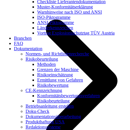
Checkliste Lieferantendokumentation
Muster-Konformitätserklärung
Warnhinweise nach ISO und ANSI
ISO-Piktogramme
ANSI-Piktogramme
Länderkennzeichen
Vortrag Explosionsschutztag TÜV Austria
Branchen
FAQ
Dokumentation
Normen- und Richtlinienrecherche
Risikobeurteilung
Methoden
Grenzen der Maschine
Risikoeinschätzung
Ermittlung von Gefahren
Risikobewertung
CE-Kennzeichnung
Konformitätsbewertungsverfahren
Risikobeurteilung
Betriebsanleitung erstellen
Doku-Check
Dokumentationsüberarbeitung
Produkthaftung USA
Redaktionssysteme