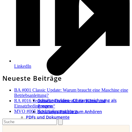
LinkedIn
Neueste Beiträge
BA #001 Classic Update: Warum braucht eine Maschine eine
Betriebsanleitung?
Schulungsvideo „CE-Kennzeichnung als
RA #016 Technische Dokumentation, Klima und
Prozess“
Einsatzbedingungen
Schulungs-Pakete zum Anhören
MVO #005 Hochrisikomaschinen
PDFs und Dokumente
Search