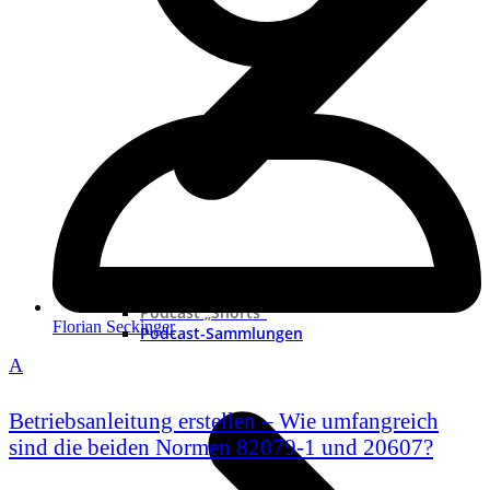
Neue Podcast
Podcast „Shorts“
Florian Seckinger
Podcast-Sammlungen
A
Betriebsanleitung erstellen – Wie umfangreich
sind die beiden Normen 82079-1 und 20607?