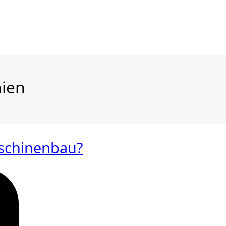
nien
aschinenbau?