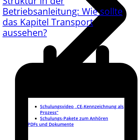
Struktur in der
Betriebsanleitung: Wie sollte
das Kapitel Transport
aussehen?
Schulungsvideo „CE-Kennzeichnung als
Prozess“
Schulungs-Pakete zum Anhören
PDFs und Dokumente