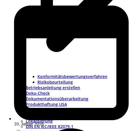
Konformitätsbewertungsverfahren
Risikobeurteilung
Betriebsanleitung erstellen
Doku-Check
Dokumentationsüberarbeitung
Produkthaftung USA
Redaktionssysteme
DTP-Dienste
Lokalisierung
10. Januar 2018
DIN EN IEC/IEEE 82079-1