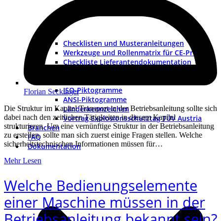
Checklisten und Musteranleitungen
Werkzeuge und Rollenmatrix für CE-Projekte
Checkliste Lieferantendokumentation
Muster-Konformitätserklärung
Warnhinweise nach ISO und ANSI
ISO-Piktogramme
Florian Seckinger
ANSI-Piktogramme
Länderkennzeichen
Die Struktur im Kapitel Transport in der Betriebsanleitung sollte sich
dabei nach den zeitlichen Tätigkeiten in diesem Kapitel
Vortrag Explosionsschutztag TÜV Austria
strukturieren. Um eine vernünftige Struktur in der Betriebsanleitung
Branchen
zu erstellen, sollte man sich zuerst einige Fragen stellen. Welche
FAQ
sicherheitstechnischen Informationen müssen für…
Dokumentation
Mehr Lesen
Welche Bedienungselemente
einer Maschine müssen in der
Betriebsanleitung bekannt sein?