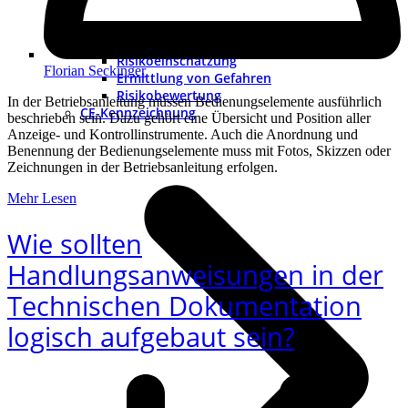
Methoden
Grenzen der Maschine
Risikoeinschätzung
Florian Seckinger
Ermittlung von Gefahren
Risikobewertung
In der Betriebsanleitung müssen Bedienungselemente ausführlich
CE-Kennzeichnung
beschrieben sein. Dazu gehört eine Übersicht und Position aller
Anzeige- und Kontrollinstrumente. Auch die Anordnung und
Benennung der Bedienungselemente muss mit Fotos, Skizzen oder
Zeichnungen in der Betriebsanleitung erfolgen.
Mehr Lesen
Wie sollten
Handlungsanweisungen in der
Technischen Dokumentation
logisch aufgebaut sein?