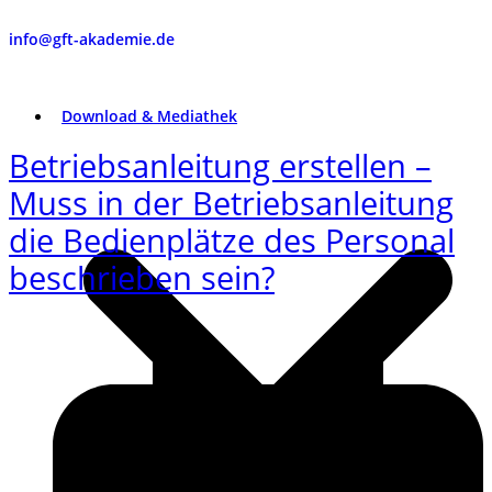
info@gft-akademie.de
Download & Mediathek
Betriebsanleitung erstellen –
Muss in der Betriebsanleitung
die Bedienplätze des Personal
beschrieben sein?