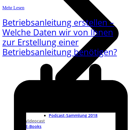
Mehr Lesen
Betriebsanleitung erstellen –
Welche Daten wir von Ihnen
zur Erstellung einer
Betriebsanleitung benötigen?
Podcast-Sammlung 2019
Podcast-Sammlung 2018
Videocast
E-Books