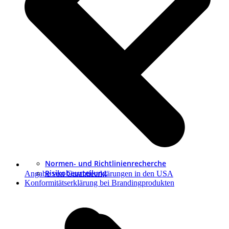
Normen- und Richtlinienrecherche
Risikobeurteilung
Angabe von Garantieerklärungen in den USA
Nächster
Konformitätserklärung bei Brandingprodukten
Beitrag: