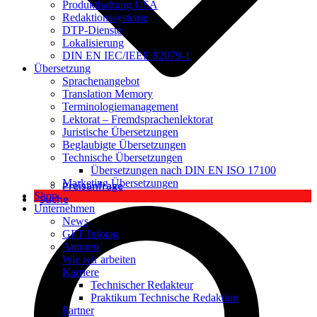
Produkthaftung USA
Redaktionssysteme
DTP-Dienste
Lokalisierung
DIN EN IEC/IEEE 82079-1
Übersetzung
Sprachenangebot
Translation Memory
Terminologiemanagement
Lektorat – Fremdsprachenlektorat
Juristische Übersetzungen
Beglaubigte Übersetzungen
Technische Übersetzungen
Übersetzungen nach DIN EN ISO 17100
Marketing Übersetzungen
Preisanfrage
Shop
Suche
Unternehmen
News
GFT Infotag
Autoren
Wie wir arbeiten
Karriere
Technischer Redakteur
Praktikum Technische Redaktion
Partner