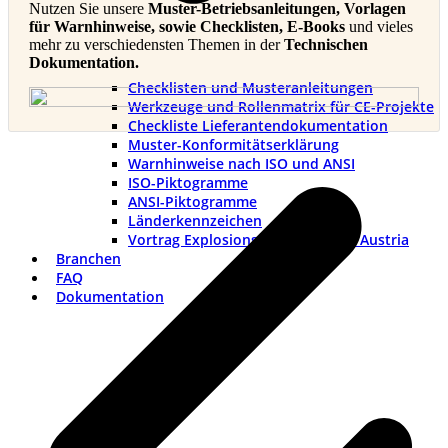
Nutzen Sie unsere
Muster-Betriebsanleitungen, Vorlagen
für Warnhinweise, sowie Checklisten, E-Books
und vieles
mehr zu verschiedensten Themen in der
Technischen
Dokumentation.
Checklisten und Musteranleitungen
Werkzeuge und Rollenmatrix für CE-Projekte
Checkliste Lieferantendokumentation
Muster-Konformitätserklärung
v
Warnhinweise nach ISO und ANSI
B
ISO-Piktogramme
ANSI-Piktogramme
Länderkennzeichen
Vortrag Explosionsschutztag TÜV Austria
Branchen
FAQ
Dokumentation