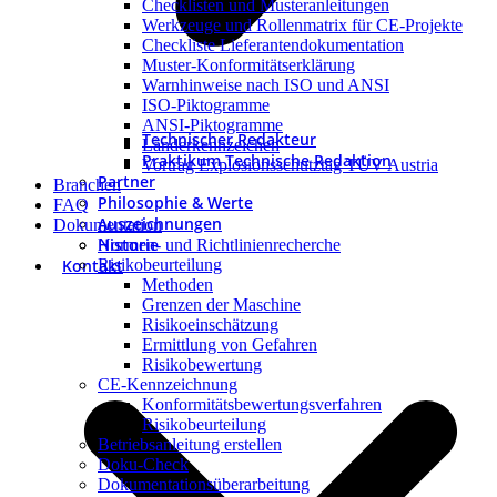
Checklisten und Musteranleitungen
Werkzeuge und Rollenmatrix für CE-Projekte
Checkliste Lieferantendokumentation
Muster-Konformitätserklärung
Warnhinweise nach ISO und ANSI
ISO-Piktogramme
ANSI-Piktogramme
Technischer Redakteur
Länderkennzeichen
Praktikum Technische Redaktion
Vortrag Explosionsschutztag TÜV Austria
Partner
Branchen
Philosophie & Werte
FAQ
Auszeichnungen
Dokumentation
Historie
Normen- und Richtlinienrecherche
Kontakt
Risikobeurteilung
Methoden
Grenzen der Maschine
Risikoeinschätzung
Ermittlung von Gefahren
Risikobewertung
CE-Kennzeichnung
Konformitätsbewertungsverfahren
Risikobeurteilung
Betriebsanleitung erstellen
Doku-Check
Dokumentationsüberarbeitung