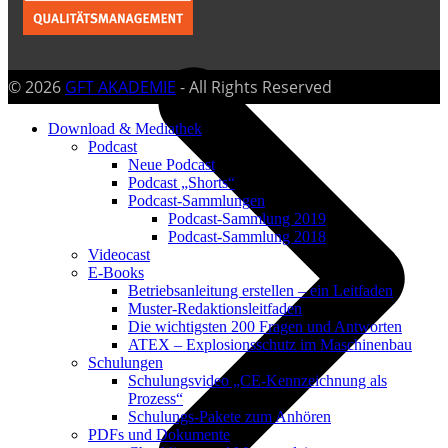
© 2026
GFT AKADEMIE
- All Rights Reserved
Download & Mediathek
Podcast
Neue Podcast
Podcast „Shorts“
Podcast-Sammlungen
Podcast-Sammlung 2019
Podcast-Sammlung 2018
Videocast
E-Books
Betriebsanleitung erstellen – ein Leitfaden
Muster-Redaktionsleitfaden
Die wichtigsten 200 Fragen und Antworten
ATEX – Explosionsschutz im Maschinenbau
Schulungen
Schulungsvideo „CE-Kennzeichnung als
Prozess“
Schulungs-Pakete zum Anhören
PDFs und Dokumente