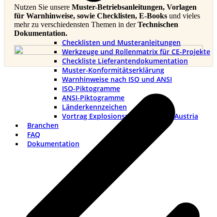
Nutzen Sie unsere
Muster-Betriebsanleitungen, Vorlagen
für Warnhinweise, sowie Checklisten, E-Books
und vieles
mehr zu verschiedensten Themen in der
Technischen
Dokumentation.
Checklisten und Musteranleitungen
Werkzeuge und Rollenmatrix für CE-Projekte
Checkliste Lieferantendokumentation
Muster-Konformitätserklärung
v
Warnhinweise nach ISO und ANSI
B
ISO-Piktogramme
ANSI-Piktogramme
Länderkennzeichen
Vortrag Explosionsschutztag TÜV Austria
Branchen
FAQ
Dokumentation