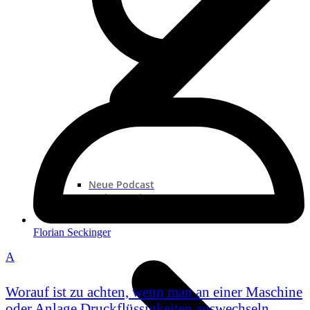
Neue Podcast
Podcast „Shorts“
Podcast-Sammlungen
Florian Seckinger
A
Worauf ist zu achten, wenn man an einer Maschine
oder Anlage Druckflüssigkeiten auswechseln