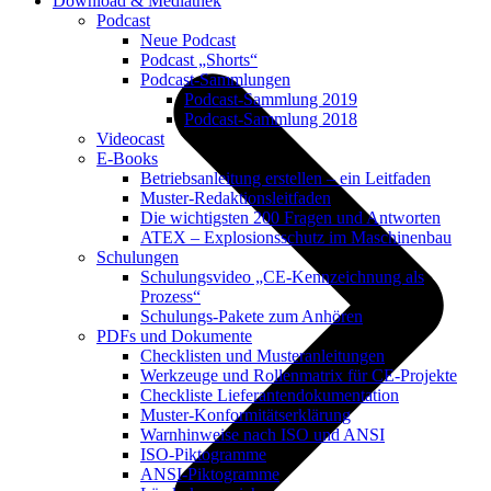
Download & Mediathek
Podcast
Neue Podcast
Podcast „Shorts“
Podcast-Sammlungen
Podcast-Sammlung 2019
Podcast-Sammlung 2018
Videocast
E-Books
Betriebsanleitung erstellen – ein Leitfaden
Muster-Redaktionsleitfaden
Die wichtigsten 200 Fragen und Antworten
ATEX – Explosionsschutz im Maschinenbau
Schulungen
Schulungsvideo „CE-Kennzeichnung als
Prozess“
Schulungs-Pakete zum Anhören
PDFs und Dokumente
Checklisten und Musteranleitungen
Werkzeuge und Rollenmatrix für CE-Projekte
Checkliste Lieferantendokumentation
Muster-Konformitätserklärung
Warnhinweise nach ISO und ANSI
ISO-Piktogramme
ANSI-Piktogramme