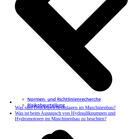
Normen- und Richtlinienrecherche
Risikobeurteilung
Was sind Druckspeicheranlagen im Maschinenbau?
Nächster
Was ist beim Austausch von Hydraulikpumpen und
Beitrag:
Hydromotoren im Maschinenbau zu beachten?