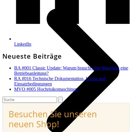
LinkedIn
Neueste Beiträge
BA #001 Classic Update: Warum braucht eine Maschine eine
Betriebsanleitung?
RA #016 Technische Dokumentation, Klima und
Einsatzbedingungen
MVO #005 Hochrisikomaschinen
Search
Besuchen Sie unseren
neuen Shop!