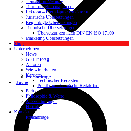
Translation Memory
Terminologiemanagement
Lektorat – Fremdsprachenlektorat
Juristische Übersetzungen
Beglaubigte Übersetzungen
Technische Übersetzungen
Übersetzungen nach DIN EN ISO 17100
Marketing Übersetzungen
Shop
Unternehmen
News
GFT Infotag
Autoren
Wie wir arbeiten
Karriere
Preisanfrage
Technischer Redakteur
Suche
Praktikum Technische Redaktion
Partner
Philosophie & Werte
Auszeichnungen
Historie
Kontakt
Preisanfrage