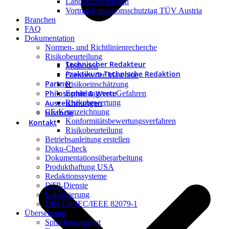
Länderkennzeichen
Vortrag Explosionsschutztag TÜV Austria
Branchen
FAQ
Dokumentation
Normen- und Richtlinienrecherche
Risikobeurteilung
Technischer Redakteur
Methoden
Praktikum Technische Redaktion
Grenzen der Maschine
Partner
Risikoeinschätzung
Philosophie & Werte
Ermittlung von Gefahren
Auszeichnungen
Risikobewertung
CE-Kennzeichnung
Historie
Konformitätsbewertungsverfahren
Kontakt
Risikobeurteilung
Betriebsanleitung erstellen
Doku-Check
Dokumentationsüberarbeitung
Produkthaftung USA
Redaktionssysteme
DTP-Dienste
Lokalisierung
DIN EN IEC/IEEE 82079-1
Übersetzung
Sprachenangebot