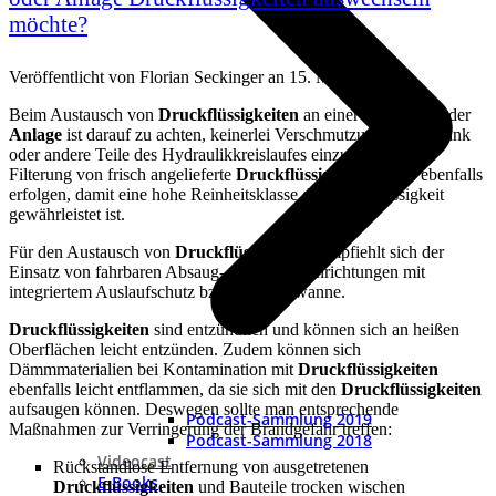
möchte?
Veröffentlicht von
Florian Seckinger
an
15. Mai 2018
Beim Austausch von
Druckflüssigkeiten
an einer
Maschine
oder
Anlage
ist darauf zu achten, keinerlei Verschmutzung in den Tank
oder andere Teile des Hydraulikkreislaufes einzubringen. Die
Filterung von frisch angelieferte
Druckflüssigkeiten
muss ebenfalls
erfolgen, damit eine hohe Reinheitsklasse der Druckflüssigkeit
gewährleistet ist.
Für den Austausch von
Druckflüssigkeiten
empfiehlt sich der
Einsatz von fahrbaren Absaug- und Befülleinrichtungen mit
integriertem Auslaufschutz bzw. Auffangwanne.
Druckflüssigkeiten
sind entzündlich und können sich an heißen
Oberflächen leicht entzünden. Zudem können sich
Dämmmaterialien bei Kontamination mit
Druckflüssigkeiten
ebenfalls leicht entflammen, da sie sich mit den
Druckflüssigkeiten
aufsaugen können. Deswegen sollte man entsprechende
Podcast-Sammlung 2019
Maßnahmen zur Verringerung der Brandgefahr treffen:
Podcast-Sammlung 2018
Videocast
Rückstandlose Entfernung von ausgetretenen
E-Books
Druckflüssigkeiten
und Bauteile trocken wischen