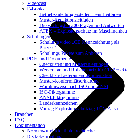
Videocast
E-Books
Betriebsanleitung erstellen – ein Leitfaden
Muster-Redaktionsleitfaden
Die wichtigsten 200 Fragen und Antworten
ATEX – Explosionsschutz im Maschinenbau
Schulungen
Schulungsvideo „CE-Kennzeichnung als
Prozess“
Schulungs-Pakete zum Anhören
PDFs und Dokumente
Checklisten und Musteranleitungen
Werkzeuge und Rollenmatrix für CE-Projekte
Checkliste Lieferantendokumentation
Muster-Konformitätserklärung
Warnhinweise nach ISO und ANSI
ISO-Piktogramme
ANSI-Piktogramme
Länderkennzeichen
Vortrag Explosionsschutztag TÜV Austria
Branchen
FAQ
Dokumentation
Normen- und Richtlinienrecherche
Risikobeurteilung