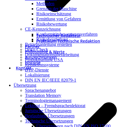
Methoden
Grenzen der Maschine
Risikoeinschätzung
Ermittlung von Gefahren
Risikobewertung
CE-Kennzeichnung
Konformitätsbewertungsverfahren
Technischer Redakteur
Risikobeurteilung
Praktikum Technische Redaktion
Betriebsanleitung erstellen
Partner
Doku-Check
Philosophie & Werte
Dokumentationsüberarbeitung
Auszeichnungen
Produkthaftung USA
Historie
Redaktionssysteme
Kontakt
DTP-Dienste
Lokalisierung
DIN EN IEC/IEEE 82079-1
Übersetzung
Sprachenangebot
Translation Memory
Terminologiemanagement
Lektorat – Fremdsprachenlektorat
Juristische Übersetzungen
Beglaubigte Übersetzungen
Technische Übersetzungen
Übersetzungen nach DIN EN ISO 17100