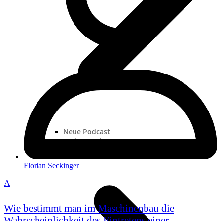
Neue Podcast
Podcast „Shorts“
Podcast-Sammlungen
Florian Seckinger
A
Wie bestimmt man im Maschinenbau die
Wahrscheinlichkeit des Eintretens einer