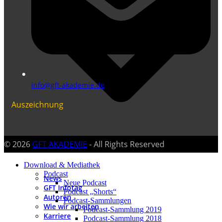
info@gft-akademie.de
Auszeichnung
© 2026
GFT AKADEMIE
- All Rights Reserved
Download & Mediathek
Podcast
News
Neue Podcast
GFT Infotag
Podcast „Shorts“
Autoren
Podcast-Sammlungen
Wie wir arbeiten
Podcast-Sammlung 2019
Karriere
Podcast-Sammlung 2018