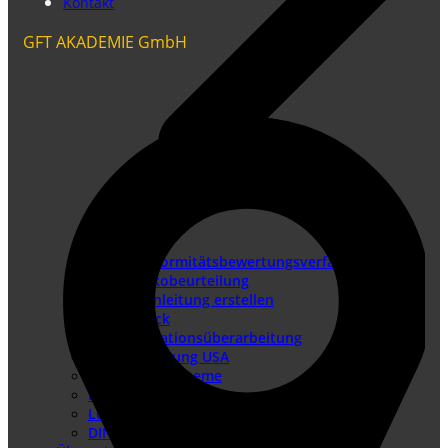
Kontakt
GFT AKADEMIE GmbH
Konformitätsbewertungsverfahren
Risikobeurteilung
Betriebsanleitung erstellen
Doku-Check
Dokumentationsüberarbeitung
Produkthaftung USA
Redaktionssysteme
DTP-Dienste
Lokalisierung
DIN EN IEC/IEEE 82079-1