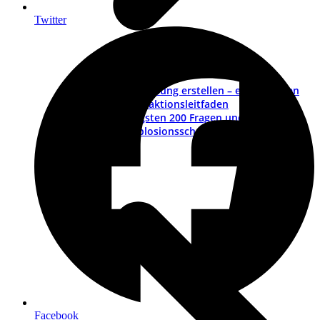
Twitter
Betriebsanleitung erstellen – ein Leitfaden
Muster-Redaktionsleitfaden
Die wichtigsten 200 Fragen und Antworten
ATEX – Explosionsschutz im Maschinenbau
Schulungen
Facebook