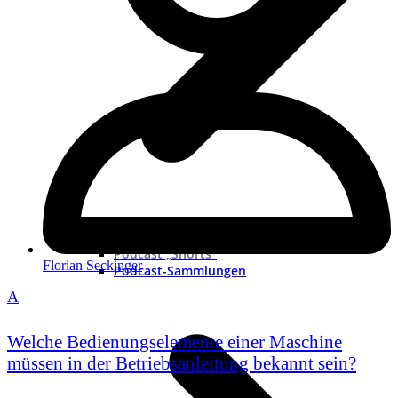
Neue Podcast
Podcast „Shorts“
Florian Seckinger
Podcast-Sammlungen
A
Welche Bedienungselemente einer Maschine
müssen in der Betriebsanleitung bekannt sein?