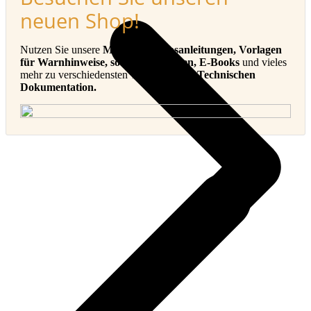
neuen Shop!
Nutzen Sie unsere
Muster-Betriebsanleitungen, Vorlagen
für Warnhinweise, sowie Checklisten, E-Books
und vieles
mehr zu verschiedensten Themen in der
Technischen
Dokumentation.
v
B