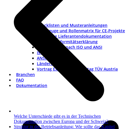
Checklisten und Musteranleitungen
Werkzeuge und Rollenmatrix für CE-Projekte
Checkliste Lieferantendokumentation
Muster-Konformitätserklärung
Warnhinweise nach ISO und ANSI
ISO-Piktogramme
ANSI-Piktogramme
Länderkennzeichen
Vortrag Explosionsschutztag TÜV Austria
Branchen
FAQ
Dokumentation
Welche Unterschiede gibt es in der Technischen
Dokumentation zwischen Europa und der Schweiz?
Nächster
Struktur in der Betriebsanleitung: Wie sollte das Kapitel