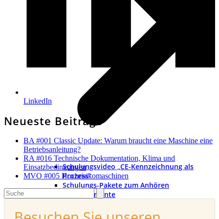
LinkedIn
Neueste Beiträge
BA #001 Classic Update: Warum braucht eine Maschine eine
Betriebsanleitung?
RA #016 Technische Dokumentation, Klima und
Schulungsvideo „CE-Kennzeichnung als
Einsatzbedingungen
Prozess“
MVO #005 Hochrisikomaschinen
Schulungs-Pakete zum Anhören
Search
PDFs und Dokumente
Besuchen Sie unseren