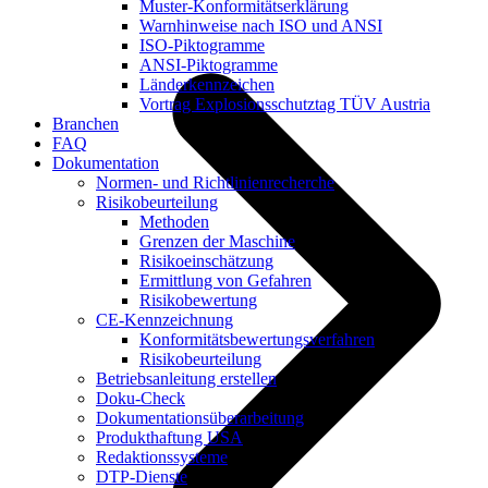
Muster-Konformitätserklärung
Warnhinweise nach ISO und ANSI
ISO-Piktogramme
ANSI-Piktogramme
Länderkennzeichen
Vortrag Explosionsschutztag TÜV Austria
Branchen
FAQ
Dokumentation
Normen- und Richtlinienrecherche
Risikobeurteilung
Methoden
Grenzen der Maschine
Risikoeinschätzung
Ermittlung von Gefahren
Risikobewertung
CE-Kennzeichnung
Konformitätsbewertungsverfahren
Risikobeurteilung
Betriebsanleitung erstellen
Doku-Check
Dokumentationsüberarbeitung
Produkthaftung USA
Redaktionssysteme
DTP-Dienste