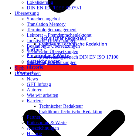
Lokalisierung
DIN EN IEC/IEEE 82079-1
Übersetzung
Sprachenangebot
Translation Memory
Terminologiemanagement
Lektorat – Fremdsprachenlektorat
Technischer Redakteur
Juristische Übersetzungen
Praktikum Technische Redaktion
Beglaubigte Übersetzungen
Partner
Technische Übersetzungen
Philosophie & Werte
Übersetzungen nach DIN EN ISO 17100
Auszeichnungen
Marketing Übersetzungen
Historie
Shop
Kontakt
Unternehmen
News
GFT Infotag
Autoren
Wie wir arbeiten
Karriere
Technischer Redakteur
Praktikum Technische Redaktion
Partner
Philosophie & Werte
Auszeichnungen
Historie