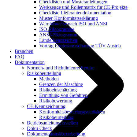
Checklisten und Musteranleitungen
Werkzeuge und Rollenmatrix für CE-Projekte
Checkliste Lieferantendokumentation
Muster-Konformitätserklärung
Warnhinweise nach ISO und ANSI
ISO-Piktogramme
ANSI-Piktogramme
Länderkennzeichen
Vortrag Explosionsschutztag TÜV Austria
Branchen
FAQ
Dokumentation
Normen- und Richtlinienrecherche
Risikobeurteilung
Methoden
Grenzen der Maschine
Risikoeinschätzung
Ermittlung von Gefahren
Risikobewertung
CE-Kennzeichnung
Konformitätsbewertungsverfahren
Risikobeurteilung
Betriebsanleitung erstellen
Doku-Check
Dokumentationsüberarbeitung