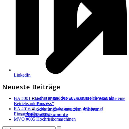
LinkedIn
Neueste Beiträge
Schulungsvideo „CE-Kennzeichnung als
BA #001 Classic Update: Warum braucht eine Maschine eine
Prozess“
Betriebsanleitung?
Schulungs-Pakete zum Anhören
RA #016 Technische Dokumentation, Klima und
Einsatzbedingungen
PDFs und Dokumente
MVO #005 Hochrisikomaschinen
Search