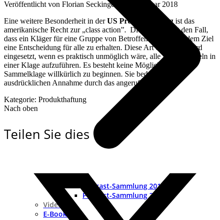
Veröffentlicht von
Florian Seckinger
an
26. Januar 2018
Eine weitere Besonderheit in der
US Produkthaftung
ist das
amerikanische Recht zur „class action”. Dies bezeichnet den Fall,
dass ein Kläger für eine Gruppe von Betroffenen klagt mit dem Ziel
eine Entscheidung für alle zu erhalten. Diese Art der Klage wird
eingesetzt, wenn es praktisch unmöglich wäre, alle Kläger einzeln in
einer Klage aufzuführen. Es besteht keine Möglichkeit eine
Sammelklage willkürlich zu beginnen. Sie bedarf der
ausdrücklichen Annahme durch das angerufene Gericht.
Kategorie: Produkthaftung
Nach oben
Teilen Sie dies
Podcast-Sammlung 2019
Podcast-Sammlung 2018
Videocast
E-Books