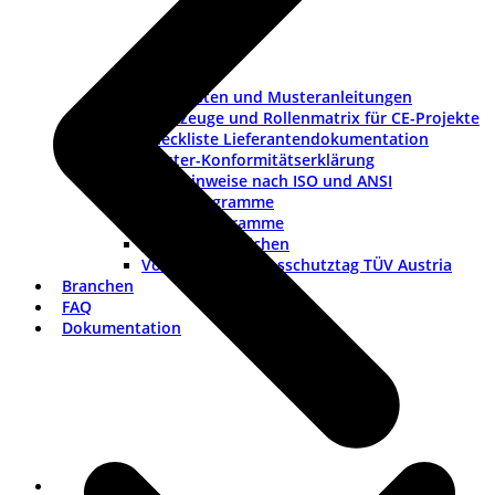
Checklisten und Musteranleitungen
Werkzeuge und Rollenmatrix für CE-Projekte
Checkliste Lieferantendokumentation
Muster-Konformitätserklärung
Warnhinweise nach ISO und ANSI
ISO-Piktogramme
ANSI-Piktogramme
Länderkennzeichen
Vortrag Explosionsschutztag TÜV Austria
Branchen
FAQ
Dokumentation