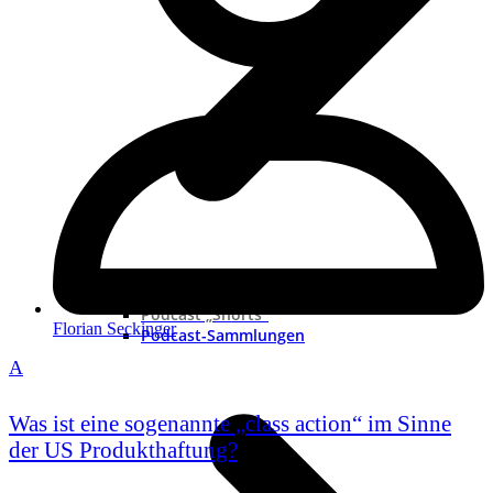
Neue Podcast
Podcast „Shorts“
Florian Seckinger
Podcast-Sammlungen
A
Was ist eine sogenannte „class action“ im Sinne
der US Produkthaftung?