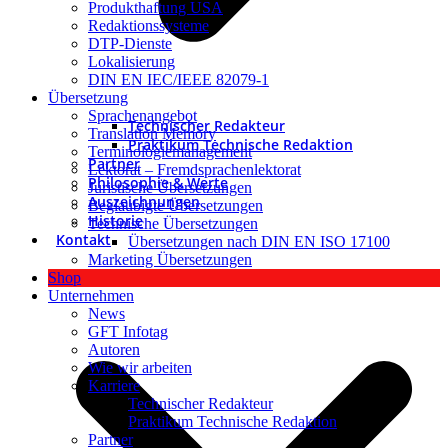
Produkthaftung USA
Redaktionssysteme
DTP-Dienste
Lokalisierung
DIN EN IEC/IEEE 82079-1
Übersetzung
Sprachenangebot
Technischer Redakteur
Translation Memory
Praktikum Technische Redaktion
Terminologiemanagement
Partner
Lektorat – Fremdsprachenlektorat
Philosophie & Werte
Juristische Übersetzungen
Auszeichnungen
Beglaubigte Übersetzungen
Historie
Technische Übersetzungen
Kontakt
Übersetzungen nach DIN EN ISO 17100
Marketing Übersetzungen
Shop
Unternehmen
News
GFT Infotag
Autoren
Wie wir arbeiten
Karriere
Technischer Redakteur
Praktikum Technische Redaktion
Partner