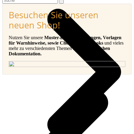
Besuchen Sie unseren
neuen Shop!
Nutzen Sie unsere
Muster-Betriebsanleitungen, Vorlagen
für Warnhinweise, sowie Checklisten, E-Books
und vieles
mehr zu verschiedensten Themen in der
Technischen
Dokumentation.
v
B