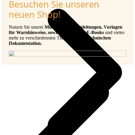
Besuchen Sie unseren
neuen Shop!
Nutzen Sie unsere
Muster-Betriebsanleitungen, Vorlagen
für Warnhinweise, sowie Checklisten, E-Books
und vieles
mehr zu verschiedensten Themen in der
Technischen
Dokumentation.
v
B