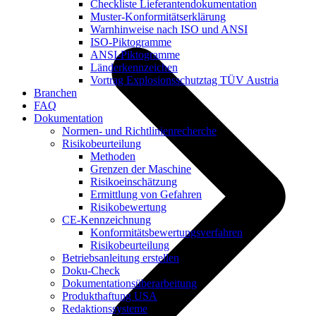
Checkliste Lieferantendokumentation
Muster-Konformitätserklärung
Warnhinweise nach ISO und ANSI
ISO-Piktogramme
ANSI-Piktogramme
Länderkennzeichen
Vortrag Explosionsschutztag TÜV Austria
Branchen
FAQ
Dokumentation
Normen- und Richtlinienrecherche
Risikobeurteilung
Methoden
Grenzen der Maschine
Risikoeinschätzung
Ermittlung von Gefahren
Risikobewertung
CE-Kennzeichnung
Konformitätsbewertungsverfahren
Risikobeurteilung
Betriebsanleitung erstellen
Doku-Check
Dokumentationsüberarbeitung
Produkthaftung USA
Redaktionssysteme