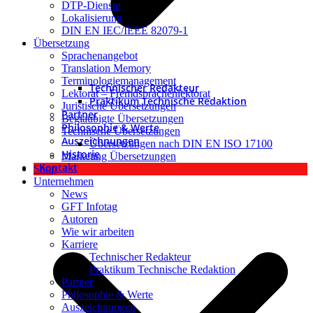
DTP-Dienste
Lokalisierung
DIN EN IEC/IEEE 82079-1
Übersetzung
Sprachenangebot
Translation Memory
Terminologiemanagement
Technischer Redakteur
Lektorat – Fremdsprachenlektorat
Praktikum Technische Redaktion
Juristische Übersetzungen
Partner
Beglaubigte Übersetzungen
Philosophie & Werte
Technische Übersetzungen
Auszeichnungen
Übersetzungen nach DIN EN ISO 17100
Historie
Marketing Übersetzungen
Kontakt
Shop
Unternehmen
News
GFT Infotag
Autoren
Wie wir arbeiten
Karriere
Technischer Redakteur
Praktikum Technische Redaktion
Partner
Philosophie & Werte
Auszeichnungen