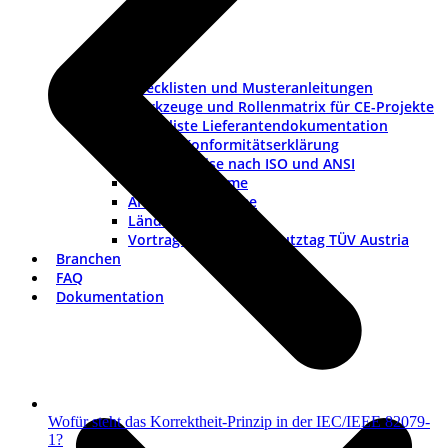
Checklisten und Musteranleitungen
Werkzeuge und Rollenmatrix für CE-Projekte
Checkliste Lieferantendokumentation
Muster-Konformitätserklärung
Warnhinweise nach ISO und ANSI
ISO-Piktogramme
ANSI-Piktogramme
Länderkennzeichen
Vortrag Explosionsschutztag TÜV Austria
Branchen
FAQ
Dokumentation
Wofür steht das Korrektheit-Prinzip in der IEC/IEEE 82079-
1?