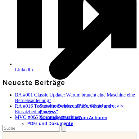
LinkedIn
Neueste Beiträge
BA #001 Classic Update: Warum braucht eine Maschine eine
Betriebsanleitung?
Schulungsvideo „CE-Kennzeichnung als
RA #016 Technische Dokumentation, Klima und
Prozess“
Einsatzbedingungen
Schulungs-Pakete zum Anhören
MVO #005 Hochrisikomaschinen
PDFs und Dokumente
Search