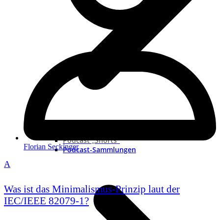
Neue Podcast
Podcast „Shorts“
Florian Seckinger
Podcast-Sammlungen
A
Was ist das Minimalismus-Prinzip laut der
IEC/IEEE 82079-1?