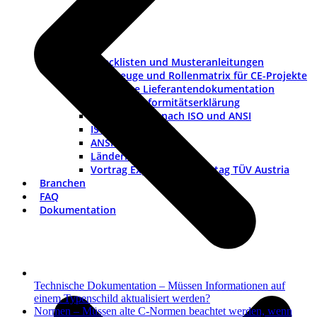
Checklisten und Musteranleitungen
Werkzeuge und Rollenmatrix für CE-Projekte
Checkliste Lieferantendokumentation
Muster-Konformitätserklärung
Warnhinweise nach ISO und ANSI
ISO-Piktogramme
ANSI-Piktogramme
Länderkennzeichen
Vortrag Explosionsschutztag TÜV Austria
Branchen
FAQ
Dokumentation
Technische Dokumentation – Müssen Informationen auf
einem Typenschild aktualisiert werden?
Nächster
Normen – Müssen alte C-Normen beachtet werden, wenn