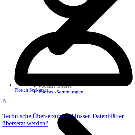
Neue Podcast
Podcast „Shorts“
Florian Seckinger
Podcast-Sammlungen
A
Technische Übersetzung – Müssen Datenblätter
übersetzt werden?