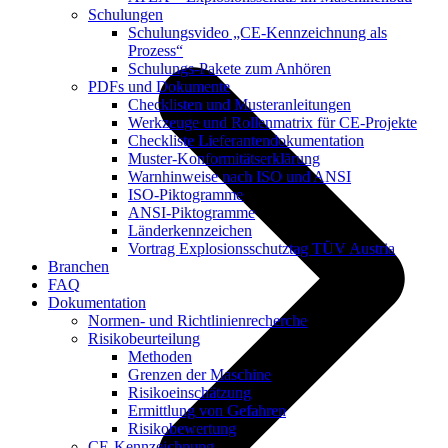
Schulungen
Schulungsvideo „CE-Kennzeichnung als
Prozess“
Schulungs-Pakete zum Anhören
PDFs und Dokumente
Checklisten und Musteranleitungen
Werkzeuge und Rollenmatrix für CE-Projekte
Checkliste Lieferantendokumentation
Muster-Konformitätserklärung
Warnhinweise nach ISO und ANSI
ISO-Piktogramme
ANSI-Piktogramme
Länderkennzeichen
Vortrag Explosionsschutztag TÜV Austria
Branchen
FAQ
Dokumentation
Normen- und Richtlinienrecherche
Risikobeurteilung
Methoden
Grenzen der Maschine
Risikoeinschätzung
Ermittlung von Gefahren
Risikobewertung
CE-Kennzeichnung