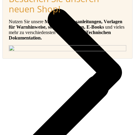
neuen Shop!
Nutzen Sie unsere
Muster-Betriebsanleitungen, Vorlagen
für Warnhinweise, sowie Checklisten, E-Books
und vieles
mehr zu verschiedensten Themen in der
Technischen
Dokumentation.
v
B