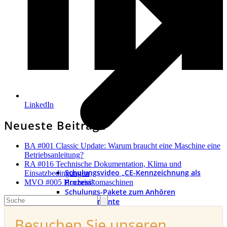
LinkedIn
Neueste Beiträge
BA #001 Classic Update: Warum braucht eine Maschine eine
Betriebsanleitung?
RA #016 Technische Dokumentation, Klima und
Schulungsvideo „CE-Kennzeichnung als
Einsatzbedingungen
Prozess“
MVO #005 Hochrisikomaschinen
Schulungs-Pakete zum Anhören
Search
PDFs und Dokumente
Besuchen Sie unseren