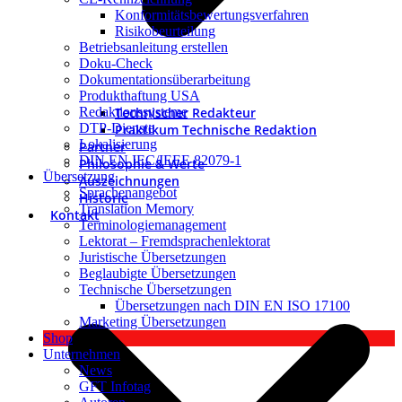
Konformitätsbewertungsverfahren
Risikobeurteilung
Betriebsanleitung erstellen
Doku-Check
Dokumentationsüberarbeitung
Produkthaftung USA
Technischer Redakteur
Redaktionssysteme
DTP-Dienste
Praktikum Technische Redaktion
Lokalisierung
Partner
DIN EN IEC/IEEE 82079-1
Philosophie & Werte
Übersetzung
Auszeichnungen
Sprachenangebot
Historie
Translation Memory
Kontakt
Terminologiemanagement
Lektorat – Fremdsprachenlektorat
Juristische Übersetzungen
Beglaubigte Übersetzungen
Technische Übersetzungen
Übersetzungen nach DIN EN ISO 17100
Marketing Übersetzungen
Shop
Unternehmen
News
GFT Infotag