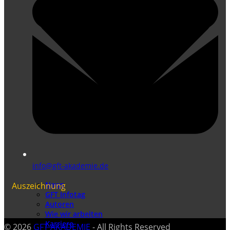
info@gft-akademie.de
News
Auszeichnung
GFT Infotag
Autoren
Wie wir arbeiten
Karriere
© 2026
GFT AKADEMIE
- All Rights Reserved