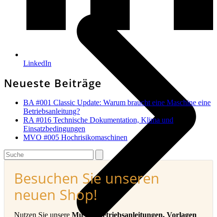
LinkedIn
Neueste Beiträge
BA #001 Classic Update: Warum braucht eine Maschine eine
Betriebsanleitung?
RA #016 Technische Dokumentation, Klima und
Einsatzbedingungen
MVO #005 Hochrisikomaschinen
Search
Besuchen Sie unseren
neuen Shop!
Nutzen Sie unsere
Muster-Betriebsanleitungen, Vorlagen