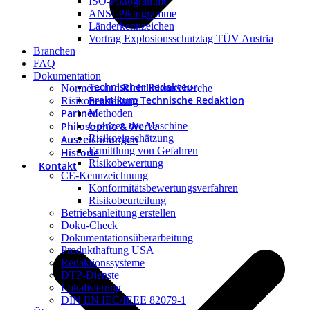
ISO-Piktogramme
ANSI-Piktogramme
Länderkennzeichen
Vortrag Explosionsschutztag TÜV Austria
Branchen
FAQ
Dokumentation
Technischer Redakteur
Normen- und Richtlinienrecherche
Praktikum Technische Redaktion
Risikobeurteilung
Partner
Methoden
Philosophie & Werte
Grenzen der Maschine
Risikoeinschätzung
Auszeichnungen
Ermittlung von Gefahren
Historie
Risikobewertung
Kontakt
CE-Kennzeichnung
Konformitätsbewertungsverfahren
Risikobeurteilung
Betriebsanleitung erstellen
Doku-Check
Dokumentationsüberarbeitung
Produkthaftung USA
Redaktionssysteme
DTP-Dienste
Lokalisierung
DIN EN IEC/IEEE 82079-1