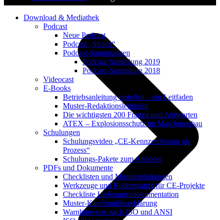
Download & Mediathek
Podcast
Neue Podcast
Podcast „Shorts“
Podcast-Sammlungen
Podcast-Sammlung 2019
Podcast-Sammlung 2018
Videocast
E-Books
Betriebsanleitung erstellen – ein Leitfaden
Muster-Redaktionsleitfaden
Die wichtigsten 200 Fragen und Antworten
ATEX – Explosionsschutz im Maschinenbau
Schulungen
Schulungsvideo „CE-Kennzeichnung als
Prozess“
Schulungs-Pakete zum Anhören
PDFs und Dokumente
Checklisten und Musteranleitungen
Werkzeuge und Rollenmatrix für CE-Projekte
Checkliste Lieferantendokumentation
Muster-Konformitätserklärung
Warnhinweise nach ISO und ANSI