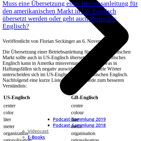
Muss eine Übersetzung einer Betriebsanleitung für
den amerikanischen Markt in US-Englisch
übersetzt werden oder geht auch Britisches
Englisch?
Veröffentlicht von
Florian Seckinger
an
6. November 2017
Die Übersetzung einer Betriebsanleitung für den amerikanischen
Markt sollte auch in US-Englisch übersetzt werden. Britisches
Englisch kann in Amerika missverstanden werden, was in
Haftungsfällen sich negativ auswirken könnte. Viele Wörter
unterscheiden sich im US-Englischen vom Britischen Englisch.
Nachfolgend eine kurze Liste mit Unterschiede zum besseren
Verständnis:
US-Englisch
GB-Englisch
center
centre
color
colour
Podcast-Sammlung 2019
liter
litre
Podcast-Sammlung 2018
meter
metre
Videocast
organization
organisation
E-Books
rationalization
rationalisation