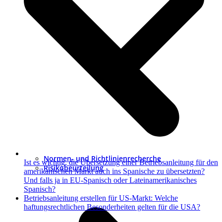
Normen- und Richtlinienrecherche
Ist es wichtig, die Übersetzung einer Betriebsanleitung für den
Risikobeurteilung
amerikanischen Markt auch ins Spanische zu übersetzten?
Und falls ja in EU-Spanisch oder Lateinamerikanisches
Spanisch?
Nächster
Betriebsanleitung erstellen für US-Markt: Welche
Beitrag:
haftungsrechtlichen Besonderheiten gelten für die USA?