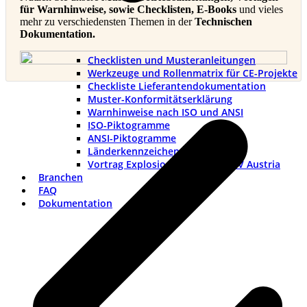
für Warnhinweise, sowie Checklisten, E-Books
und vieles
mehr zu verschiedensten Themen in der
Technischen
Dokumentation.
Checklisten und Musteranleitungen
Werkzeuge und Rollenmatrix für CE-Projekte
Checkliste Lieferantendokumentation
v
Muster-Konformitätserklärung
B
Warnhinweise nach ISO und ANSI
ISO-Piktogramme
ANSI-Piktogramme
Länderkennzeichen
Vortrag Explosionsschutztag TÜV Austria
Branchen
FAQ
Dokumentation