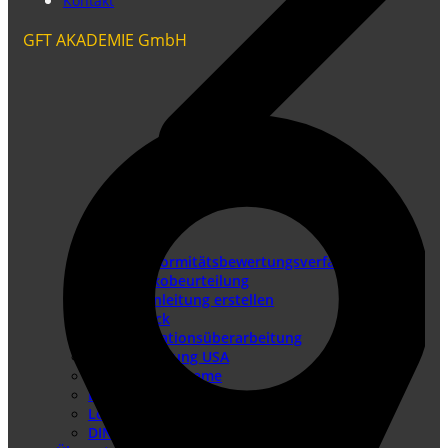
Kontakt
GFT AKADEMIE GmbH
Konformitätsbewertungsverfahren
Risikobeurteilung
Betriebsanleitung erstellen
Doku-Check
Dokumentationsüberarbeitung
Produkthaftung USA
Redaktionssysteme
DTP-Dienste
Lokalisierung
DIN EN IEC/IEEE 82079-1