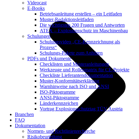
Videocast
E-Books
Betriebsanleitung erstellen – ein Leitfaden
Muster-Redaktionsleitfaden
Die wichtigsten 200 Fragen und Antworten
ATEX – Explosionsschutz im Maschinenbau
Schulungen
Schulungsvideo „CE-Kennzeichnung als
Prozess“
Schulungs-Pakete zum Anhören
PDFs und Dokumente
Checklisten und Musteranleitungen
Werkzeuge und Rollenmatrix für CE-Projekte
Checkliste Lieferantendokumentation
Muster-Konformitätserklärung
Warnhinweise nach ISO und ANSI
ISO-Piktogramme
ANSI-Piktogramme
Länderkennzeichen
Vortrag Explosionsschutztag TÜV Austria
Branchen
FAQ
Dokumentation
Normen- und Richtlinienrecherche
Risikobeurteilung