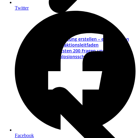
Twitter
Betriebsanleitung erstellen – ein Leitfaden
Muster-Redaktionsleitfaden
Die wichtigsten 200 Fragen und Antworten
ATEX – Explosionsschutz im Maschinenbau
Schulungen
Facebook