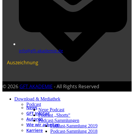
info@gft-akademie.de
Auszeichnung
© 2026
GFT AKADEMIE
- All Rights Reserved
Download & Mediathek
Podcast
News
Neue Podcast
GFT Infotag
Podcast „Shorts“
Autoren
Podcast-Sammlungen
Wie wir arbeiten
Podcast-Sammlung 2019
Karriere
Podcast-Sammlung 2018