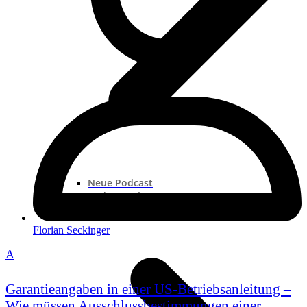
Neue Podcast
Podcast „Shorts“
Podcast-Sammlungen
Florian Seckinger
A
Garantieangaben in einer US-Betriebsanleitung –
Wie müssen Ausschlussbestimmungen einer