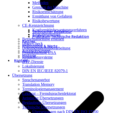
Methoden
Grenzen der Maschine
Risikoeinschätzung
Ermittlung von Gefahren
Risikobewertung
CE-Kennzeichnung
Konformitätsbewertungsverfahren
Technischer Redakteur
Risikobeurteilung
Praktikum Technische Redaktion
Betriebsanleitung erstellen
Partner
Doku-Check
Philosophie & Werte
Dokumentationsüberarbeitung
Auszeichnungen
Produkthaftung USA
Historie
Redaktionssysteme
Kontakt
DTP-Dienste
Lokalisierung
DIN EN IEC/IEEE 82079-1
Übersetzung
Sprachenangebot
Translation Memory
Terminologiemanagement
Lektorat – Fremdsprachenlektorat
Juristische Übersetzungen
Beglaubigte Übersetzungen
Technische Übersetzungen
Übersetzungen nach DIN EN ISO 17100