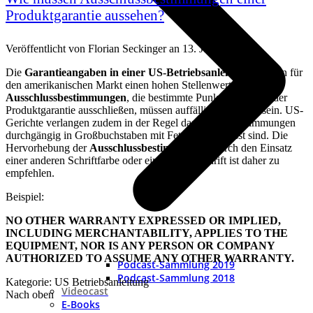
Produktgarantie aussehen?
Veröffentlicht von
Florian Seckinger
an
13. Juni 2018
Die
Garantieangaben in einer US-Betriebsanleitung
nehmen für
den amerikanischen Markt einen hohen Stellenwert ein. Die
Ausschlussbestimmungen
, die bestimmte Punkte innerhalb der
Produktgarantie ausschließen, müssen auffällig dargestellt sein. US-
Gerichte verlangen zudem in der Regel das solche Bestimmungen
durchgängig in Großbuchstaben mit Fettdruck verfasst sind. Die
Hervorhebung der
Ausschlussbestimmungen
durch den Einsatz
einer anderen Schriftfarbe oder einer Kursivschrift ist daher zu
empfehlen.
Beispiel:
NO OTHER WARRANTY EXPRESSED OR IMPLIED,
INCLUDING MERCHANTABILITY, APPLIES TO THE
EQUIPMENT, NOR IS ANY PERSON OR COMPANY
AUTHORIZED TO ASSUME ANY OTHER WARRANTY.
Podcast-Sammlung 2019
Podcast-Sammlung 2018
Kategorie: US Betriebsanleitung
Videocast
Nach oben
E-Books