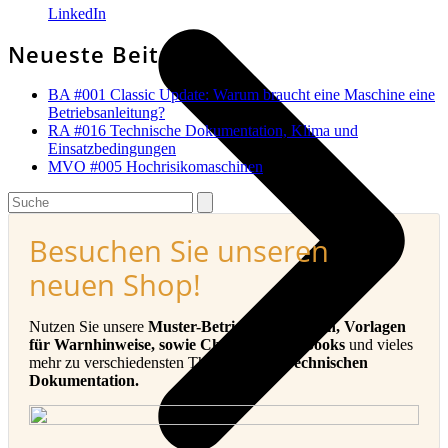
LinkedIn
Neueste Beiträge
BA #001 Classic Update: Warum braucht eine Maschine eine
Betriebsanleitung?
RA #016 Technische Dokumentation, Klima und
Einsatzbedingungen
MVO #005 Hochrisikomaschinen
Search
Besuchen Sie unseren
neuen Shop!
Nutzen Sie unsere
Muster-Betriebsanleitungen, Vorlagen
für Warnhinweise, sowie Checklisten, E-Books
und vieles
mehr zu verschiedensten Themen in der
Technischen
Dokumentation.