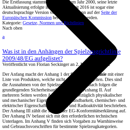
Die Erstfassung stammte schon aus dem Jahr 2000, seine letzte
Aktualisierung erfolgte im Jahr 2014. Seit 2016 ist sogar eine
deutschsprachige Version verfügbar und kann auf der
Seite der
Europäischen Kommission
heruntergeladen werden.
Kategorie:
Gesetze, Normen und Richtlinien
Nach oben
a
Was ist in den Anhängen der Spielzeugrichtlinie
2009/48/EG aufgelistet?
Veröffentlicht von
Florian Seckinger
an
2. November 2021
Der Anfang macht der Anhang 1 der
Spielzeugrichtlinie
mit einer
Liste von Produkten, welche nicht als Spielzeug gelten. Dies sind
die Ausnahmen von der Spielzeugrichtlinie. Danach folgen die
grundlegenden Sicherheitsanforderungen in Anhang II. Auf
mehreren Seiten werden Anforderungen bezüglich physikalischer
und mechanischer Eigenschaften, Entzündbarkeit, chemischer- und
elektrischer Eigenschaften, Hygiene und Radioaktivität beschrieben.
Der Anhang III zählt die Inhalte der EG-Konformitätserklärung auf.
Der Anhang IV befasst sich mit den erforderlichen technischen
Unterlagen. Im Anhang V finden sich Vorgaben zu Warnhinweise
und Gebrauchsvorschriften für bestimmte Spielzeugkategorien.