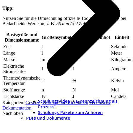
Tipp:
Nutzen Sie für die Umrechnung offizielle Tools und geben Sie bei
Bedarf beide Werte an, z. B.
50 mm (≈ 2 Zoll)
.
Basisgröße und
Größensymbol
Dimensionssymbol
Einheit
Dimensionsname
Zeit
t
T
Sekunde
Länge
l
L
Meter
Masse
m
M
Kilogramm
Elektrische
I
I
Ampere
Stromstärke
Thermodynamische
T
Θ
Kelvin
Temperatur
Stoffmenge
n
N
Mol
Lichtstärke
Iv
J
Candela
Schulungsvideo „CE-Kennzeichnung als
Kategorien:
Gesetze, Normen und Richtlinien
Technische
Prozess“
Dokumentation
Schulungs-Pakete zum Anhören
Nach oben
PDFs und Dokumente