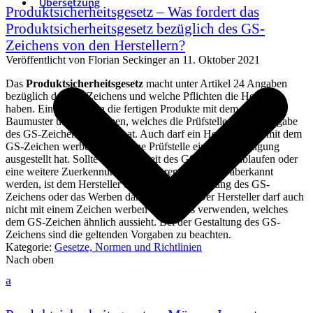
Übersetzung
Produktsicherheitsgesetz – Was fordert das
Produktsicherheitsgesetz bezüglich des GS-
Zeichens von den Herstellern?
Veröffentlicht von
Florian Seckinger
an
11. Oktober 2021
Das
Produktsicherheitsgesetz
macht unter Artikel 24 Angaben
bezüglich des GS-Zeichens und welche Pflichten die Hersteller
haben. Einmal müssen die fertigen Produkte mit dem geprüften
Baumuster übereinstimmen, welches die Prüfstelle für die Vergabe
des GS-Zeichens erhalten hat. Auch darf ein Hersteller nur mit dem
GS-Zeichen werben, wenn eine Prüfstelle eine Bescheinigung
ausgestellt hat. Sollte die Gültigkeit des GS-Zeichen ablaufen oder
eine weitere Zuerkennung mit weiteren Prüfungen aberkannt
werden, ist dem Hersteller die weitere Verwendung des GS-
Zeichens oder das Werben damit untersagt. Der Hersteller darf auch
nicht mit einem Zeichen werben oder eines verwenden, welches
dem GS-Zeichen ähnlich aussieht. Bei der Gestaltung des GS-
Zeichens sind die geltenden Vorgaben zu beachten.
Kategorie:
Gesetze, Normen und Richtlinien
Nach oben
a