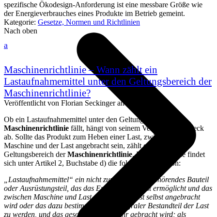
spezifische Ökodesign-Anforderung ist eine messbare Größe wie
der Energieverbrauches eines Produkte im Betrieb gemeint.
Kategorie:
Gesetze, Normen und Richtlinien
Nach oben
a
Maschinenrichtlinie – Wann zählt ein
Lastaufnahmemittel unter den Geltungsbereich der
Maschinenrichtlinie?
Veröffentlicht von
Florian Seckinger
an
30. Juli 2021
Ob ein Lastaufnahmemittel unter den Geltungsbereich der
Maschinenrichtlinie
fällt, hängt von seinem Verwendungszweck
ab. Sollte das Produkt zum Heben einer Last, zwischen einer
Maschine und der Last angebracht sein, zählt es zu dem
Geltungsbereich der
Maschinenrichtlinie
. In der Richtlinie findet
sich unter Artikel 2, Buchstabe d) die folgende Definition:
„Lastaufnahmemittel“ ein nicht zum Hebezeug gehörendes Bauteil
oder Ausrüstungsteil, das das Ergreifen der Last ermöglicht und das
zwischen Maschine und Last oder an der Last selbst angebracht
wird oder das dazu bestimmt ist, ein integraler Bestandteil der Last
zu werden, und das gesondert in Verkehr gebracht wird; als