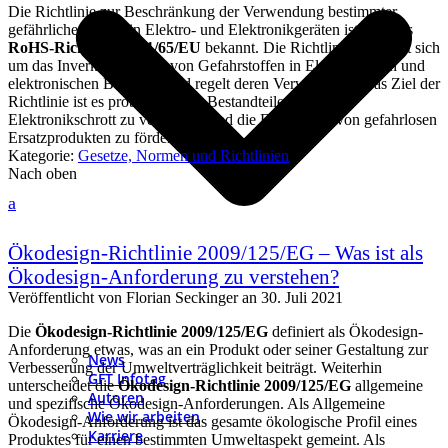
Die Richtlinie zur Beschränkung der Verwendung bestimmter
gefährlicher Stoffe in Elektro- und Elektronikgeräten ist auch als
RoHS-Richtlinie
2011/65/EU
bekannt. Die Richtlinie kümmert sich
um das Inverkehrbringen von Gefahrstoffen in Elektrogeräten und
elektronischen Bauteilen und regelt deren Verwendung. Das Ziel der
Richtlinie ist es problematische Bestandteile aus dem
Elektronikschrott zu verbannen und die Einführung von gefahrlosen
Ersatzprodukten zu fördern.
Kategorie:
Gesetze, Normen und Richtlinien
Nach oben
a
Ökodesign-Richtlinie 2009/125/EG – Was ist als
Ökodesign-Anforderung zu verstehen?
Veröffentlicht von
Florian Seckinger
an
30. Juli 2021
Die
Ökodesign-Richtlinie 2009/125/EG
definiert als Ökodesign-
Anforderung etwas, was an ein Produkt oder seiner Gestaltung zur
News
Verbesserung der Umweltverträglichkeit beiträgt. Weiterhin
GFT Infotag
unterscheidet die
Ökodesign-Richtlinie 2009/125/EG
allgemeine
Autoren
und spezifische Ökodesign-Anforderungen. Als Allgemeine
Wie wir arbeiten
Ökodesign-Anforderung ist das gesamte ökologische Profil eines
Karriere
Produktes für einen bestimmten Umweltaspekt gemeint. Als