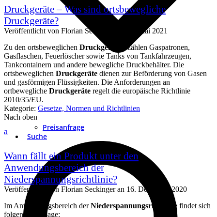
Druckgeräte – Was sind ortsbewegliche
Druckgeräte?
Veröffentlicht von
Florian Seckinger
an
17. Mai 2021
Zu den ortsbeweglichen
Druckgeräten
zählen Gaspatronen,
Gasflaschen, Feuerlöscher sowie Tanks von Tankfahrzeugen,
Tankcontainern und andere bewegliche Druckbehälter. Die
ortsbeweglichen
Druckgeräte
dienen zur Beförderung von Gasen
und gasförmigen Flüssigkeiten. Die Anforderungen an
ortbewegliche
Druckgeräte
regelt die europäische Richtlinie
2010/35/EU.
Kategorie:
Gesetze, Normen und Richtlinien
Nach oben
Preisanfrage
a
Suche
Wann fällt ein Produkt unter den
Anwendungsbereich der
Niederspannungsrichtlinie?
Veröffentlicht von
Florian Seckinger
an
16. Dezember 2020
Im Anwendungsbereich der
Niederspannungsrichtlinie
findet sich
folgende Aussage: