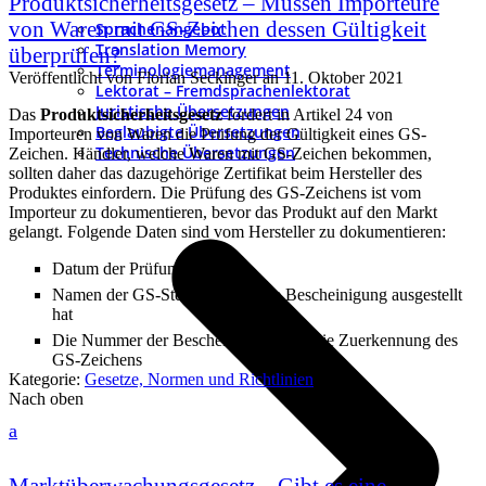
Produktsicherheitsgesetz – Müssen Importeure
von Waren mit GS-Zeichen dessen Gültigkeit
Sprachenangebot
Translation Memory
überprüfen?
Terminologiemanagement
Veröffentlicht von
Florian Seckinger
an
11. Oktober 2021
Lektorat – Fremdsprachenlektorat
Juristische Übersetzungen
Das
Produktsicherheitsgesetz
fordert in Artikel 24 von
Beglaubigte Übersetzungen
Importeuren von Waren die Prüfung der Gültigkeit eines GS-
Technische Übersetzungen
Zeichen. Händler, welche Waren mit GS-Zeichen bekommen,
sollten daher das dazugehörige Zertifikat beim Hersteller des
Produktes einfordern. Die Prüfung des GS-Zeichens ist vom
Importeur zu dokumentieren, bevor das Produkt auf den Markt
gelangt. Folgende Daten sind vom Hersteller zu dokumentieren:
Datum der Prüfung
Namen der GS-Stelle, welche die Bescheinigung ausgestellt
hat
Die Nummer der Bescheinigung über die Zuerkennung des
GS-Zeichens
Kategorie:
Gesetze, Normen und Richtlinien
Nach oben
a
Marktüberwachungsgesetz – Gibt es eine