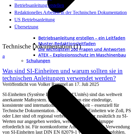
Betriebsanleitung erstellen
Redaktionelles Arbeiten in der Technischen Dokumentation
US Betriebsanleitung
Übersetzung
Betriebsanleitung erstellen – ein Leitfaden
Muster-Redaktionsleitfaden
Technische Dokumentation
(1)
Die wichtigsten 200 Fragen und Antworten
ATEX – Explosionsschutz im Maschinenbau
a
Schulungen
Was sind SI-Einheiten und warum sollten sie in
technischen Anleitungen verwendet werden?
Veröffentlicht von
Volker Rummel
an
17. Juli 2025
SI-Einheiten (Système International d’Unités) sind das weltweit
anerkannte Maßsystem. Sie gewährleisten eine eindeutige,
konsistente und internationale Verständlichkeit – essenziell für
Technische Dokumentation. Nicht-kohärente Einheiten wie Zoll, PS
oder Liter sind oft regional verbreitet, sollten aber zusätzlich zu SI-
Werten nur angegeben werden, wenn es für die Zielgruppe
erforderlich ist. Für normkonforme Anleitungen ist die Verwendung
von SI-Einheiten laut DIN EN 82079-1 verpflichtend empfohlen.