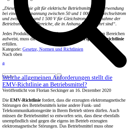
„
Diese Richtlinie gilt für elektrische Betriebsmittel zur Verwen­dung
bei einer Nennspannung zwischen 50 und 1 000 V für Wechselstrom
und zwischen 75 und 1 500 V für Gleichstrom mit Ausnahme der
Betriebsmittel und Bereiche, die in Anhang II aufgeführt sind“.
Jedes Produkt, welches eine Nennspannung unter diesen Bereichen
aufweist, muss die Anforderungen der
Niederspannungsrichtlinie
erfüllen.
Kategorie:
Gesetze, Normen und Richtlinien
Nach oben
a
Open
Close
Search
Welche allgemeinen Anforderungen stellt die
mobile
mobile
EMV-Richtlinie an Betriebsmittel?
menu
menu
Veröffentlicht von
Florian Seckinger
an
16. Dezember 2020
Die
EMV-Richtlinie
fordert, dass die erzeugten elektromagnetische
Störungen des Betriebsmittels keine andere Funk- und
Telekommunikationsgeräte in Ihrem Betrieb stören dürfen. Auch
müssen die Betriebsmittel so entworfen sein, dass diese ebenfalls
unempfindlich sind gegen die eigens im Betrieb erzeugten
elektromagnetische Störungen. Das Betriebsmittel muss ohne