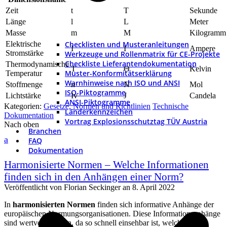
Zeit
t
T
Sekunde
Länge
l
L
Meter
Masse
m
M
Kilogramm
Elektrische
Checklisten und Musteranleitungen
I
I
Ampere
Stromstärke
Werkzeuge und Rollenmatrix für CE-Projekte
Checkliste Lieferantendokumentation
Thermodynamische
T
Θ
Kelvin
Muster-Konformitätserklärung
Temperatur
Warnhinweise nach ISO und ANSI
Stoffmenge
n
N
Mol
ISO-Piktogramme
Lichtstärke
Iv
J
Candela
ANSI-Piktogramme
Kategorien:
Gesetze, Normen und Richtlinien
Technische
Länderkennzeichen
Dokumentation
Vortrag Explosionsschutztag TÜV Austria
Nach oben
Branchen
a
FAQ
Dokumentation
Harmonisierte Normen – Welche Informationen
finden sich in den Anhängen einer Norm?
Veröffentlicht von
Florian Seckinger
an
8. April 2022
In
harmonisierten Normen
finden sich informative Anhänge der
europäischen Normungsorganisationen. Diese Informationsanhänge
sind wertvolle Hilfen, da so schnell einsehbar ist, welche