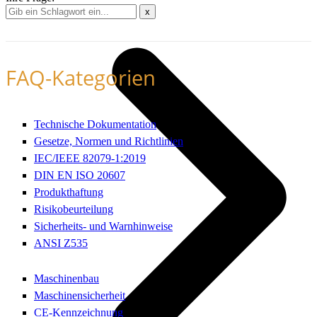
x
FAQ-Kategorien
Technische Dokumentation
Gesetze, Normen und Richtlinien
IEC/IEEE 82079-1:2019
DIN EN ISO 20607
Produkthaftung
Risikobeurteilung
Sicherheits- und Warnhinweise
ANSI Z535
Maschinenbau
Maschinensicherheit
CE-Kennzeichnung