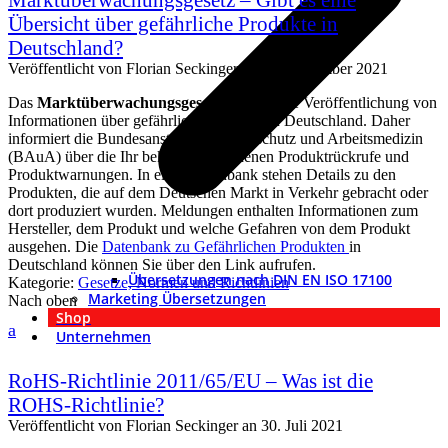
Übersicht über gefährliche Produkte in
Deutschland?
Veröffentlicht von
Florian Seckinger
an
20. September 2021
Das
Marktüberwachungsgesetz
verlangt die Veröffentlichung von
Informationen über gefährliche Produkte in Deutschland. Daher
informiert die Bundesanstalt für Arbeitsschutz und Arbeitsmedizin
(BAuA) über die Ihr bekannt gewordenen Produktrückrufe und
Produktwarnungen. In einer Datenbank stehen Details zu den
Produkten, die auf dem Deutschen Markt in Verkehr gebracht oder
dort produziert wurden. Meldungen enthalten Informationen zum
Hersteller, dem Produkt und welche Gefahren von dem Produkt
ausgehen. Die
Datenbank zu Gefährlichen Produkten
in
Deutschland können Sie über den Link aufrufen.
Übersetzungen nach DIN EN ISO 17100
Kategorie:
Gesetze, Normen und Richtlinien
Marketing Übersetzungen
Nach oben
Shop
a
Unternehmen
RoHS-Richtlinie 2011/65/EU – Was ist die
ROHS-Richtlinie?
Veröffentlicht von
Florian Seckinger
an
30. Juli 2021