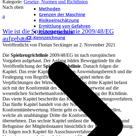
Kategorie:
Gesetze, Normen und Richtlinien
Nach oben
Methoden
Grenzen der Maschine
a
Risikoeinschätzung
Ermittlung von Gefahren
Wie ist die Spielzeugrichtlinie 2009/48/EG
Risikobewertung
CE-Kennzeichnung
aufgebaut?
Veröffentlicht von
Florian Seckinger
an
2. November 2021
Die
Spielzeugrichtlinie
2009/48/EG ist nach europäischen
Vorgaben aufgebaut. Der Anfang bilden Beweggründe für die
Veröffentlichung der
Spielzeugrichtlinie
. Danach folgen die
Kapitel. Das erste Kapitel umfasst den Anwendungsbereich und die
Festlegung von Begriffen. Im zweiten Kapitel stehen die
Verpflichtungen der Wirtschaftsakteure. Das dritte Kapitel befasst
sich mit der Konformität des Spielzeugs und verweist auf die
wesentlichen Sicherheitsanforderungen im Anhang der Richtlinie.
Das vierte Kapitel beschreibt das Konformitätsbewertungsverfahren.
Das fünfte Kapitel handelt von der Notifizierung in der
Konformitätsbewertung. Hierin geht es um notifizierte Stellen,
welche als unabhängige Dritte die Konformitätsbewertung
übernehmen. Das sechste Kapitel umfasst die Verpflichtungen und
Befugnisse der Mitgliedsstaaten hinsichtlich der Marktüberwachung.
Es folgen noch Kapitel für Ausschussverfahren, besondere