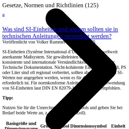
Gesetze, Normen und Richtlinien
(125)
a
Was sind SI-Einheiten und warum sollten sie in
technischen Anleitungen verwendet werden?
Veröffentlicht von
Volker Rummel
an
17. Juli 2025
SI-Einheiten (Système International d’Unités) sind das weltweit
anerkannte Maßsystem. Sie gewährleisten eine eindeutige,
konsistente und internationale Verständlichkeit – essenziell für
Technische Dokumentation. Nicht-kohärente Einheiten wie Zoll, PS
oder Liter sind oft regional verbreitet, sollten aber zusätzlich zu SI-
Werten nur angegeben werden, wenn es für die Zielgruppe
erforderlich ist. Für normkonforme Anleitungen ist die Verwendung
von SI-Einheiten laut DIN EN 82079-1 verpflichtend empfohlen.
Tipp:
Nutzen Sie für die Umrechnung offizielle Tools und geben Sie bei
Bedarf beide Werte an, z. B.
50 mm (≈ 2 Zoll)
.
Basisgröße und
Größensymbol
Dimensionssymbol
Einheit
Dimensionsname