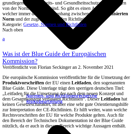
grundlegenden Sicherheits- und Gesundheitsschutzanforderungen
von der Norm abgedeckt sind. So gibt es einen Anhang ZA,
welcher immer den Zusammenhang zwischen der
harmonisierten
Norm
und der zugrundeliegenden Richtlinie abdeckt.
Kategorie:
Gesetze, Normen und Richtlinien
Nach oben
a
Was ist der Blue Guide der Europäischen
Kommission?
Veröffentlicht von
Florian Seckinger
an
2. November 2021
Die europäische Kommission veröffentlichte für die Umsetzung der
Produktvorschriften
der EU einen
Leitfaden
, den sogenannten
Blue Guide. Diese Unterlage trägt den sperrigen deutschen Titel:
„Leitfaden für die Umsetzung der nach dem neuen Konzept und
Normen- und Richtlinienrecherche
dem Gesamtkonzept verfassten Richtlinien“. Dieser
Leitfaden
hat
Risikobeurteilung
keinen Gesetzescharakter, ist aber eine sehr gute Orientierungshilfe
zur Interpretation der CE-Richtlinien. Er hilft weiter, wann welche
Rechtsvorschriften der EU für welche Produkte gelten. Auch für
den Bereich der Technischen Dokumentation ist der Blue Guide
nützlich, da er auch in diesem Bereich wichtige Aussagen enthält.