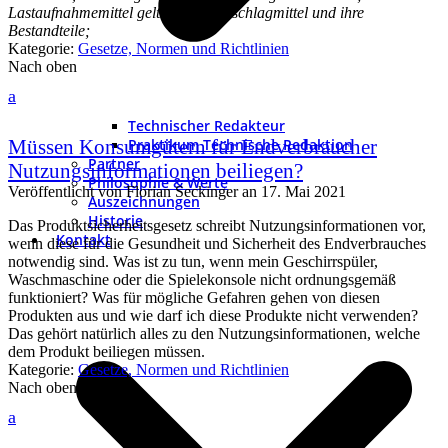
Lastaufnahmemittel gelten auch Anschlagmittel und ihre
Bestandteile;
Kategorie:
Gesetze, Normen und Richtlinien
Nach oben
a
Technischer Redakteur
Müssen Konsumgütern für Endverbraucher
Praktikum Technische Redaktion
Partner
Nutzungsinformationen beiliegen?
Philosophie & Werte
Veröffentlicht von
Florian Seckinger
an
17. Mai 2021
Auszeichnungen
Historie
Das Produktsicherheitsgesetz schreibt Nutzungsinformationen vor,
Kontakt
wenn diese für die Gesundheit und Sicherheit des Endverbrauches
notwendig sind. Was ist zu tun, wenn mein Geschirrspüler,
Waschmaschine oder die Spielekonsole nicht ordnungsgemäß
funktioniert? Was für mögliche Gefahren gehen von diesen
Produkten aus und wie darf ich diese Produkte nicht verwenden?
Das gehört natürlich alles zu den Nutzungsinformationen, welche
dem Produkt beiliegen müssen.
Kategorie:
Gesetze, Normen und Richtlinien
Nach oben
a