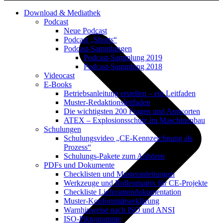
Download & Mediathek
Podcast
Neue Podcast
Podcast „Shorts“
Podcast-Sammlungen
Podcast-Sammlung 2019
Podcast-Sammlung 2018
Videocast
E-Books
Betriebsanleitung erstellen – ein Leitfaden
Muster-Redaktionsleitfaden
Die wichtigsten 200 Fragen und Antworten
ATEX – Explosionsschutz im Maschinenbau
Schulungen
Schulungsvideo „CE-Kennzeichnung als
Prozess“
Schulungs-Pakete zum Anhören
PDFs und Dokumente
Checklisten und Musteranleitungen
Werkzeuge und Rollenmatrix für CE-Projekte
Checkliste Lieferantendokumentation
Muster-Konformitätserklärung
Warnhinweise nach ISO und ANSI
ISO-Piktogramme