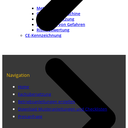
Methoden
Grenzen der Maschine
Risikoeinschätzung
Ermittlung von Gefahren
Risikobewertung
CE-Kennzeichnung
Navigation
Home
Fachübersetzung
Betriebsanleitungen erstellen
Download Musteranleitungen und Checklisten
Preisanfrage