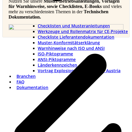
Nutzen Sie unsere
Muster-Betriebsanleitungen, Vorlagen
für Warnhinweise, sowie Checklisten, E-Books
und vieles
mehr zu verschiedensten Themen in der
Technischen
Dokumentation.
Checklisten und Musteranleitungen
Werkzeuge und Rollenmatrix für CE-Projekte
Checkliste Lieferantendokumentation
Muster-Konformitätserklärung
v
Warnhinweise nach ISO und ANSI
B
ISO-Piktogramme
ANSI-Piktogramme
Länderkennzeichen
Vortrag Explosionsschutztag TÜV Austria
Branchen
FAQ
Dokumentation