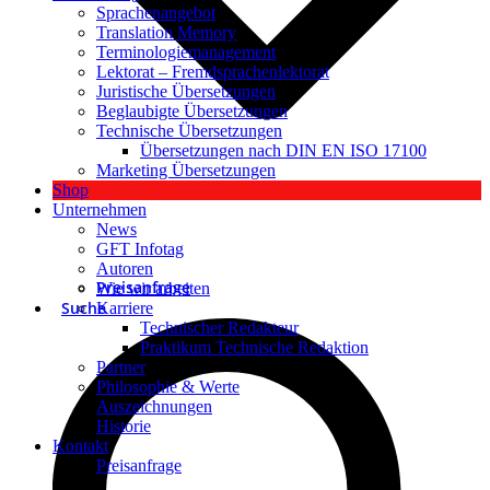
Sprachenangebot
Translation Memory
Terminologiemanagement
Lektorat – Fremdsprachenlektorat
Juristische Übersetzungen
Beglaubigte Übersetzungen
Technische Übersetzungen
Übersetzungen nach DIN EN ISO 17100
Marketing Übersetzungen
Shop
Unternehmen
News
GFT Infotag
Autoren
Preisanfrage
Wie wir arbeiten
Suche
Karriere
Technischer Redakteur
Praktikum Technische Redaktion
Partner
Philosophie & Werte
Auszeichnungen
Historie
Kontakt
Preisanfrage