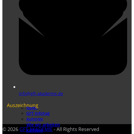
info@gft-akademie.de
Auszeichnung
News
GFT Infotag
Autoren
Wie wir arbeiten
© 2026
GFT AKADEMIE
- All Rights Reserved
Karriere