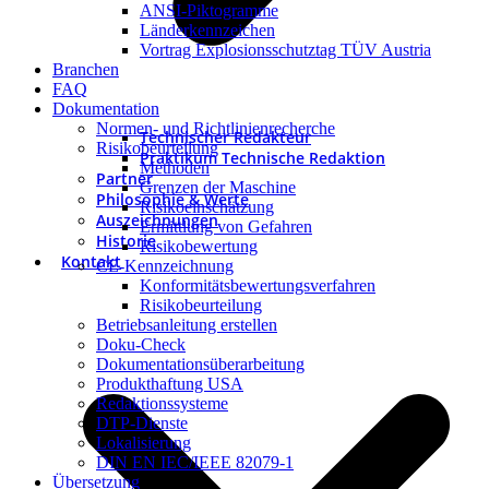
ANSI-Piktogramme
Länderkennzeichen
Vortrag Explosionsschutztag TÜV Austria
Branchen
FAQ
Dokumentation
Normen- und Richtlinienrecherche
Technischer Redakteur
Risikobeurteilung
Praktikum Technische Redaktion
Methoden
Partner
Grenzen der Maschine
Philosophie & Werte
Risikoeinschätzung
Auszeichnungen
Ermittlung von Gefahren
Historie
Risikobewertung
Kontakt
CE-Kennzeichnung
Konformitätsbewertungsverfahren
Risikobeurteilung
Betriebsanleitung erstellen
Doku-Check
Dokumentationsüberarbeitung
Produkthaftung USA
Redaktionssysteme
DTP-Dienste
Lokalisierung
DIN EN IEC/IEEE 82079-1
Übersetzung