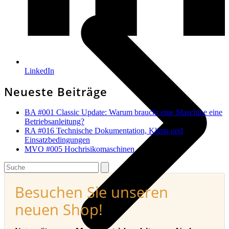
LinkedIn
Neueste Beiträge
BA #001 Classic Update: Warum braucht eine Maschine eine
Betriebsanleitung?
RA #016 Technische Dokumentation, Klima und
Einsatzbedingungen
MVO #005 Hochrisikomaschinen
Search
Besuchen Sie unseren
neuen Shop!