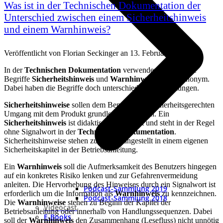
Was ist in der Technischen Dokumentation der
Unterschied zwischen einem Sicherheitshinweis
und einem Warnhinweis?
Veröffentlicht von
Florian Seckinger
an
13. Februar 2018
In der
Technischen Dokumentation
verwenden Autoren die
Begriffe
Sicherheitshinweis
und
Warnhinweis
häufig synonym.
Dabei haben die Begriffe doch unterschiedliche Bedeutungen.
Sicherheitshinweise
sollen dem Benutzer den sicherheitsgerechten
Umgang mit dem Produkt grundlegend erklären. Ein
Sicherheitshinweis
ist didaktisch aufbereitet und steht in der Regel
ohne Signalwort in der
Technischen Dokumentation
.
Sicherheitshinweise stehen zudem vorangestellt in einem eigenen
Sicherheitskapitel in der Betriebsanleitung.
Ein
Warnhinweis
soll die Aufmerksamkeit des Benutzers hingegen
auf ein konkretes Risiko lenken und zur Gefahrenvermeidung
anleiten. Die Hervorhebung des Hinweises durch ein Signalwort ist
Podcast-Sammlung 2019
erforderlich um die Information als
Warnhinweis
zu kennzeichnen.
Podcast-Sammlung 2018
Die
Warnhinweise
stehen zu Beginn der Kapitel der
Videocast
Betriebsanleitung oder innerhalb von Handlungssequenzen. Dabei
E-Books
soll der
Warnhinweis
den Zusammenhang (Lesefluss) nicht unnötig