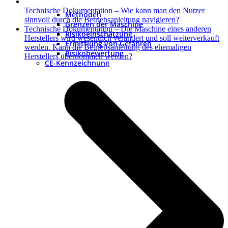
Technische Dokumentation – Wie kann man den Nutzer
Methoden
sinnvoll durch die Betriebsanleitung navigieren?
Grenzen der Maschine
Nächster
Technische Dokumentation – Die Maschine eines anderen
Risikoeinschätzung
Beitrag:
Herstellers wird wesentlich verändert und soll weiterverkauft
Ermittlung von Gefahren
werden. Kann die Betriebsanleitung des ehemaligen
Risikobewertung
Herstellers übernommen werden?
CE-Kennzeichnung