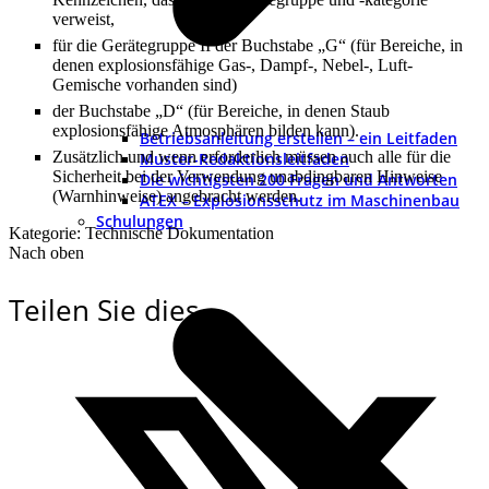
verweist,
für die Gerätegruppe II der Buchstabe „G“ (für Bereiche, in
denen explosionsfähige Gas-, Dampf-, Nebel-, Luft-
Gemische vorhanden sind)
der Buchstabe „D“ (für Bereiche, in denen Staub
explosionsfähige Atmosphären bilden kann).
Betriebsanleitung erstellen – ein Leitfaden
Zusätzlich und wenn erforderlich müssen auch alle für die
Muster-Redaktionsleitfaden
Sicherheit bei der Verwendung unabdingbaren Hinweise
Die wichtigsten 200 Fragen und Antworten
(Warnhinweise) angebracht werden.
ATEX – Explosionsschutz im Maschinenbau
Schulungen
Kategorie: Technische Dokumentation
Nach oben
Teilen Sie dies