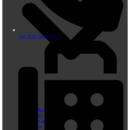
+49-7836-9567-123
News
GFT Infotag
Autoren
Wie wir arbeiten
Karriere