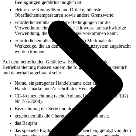
Bedingungen gefahrlos möglich ist;
elektrische Kenngrößen und Drücke, höchste
Oberflächentemperaturen sowie andere Grenzwerte;
erforderlichenfalls besondere Bedingungen für die
Verwendung, einschließlich der Hinweise auf sachwidrige
Verwendung, die erfahrungsgemäß vorkommen kann;
erforderlichenfalls die grundlegenden Merkmale der
Werkzeuge, die an dem Gerät oder Schutzsystem angebracht
werden können.
Auf dem betreffenden Gerät bzw. Schutzsystem und der
Betriebsanleitung müssen zudem die folgenden Angaben deutlich
und dauerhaft angebracht sein:
Name, eingetragener Handelsname oder eingetragene
Handelsmarke und Anschrift des Herstellers,
CE-Kennzeichnung (siehe Anhang II der Verordnung (EG)
Nr. 765/2008),
Bezeichnung der Serie und des Typs,
gegebenenfalls die Chargen- oder Seriennummer,
das Baujahr
das spezielle Explosionsschutzkennzeichen, gefolgt von dem
Kennzeichen, das auf die Gerätegruppe und -kategorie