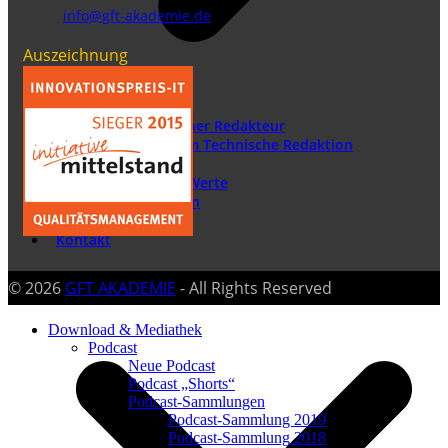
info@gft-akademie.de
Auszeichnung
Technischer Redakteur
Praktikum Technische Redaktion
Partner
Philosophie & Werte
Auszeichnungen
Historie
Kontakt
© 2026
GFT AKADEMIE
- All Rights Reserved
Download & Mediathek
Podcast
Neue Podcast
Podcast „Shorts“
Podcast-Sammlungen
Podcast-Sammlung 2019
Podcast-Sammlung 2018