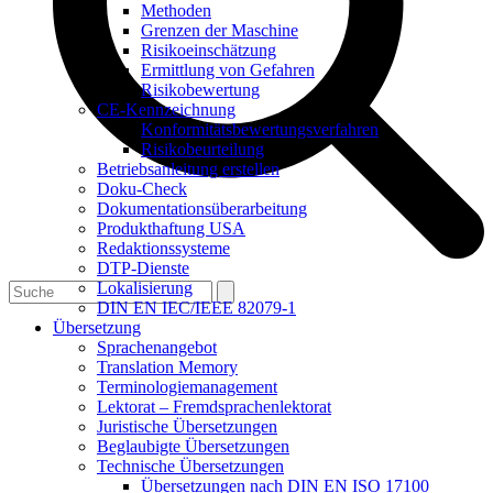
Methoden
Grenzen der Maschine
Risikoeinschätzung
Ermittlung von Gefahren
Risikobewertung
CE-Kennzeichnung
Konformitätsbewertungsverfahren
Risikobeurteilung
Betriebsanleitung erstellen
Doku-Check
Dokumentationsüberarbeitung
Produkthaftung USA
Redaktionssysteme
DTP-Dienste
Lokalisierung
Open
Close
Search
DIN EN IEC/IEEE 82079-1
mobile
mobile
Übersetzung
menu
menu
Sprachenangebot
Translation Memory
Terminologiemanagement
Lektorat – Fremdsprachenlektorat
Juristische Übersetzungen
Beglaubigte Übersetzungen
Technische Übersetzungen
Übersetzungen nach DIN EN ISO 17100