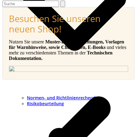
Search
Besuchen Sie unseren
neuen Shop!
Nutzen Sie unsere
Muster-Betriebsanleitungen, Vorlagen
für Warnhinweise, sowie Checklisten, E-Books
und vieles
mehr zu verschiedensten Themen in der
Technischen
Dokumentation.
v
B
Normen- und Richtlinienrecherche
Risikobeurteilung