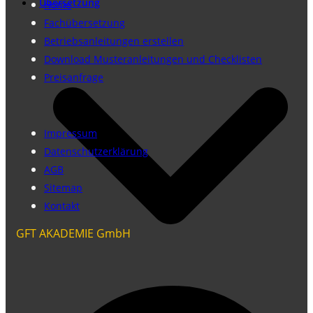
Übersetzung
Home
Fachübersetzung
Betriebsanleitungen erstellen
Download Musteranleitungen und Checklisten
Preisanfrage
Impressum
Datenschutzerklärung
AGB
Sitemap
Kontakt
GFT AKADEMIE GmbH