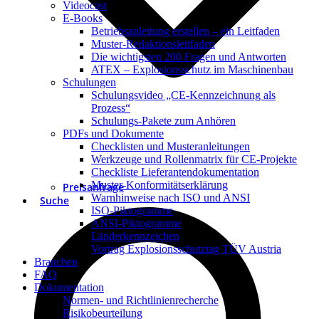
Videocast
E-Books
Betriebsanleitung erstellen – ein Leitfaden
Muster-Redaktionsleitfaden
Die wichtigsten 200 Fragen und Antworten
ATEX – Explosionsschutz im Maschinenbau
Schulungen
Schulungsvideo „CE-Kennzeichnung als
Prozess“
Schulungs-Pakete zum Anhören
PDFs und Dokumente
Checklisten und Musteranleitungen
Werkzeuge und Rollenmatrix für CE-Projekte
Checkliste Lieferantendokumentation
Muster-Konformitätserklärung
Preisanfrage
Warnhinweise nach ISO und ANSI
Suche
ISO-Piktogramme
ANSI-Piktogramme
Länderkennzeichen
Vortrag Explosionsschutztag TÜV Austria
Branchen
FAQ
Dokumentation
Normen- und Richtlinienrecherche
Risikobeurteilung