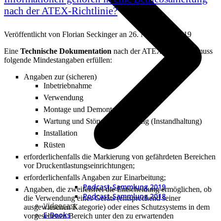
nach der ATEX-Richtlinie?
Veröffentlicht von
Florian Seckinger
an
26. November 2019
Eine
Technische Dokumentation
nach der ATEX-Richtlinie muss
folgende Mindestangaben erfüllen:
Angaben zur (sicheren)
Inbetriebnahme
Verwendung
Montage und Demontage
Wartung und Störungsbeseitigung (Instandhaltung)
Installation
Rüsten
erforderlichenfalls die Markierung von gefährdeten Bereichen
vor Druckentlastungseinrichtungen;
erforderlichenfalls Angaben zur Einarbeitung;
Podcast-Sammlung 2019
Angaben, die zweifelsfrei die Entscheidung ermöglichen, ob
Podcast-Sammlung 2018
die Verwendung eines Geräts (entsprechend seiner
Videocast
ausgewiesenen Kategorie) oder eines Schutzsystems in dem
E-Books
vorgesehenen Bereich unter den zu erwartenden