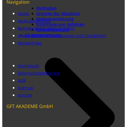
Navigation
Methoden
Home
Grenzen der Maschine
Risikoeinschätzung
Fachübersetzung
Ermittlung von Gefahren
Betriebsanleitungen erstellen
Risikobewertung
CE-Kennzeichnung
Download Musteranleitungen und Checklisten
Preisanfrage
Impressum
Datenschutzerklärung
AGB
Sitemap
Kontakt
GFT AKADEMIE GmbH