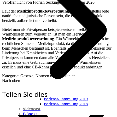
Veröffentlicht von
Florian Seckinger
an
14. Januar 2020
Laut der
Medizinprodukteverordnung
kann ein Hersteller jede
natürliche und juristische Person sein, die ein Medizinprodukt
herstellt, aufbereitet und vertreibt.
Bietet man als Privatperson beispielsweise ein selbstgemachtes
Wärmekissen zum Verkauf an, ist man ein Hersteller laut der
Medizinprodukteverordnung
. Ein Wärmekissen ist nämlich im
rechtlichen Sinne ein Medizinprodukt, da dieses zur Anwendung
beim Menschen bestimmt ist. Ebenfalls kann das Wärmekissen zur
Linderung bei Krankheiten und Verletzungen dienen. Auf die
Privatperson kommen dann alle Verpflichtungen eines Herstellers
zu: Er muss eine Gebrauchsanweisung für das Wärmekissen
erstellen und eine CE-Kennzeichnung am Produkt anbringen.
Kategorie: Gesetze, Normen und Richtlinien
Nach oben
Teilen Sie dies
Podcast-Sammlung 2019
Podcast-Sammlung 2018
Videocast
E-Books