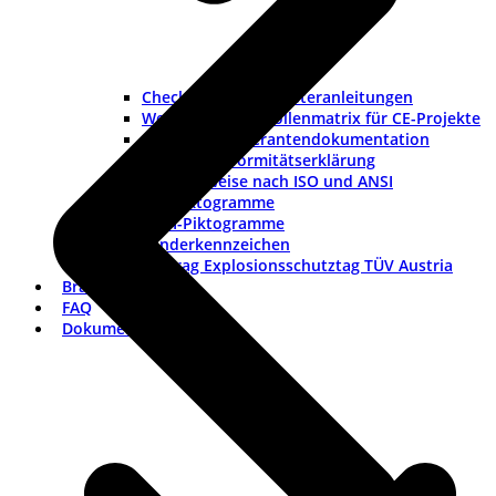
Checklisten und Musteranleitungen
Werkzeuge und Rollenmatrix für CE-Projekte
Checkliste Lieferantendokumentation
Muster-Konformitätserklärung
Warnhinweise nach ISO und ANSI
ISO-Piktogramme
ANSI-Piktogramme
Länderkennzeichen
Vortrag Explosionsschutztag TÜV Austria
Branchen
FAQ
Dokumentation