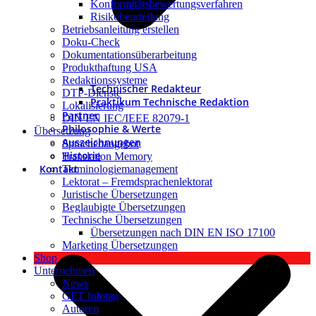
Konformitätsbewertungsverfahren
Risikobeurteilung
Betriebsanleitung erstellen
Doku-Check
Dokumentationsüberarbeitung
Produkthaftung USA
Redaktionssysteme
Technischer Redakteur
DTP-Dienste
Praktikum Technische Redaktion
Lokalisierung
Partner
DIN EN IEC/IEEE 82079-1
Philosophie & Werte
Übersetzung
Auszeichnungen
Sprachenangebot
Historie
Translation Memory
Kontakt
Terminologiemanagement
Lektorat – Fremdsprachenlektorat
Juristische Übersetzungen
Beglaubigte Übersetzungen
Technische Übersetzungen
Übersetzungen nach DIN EN ISO 17100
Marketing Übersetzungen
Shop
Unternehmen
News
GFT Infotag
Autoren