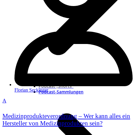
Neue Podcast
Podcast „Shorts“
Florian Seckinger
Podcast-Sammlungen
A
Medizinprodukteverordnung – Wer kann alles ein
Hersteller von Medizinprodukten sein?