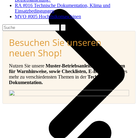
RA #016 Technische Dokumentation, Klima und
Einsatzbedingungen
MVO #005 Hochrisikomaschinen
Search
Besuchen Sie unseren
neuen Shop!
Nutzen Sie unsere
Muster-Betriebsanleitungen, Vorlagen
für Warnhinweise, sowie Checklisten, E-Books
und vieles
mehr zu verschiedensten Themen in der
Technischen
Dokumentation.
v
B