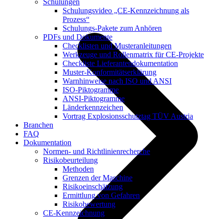
Schulungen
Schulungsvideo „CE-Kennzeichnung als
Prozess“
Schulungs-Pakete zum Anhören
PDFs und Dokumente
Checklisten und Musteranleitungen
Werkzeuge und Rollenmatrix für CE-Projekte
Checkliste Lieferantendokumentation
Muster-Konformitätserklärung
Warnhinweise nach ISO und ANSI
ISO-Piktogramme
ANSI-Piktogramme
Länderkennzeichen
Vortrag Explosionsschutztag TÜV Austria
Branchen
FAQ
Dokumentation
Normen- und Richtlinienrecherche
Risikobeurteilung
Methoden
Grenzen der Maschine
Risikoeinschätzung
Ermittlung von Gefahren
Risikobewertung
CE-Kennzeichnung