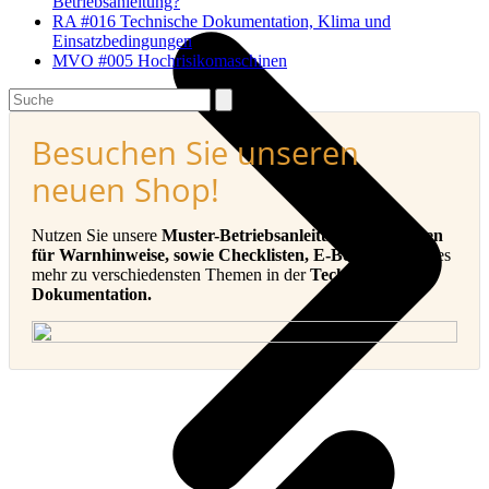
Betriebsanleitung?
RA #016 Technische Dokumentation, Klima und
Einsatzbedingungen
MVO #005 Hochrisikomaschinen
Search
Besuchen Sie unseren
neuen Shop!
Nutzen Sie unsere
Muster-Betriebsanleitungen, Vorlagen
für Warnhinweise, sowie Checklisten, E-Books
und vieles
mehr zu verschiedensten Themen in der
Technischen
Dokumentation.
v
B