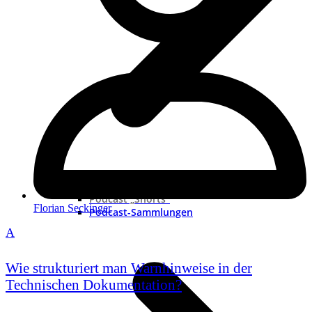
Neue Podcast
Podcast „Shorts“
Florian Seckinger
Podcast-Sammlungen
A
Wie strukturiert man Warnhinweise in der
Technischen Dokumentation?