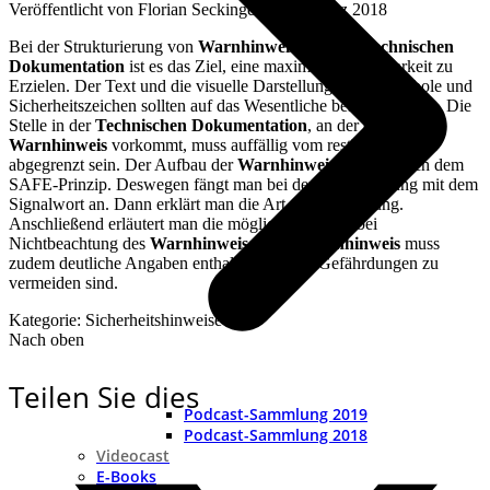
Veröffentlicht von
Florian Seckinger
an
21. März 2018
Bei der Strukturierung von
Warnhinweisen
in der
Technischen
Dokumentation
ist es das Ziel, eine maximale Erkennbarkeit zu
Erzielen. Der Text und die visuelle Darstellung durch Symbole und
Sicherheitszeichen sollten auf das Wesentliche beschränkt sein. Die
Stelle in der
Technischen Dokumentation
, an der ein
Warnhinweis
vorkommt, muss auffällig vom restlichen Inhalt
abgegrenzt sein. Der Aufbau der
Warnhinweise
erfolgt nach dem
SAFE-Prinzip. Deswegen fängt man bei der Strukturierung mit dem
Signalwort an. Dann erklärt man die Art der Gefährdung.
Anschließend erläutert man die möglichen Folgen bei
Nichtbeachtung des
Warnhinweises
. Der
Warnhinweis
muss
zudem deutliche Angaben enthalten, wie die Gefährdungen zu
vermeiden sind.
Kategorie: Sicherheitshinweise
Nach oben
Teilen Sie dies
Podcast-Sammlung 2019
Podcast-Sammlung 2018
Videocast
E-Books