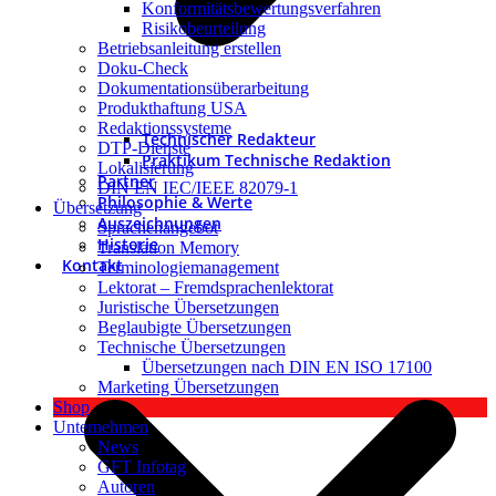
Konformitätsbewertungsverfahren
Risikobeurteilung
Betriebsanleitung erstellen
Doku-Check
Dokumentationsüberarbeitung
Produkthaftung USA
Redaktionssysteme
Technischer Redakteur
DTP-Dienste
Praktikum Technische Redaktion
Lokalisierung
Partner
DIN EN IEC/IEEE 82079-1
Philosophie & Werte
Übersetzung
Auszeichnungen
Sprachenangebot
Historie
Translation Memory
Kontakt
Terminologiemanagement
Lektorat – Fremdsprachenlektorat
Juristische Übersetzungen
Beglaubigte Übersetzungen
Technische Übersetzungen
Übersetzungen nach DIN EN ISO 17100
Marketing Übersetzungen
Shop
Unternehmen
News
GFT Infotag
Autoren