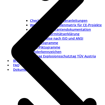
Checklisten und Musteranleitungen
Werkzeuge und Rollenmatrix für CE-Projekte
Checkliste Lieferantendokumentation
Muster-Konformitätserklärung
Warnhinweise nach ISO und ANSI
ISO-Piktogramme
ANSI-Piktogramme
Länderkennzeichen
Vortrag Explosionsschutztag TÜV Austria
Branchen
FAQ
Dokumentation