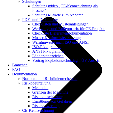
Schulungen
Schulungsvideo „CE-Kennzeichnung als
Prozess“
Schulungs-Pakete zum Anhören
PDFs und Dokumente
Checklisten und Musteranleitungen
Werkzeuge und Rollenmatrix für CE-Projekte
Checkliste Lieferantendokumentation
Muster-Konformitätserklärung
Warnhinweise nach ISO und ANSI
ISO-Piktogramme
ANSI-Piktogramme
Länderkennzeichen
Vortrag Explosionsschutztag TÜV Austria
Branchen
FAQ
Dokumentation
Normen- und Richtlinienrecherche
Risikobeurteilung
Methoden
Grenzen der Maschine
Risikoeinschätzung
Ermittlung von Gefahren
Risikobewertung
CE-Kennzeichnung