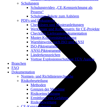
Schulungen
Schulungsvideo „CE-Kennzeichnung als
Prozess“
Schulungs-Pakete zum Anhören
PDFs und Dokumente
Checklisten und Musteranleitungen
Werkzeuge und Rollenmatrix für CE-Projekte
Checkliste Lieferantendokumentation
Muster-Konformitätserklärung
Warnhinweise nach ISO und ANSI
ISO-Piktogramme
ANSI-Piktogramme
Länderkennzeichen
Vortrag Explosionsschutztag TÜV Austria
Branchen
FAQ
Dokumentation
Normen- und Richtlinienrecherche
Risikobeurteilung
Methoden
Grenzen der Maschine
Risikoeinschätzung
Ermittlung von Gefahren
Risikobewertung
CE-Kennzeichnung