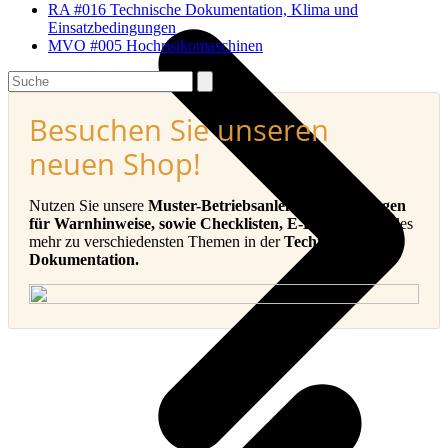
RA #016 Technische Dokumentation, Klima und
Einsatzbedingungen
MVO #005 Hochrisikomaschinen
Search
Besuchen Sie unseren
neuen Shop!
Nutzen Sie unsere
Muster-Betriebsanleitungen, Vorlagen
für Warnhinweise, sowie Checklisten, E-Books
und vieles
mehr zu verschiedensten Themen in der
Technischen
Dokumentation.
v
B