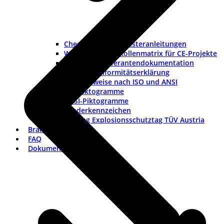
Checklisten und Musteranleitungen
Werkzeuge und Rollenmatrix für CE-Projekte
Checkliste Lieferantendokumentation
Muster-Konformitätserklärung
Warnhinweise nach ISO und ANSI
ISO-Piktogramme
ANSI-Piktogramme
Länderkennzeichen
Vortrag Explosionsschutztag TÜV Austria
Branchen
FAQ
Dokumentation