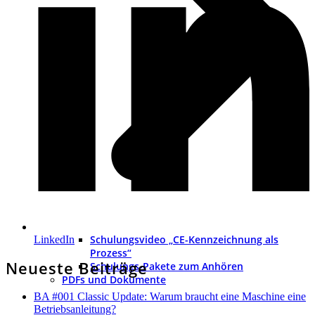
Schulungsvideo „CE-Kennzeichnung als
LinkedIn
Prozess“
Neueste Beiträge
Schulungs-Pakete zum Anhören
PDFs und Dokumente
BA #001 Classic Update: Warum braucht eine Maschine eine
Betriebsanleitung?