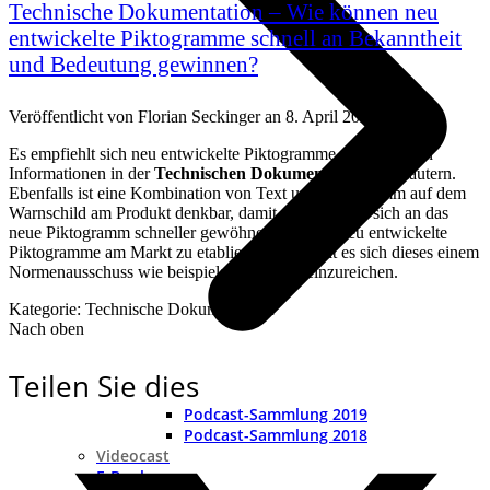
Technische Dokumentation – Wie können neu
entwickelte Piktogramme schnell an Bekanntheit
und Bedeutung gewinnen?
Veröffentlicht von
Florian Seckinger
an
8. April 2022
Es empfiehlt sich neu entwickelte Piktogramme mit textlichen
Informationen in der
Technischen Dokumentation
zu erläutern.
Ebenfalls ist eine Kombination von Text und Piktogramm auf dem
Warnschild am Produkt denkbar, damit die Benutzer sich an das
neue Piktogramm schneller gewöhnen. Um das neu entwickelte
Piktogramme am Markt zu etablieren, empfiehlt es sich dieses einem
Normenausschuss wie beispielsweise DIN einzureichen.
Kategorie: Technische Dokumentation
Nach oben
Teilen Sie dies
Podcast-Sammlung 2019
Podcast-Sammlung 2018
Videocast
E-Books