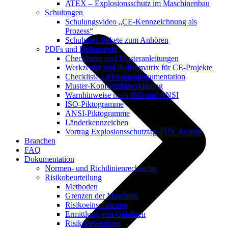
ATEX – Explosionsschutz im Maschinenbau
Schulungen
Schulungsvideo „CE-Kennzeichnung als
Prozess“
Schulungs-Pakete zum Anhören
PDFs und Dokumente
Checklisten und Musteranleitungen
Werkzeuge und Rollenmatrix für CE-Projekte
Checkliste Lieferantendokumentation
Muster-Konformitätserklärung
Warnhinweise nach ISO und ANSI
ISO-Piktogramme
ANSI-Piktogramme
Länderkennzeichen
Vortrag Explosionsschutztag TÜV Austria
Branchen
FAQ
Dokumentation
Normen- und Richtlinienrecherche
Risikobeurteilung
Methoden
Grenzen der Maschine
Risikoeinschätzung
Ermittlung von Gefahren
Risikobewertung