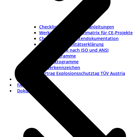
Checklisten und Musteranleitungen
Werkzeuge und Rollenmatrix für CE-Projekte
Checkliste Lieferantendokumentation
Muster-Konformitätserklärung
Warnhinweise nach ISO und ANSI
ISO-Piktogramme
ANSI-Piktogramme
Länderkennzeichen
Vortrag Explosionsschutztag TÜV Austria
Branchen
FAQ
Dokumentation