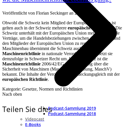
Veröffentlicht von
Florian Seckinger
an
28. Mai 2018
Obwohl die Schweiz kein Mitglied der Europäischen Union ist
gelten auch in der Schweiz mehrere
europäische Richtlinien
. Die
Schweiz unterhält mit der Europäischen Union mehrere bilaterale
Verträge, um die Handelsbeziehungen zwischen der Schweiz und
den Mitglieder der Europäischen Union zu regeln. Für den
Maschinenbau übernimmt die Schweiz auch die
Maschinenrichtlinie
in nationale Verordnungen und setzt sie
demzufolge in Schweizer Recht um. In der Schweiz ist die
Maschinenrichtlinie
2006/42/EG als Verordnung über die
Sicherheit von Maschinen (Maschinenverordnung, MaschV)
bekannt. Die Inhalte der Verordnung sind deckungsgleich mit der
europäischen Richtlinie
.
Kategorie: Gesetze, Normen und Richtlinien
Nach oben
Teilen Sie dies
Podcast-Sammlung 2019
Podcast-Sammlung 2018
Videocast
E-Books