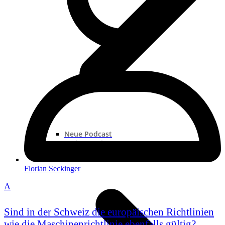
Neue Podcast
Podcast „Shorts“
Podcast-Sammlungen
Florian Seckinger
A
Sind in der Schweiz die europäischen Richtlinien
wie die Maschinenrichtlinie ebenfalls gültig?