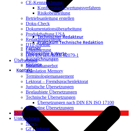
CE-Kennzeichnung
Konformitätsbewertungsverfahren
Risikobeurteilung
Betriebsanleitung erstellen
Doku-Check
Dokumentationsüberarbeitung
Produkthaftung USA
Technischer Redakteur
Redaktionssysteme
Praktikum Technische Redaktion
DTP-Dienste
Partner
Lokalisierung
Philosophie & Werte
DIN EN IEC/IEEE 82079-1
Auszeichnungen
Übersetzung
Historie
Sprachenangebot
Kontakt
Translation Memory
Terminologiemanagement
Lektorat – Fremdsprachenlektorat
Juristische Übersetzungen
Beglaubigte Übersetzungen
Technische Übersetzungen
Übersetzungen nach DIN EN ISO 17100
Marketing Übersetzungen
Shop
Unternehmen
News
GFT Infotag