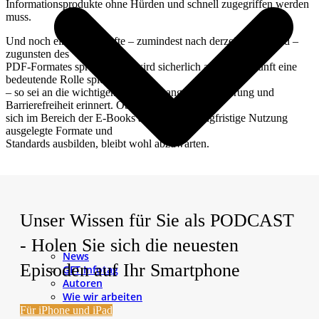
Informationsprodukte ohne Hürden und schnell zugegriffen werden
muss.
Und noch ein Punkt dürfte – zumindest nach derzeitigem Stand –
zugunsten des
PDF-Formates sprechen: Es wird sicherlich auch in Zukunft eine
bedeutende Rolle spielen
– so sei an die wichtigen Themen Langzeitarchivierung und
Barrierefreiheit erinnert. Ob
sich im Bereich der E-Books ähnliche auf langfristige Nutzung
ausgelegte Formate und
Standards ausbilden, bleibt wohl abzuwarten.
Unser Wissen für Sie als PODCAST
- Holen Sie sich die neuesten
News
Episoden auf Ihr Smartphone
GFT Infotag
Autoren
Wie wir arbeiten
Karriere
Für iPhone und iPad