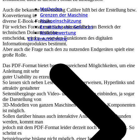
Methoden
Auch die bekannte Anwendung Calibre hilft bei der Erstellung bzw.
Grenzen der Maschine
Konvertierung in
Risikoeinschätzung
diverse E-Book-Formate.
Ermittlung von Gefahren
Für welches Format man sich schlussendlich im Bereich der
technischen Dokumentation
Risikobewertung
entscheidet, wird u. a. von den Funktionen des digitalen
CE-Kennzeichnung
Informationsproduktes bestimmt.
Aber auch die Frage nach den zu nutzenden Endgeräten spielt eine
große Rolle.
Das PDF-Format bietet bereits ausreichend Möglichkeiten, um eine
Anleitung mit sehr
guter Usability zu erzeugen.
So lassen sich neben Lesezeichen, Querverweisen, Hyperlinks und
attraktiv gestalteter
Seitenübergänge auch Video- und Audioinhalte einbinden, ja sogar
die Darstellung von
3D-Modellen von ganzen Maschinen oder einzelnen Komponenten
ist möglich.
Sollen darüber hinaus auch interaktive Animationen eingebunden
werden, kommt man
jedoch mit dem PDF-Format leider derzeit noch nicht sehr weit. So
scheint es
beispielsweise bislang nicht möglich, einer Igelung interaktiv