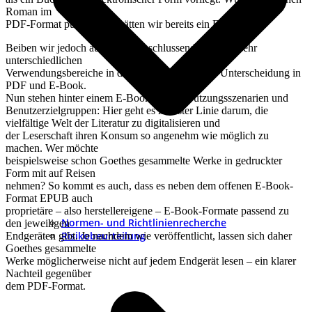
Roman im
PDF-Format publizieren, hätten wir bereits ein E-Book.
Beiben wir jedoch aufgrund der schlussendlich doch sehr
unterschiedlichen
Verwendungsbereiche in diesem Podcast bei der Unterscheidung in
PDF und E-Book.
Nun stehen hinter einem E-Book andere Nutzungsszenarien und
Benutzerzielgruppen: Hier geht es in erster Linie darum, die
vielfältige Welt der Literatur zu digitalisieren und
der Leserschaft ihren Konsum so angenehm wie möglich zu
machen. Wer möchte
beispielsweise schon Goethes gesammelte Werke in gedruckter
Form mit auf Reisen
nehmen? So kommt es auch, dass es neben dem offenen E-Book-
Format EPUB auch
proprietäre – also herstellereigene – E-Book-Formate passend zu
Normen- und Richtlinienrecherche
den jeweiligen
Risikobeurteilung
Endgeräten gibt. Je nachdem wie veröffentlicht, lassen sich daher
Goethes gesammelte
Werke möglicherweise nicht auf jedem Endgerät lesen – ein klarer
Nachteil gegenüber
dem PDF-Format.