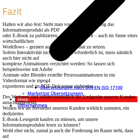
Fazit
Halten wir also fest: Steht man vor der Entscheidung das
Informationsprodukt als PDF
oder E-Book zu publizieren, scheint es derzeit – auch im Sinne eines
wirtschaftlichen
Workflows – geraten auf das PDF-Format zu setzen.
Sofern Interaktivität nicht zwingend erforderlich ist, muss nämlich
auch hier nicht auf
komplexe Animationen verzichtet werden: So lassen sich
beispielsweise mit Adobe
Animate oder Blender erstellte Prozessanimationen in ein
Videoformat wie mpeg4
exportieren und im PDF-Dokument einbinden.
Übersetzungen nach DIN EN ISO 17100
Marketing Übersetzungen
Des Weiteren sind selbstverständlich die Endgeräte unserer Kunden
Shop
ausschlaggebend:
Unternehmen
Wollen wir als Hersteller unseren Kunden wirklich zumuten, ein
dediziertes
E-Book-Lesegerät kaufen zu müssen, um unsere
Informationsprodukte lesen zu können?
Wohl eher nicht, zumal ja auch die Forderung im Raum steht, dass
auf