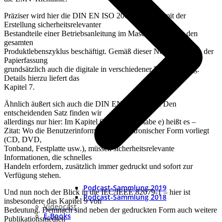
Präziser wird hier die DIN EN ISO 20607 die sich mit der
Erstellung sicherheitsrelevanter
Bestandteile einer Betriebsanleitung im Maschinenbau für den
gesamten
Produktlebenszyklus beschäftigt. Gemäß dieser Norm ist neben der
Papierfassung
grundsätzlich auch die digitale in verschiedener Form zulässig.
Details hierzu liefert das
Kapitel 7.
Ähnlich äußert sich auch die DIN EN ISO 12100. Den
entscheidenden Satz finden wir
allerdings nur hier: Im Kapitel 6.4.5.3 Buchstabe e) heißt es –
Zitat: Wo die Benutzerinformation in elektronischer Form vorliegt
(CD, DVD,
Tonband, Festplatte usw.), müssen sicherheitsrelevante
Informationen, die schnelles
Handeln erfordern, zusätzlich immer gedruckt und sofort zur
Verfügung stehen.
Podcast-Sammlung 2019
Und nun noch der Blick in die IEC/IEEE 82079-1 – hier ist
Podcast-Sammlung 2018
insbesondere das Kapitel 9 von
Videocast
Bedeutung. Demnach sind neben der gedruckten Form auch weitere
E-Books
Publikationsmedien