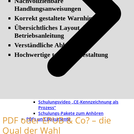
Nachvollziehbare
Handlungsanweisungen
Korrekt gestaltete Warnhinweise
Übersichtliches Layout der
Betriebsanleitung
Verständliche Abbildungen
Hochwertige textliche Gestaltung
Schulungsvideo „CE-Kennzeichnung als
Prozess“
Schulungs-Pakete zum Anhören
PDF oder EPUB & Co? – die
PDFs und Dokumente
Qual der Wahl