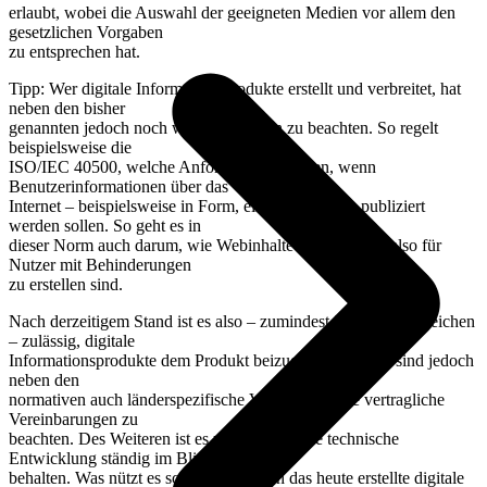
erlaubt, wobei die Auswahl der geeigneten Medien vor allem den
gesetzlichen Vorgaben
zu entsprechen hat.
Tipp: Wer digitale Informationsprodukte erstellt und verbreitet, hat
neben den bisher
genannten jedoch noch weitere Normen zu beachten. So regelt
beispielsweise die
ISO/IEC 40500, welche Anforderungen gelten, wenn
Benutzerinformationen über das
Internet – beispielsweise in Form, einer WebApp – publiziert
werden sollen. So geht es in
dieser Norm auch darum, wie Webinhalte barrierefrei – also für
Nutzer mit Behinderungen
zu erstellen sind.
Nach derzeitigem Stand ist es also – zumindest in einigen Bereichen
– zulässig, digitale
Informationsprodukte dem Produkt beizugeben. Hierbei sind jedoch
neben den
normativen auch länderspezifische Vorgaben sowie vertragliche
Vereinbarungen zu
beachten. Des Weiteren ist es unerlässlich, die technische
Entwicklung ständig im Blick zu
behalten. Was nützt es schließlich, wenn das heute erstellte digitale