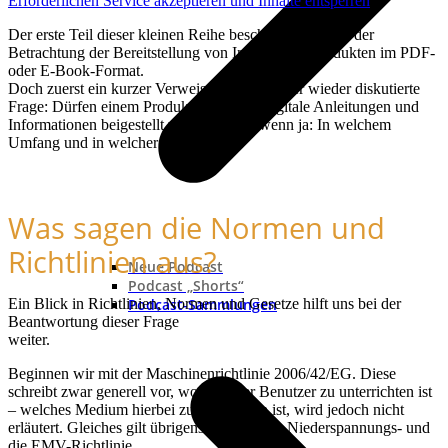
Erforderlichen Service akzeptieren und Inhalte entsperren
Der erste Teil dieser kleinen Reihe beschäftigt sich mit der
Betrachtung der Bereitstellung von Informationsprodukten im PDF-
oder E-Book-Format.
Doch zuerst ein kurzer Verweis auf eine immer wieder diskutierte
Frage: Dürfen einem Produkt überhaupt digitale Anleitungen und
Informationen beigestellt werden – und wenn ja: In welchem
Umfang und in welcher Form?
Was sagen die Normen und
Richtlinien aus?
Neue Podcast
Podcast „Shorts“
Ein Blick in Richtlinien, Normen und Gesetze hilft uns bei der
Podcast-Sammlungen
Beantwortung dieser Frage
weiter.
Beginnen wir mit der Maschinenrichtlinie 2006/42/EG. Diese
schreibt zwar generell vor, worüber der Benutzer zu unterrichten ist
– welches Medium hierbei zu verwenden ist, wird jedoch nicht
erläutert. Gleiches gilt übrigens auch für die Niederspannungs- und
die EMV-Richtlinie.