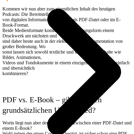
Kommen wir nun aber zum eigentlichen Inhalt des heutigen
Podcasts: Die Bereitstellung
von digitalen Informationsprodukten als PDF-Datei oder im E-
Book-Format.
Beide Medienformate kommen in der Nutzungsform einem
Druckwerk am nächsten und
sind daher heute auch in der elektronischen Dokumentation von
großer Bedeutung. Wo
sonst lassen sich sowohl textliche und multimediale Inhalte wie
Bilder, Animationen,
Videos und Tondokumente in einem einzigen Dokument so einfach
und übersichtlich
kombinieren?
PDF vs. E-Book – gibt es einen
grundsätzlichen Unterschied?
Worin liegt nun aber der Unterschied zwischen einer PDF-Datei und
einem E-Book?
Wohl jedem der einen Computer besitzt, ist sicher schon eine PDF-