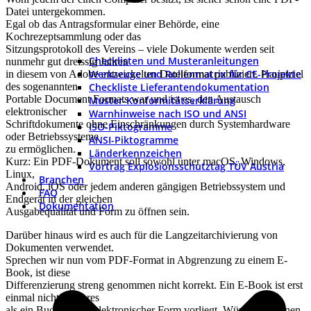
Datei untergekommen.
Egal ob das Antragsformular einer Behörde, eine
Kochrezeptsammlung oder das
Sitzungsprotokoll des Vereins – viele Dokumente werden seit
Checklisten und Musteranleitungen
nunmehr gut dreissig Jahren
Werkzeuge und Rollenmatrix für CE-Projekte
in diesem von Adobe entwickelten Dateiformat publiziert. Hauptziel
des sogenannten
Checkliste Lieferantendokumentation
Portable Document Formats war und ist es, den Austausch
Muster-Konformitätserklärung
elektronischer
Warnhinweise nach ISO und ANSI
Schriftdokumente ohne Einschränkungen durch Systemhardware
ISO-Piktogramme
oder Betriebssysteme
ANSI-Piktogramme
zu ermöglichen.
Länderkennzeichen
Kurz: Ein PDF-Dokument soll sowohl unter macOS, Windows,
Vortrag Explosionsschutztag TÜV Austria
Linux,
Branchen
Android, iOS oder jedem anderen gängigen Betriebssystem und
FAQ
Endgerät in der gleichen
Dokumentation
Ausgabequalität und Form zu öffnen sein.
Darüber hinaus wird es auch für die Langzeitarchivierung von
Dokumenten verwendet.
Sprechen wir nun vom PDF-Format in Abgrenzung zu einem E-
Book, ist diese
Differenzierung streng genommen nicht korrekt. Ein E-Book ist erst
einmal nichts anderes
als ein Buch, das in elektronischer Form vorliegt. Würde man einen