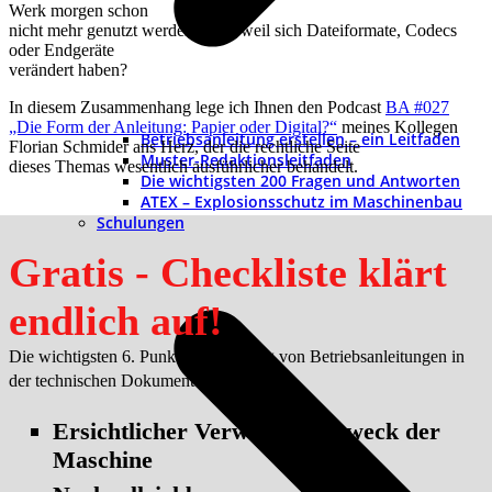
Werk morgen schon
nicht mehr genutzt werden kann, weil sich Dateiformate, Codecs
oder Endgeräte
verändert haben?
In diesem Zusammenhang lege ich Ihnen den Podcast
BA #027
„Die Form der Anleitung: Papier oder Digital?“
meines Kollegen
Betriebsanleitung erstellen – ein Leitfaden
Florian Schmider ans Herz, der die rechtliche Seite
Muster-Redaktionsleitfaden
dieses Themas wesentlich ausführlicher behandelt.
Die wichtigsten 200 Fragen und Antworten
ATEX – Explosionsschutz im Maschinenbau
Schulungen
Gratis - Checkliste klärt
endlich auf!
Die wichtigsten 6. Punkte zur Prüfung von Betriebsanleitungen in
der technischen Dokumentation.
Ersichtlicher Verwendungszweck der
Maschine