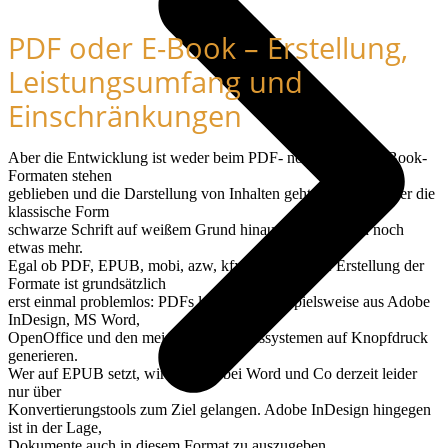
PDF oder E-Book – Erstellung,
Leistungsumfang und
Einschränkungen
Aber die Entwicklung ist weder beim PDF- noch bei den E-Book-
Formaten stehen
geblieben und die Darstellung von Inhalten geht heute weit über die
klassische Form
schwarze Schrift auf weißem Grund hinaus – dazu gleich noch
etwas mehr.
Egal ob PDF, EPUB, mobi, azw, kfx und Co. – die Erstellung der
Formate ist grundsätzlich
erst einmal problemlos: PDFs lassen sich beispielsweise aus Adobe
InDesign, MS Word,
OpenOffice und den meisten Redaktionssystemen auf Knopfdruck
generieren.
Wer auf EPUB setzt, wird jedoch bei Word und Co derzeit leider
nur über
Konvertierungstools zum Ziel gelangen. Adobe InDesign hingegen
ist in der Lage,
Dokumente auch in diesem Format zu auszugeben.