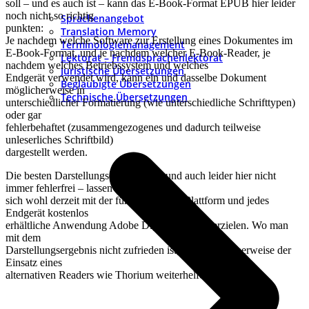
soll – und es auch ist – kann das E-Book-Format EPUB hier leider
noch nicht so richtig
Sprachenangebot
punkten:
Translation Memory
Je nachdem welche Software zur Erstellung eines Dokumentes im
Terminologiemanagement
E-Book-Format, und je nachdem welcher E-Book-Reader, je
Lektorat – Fremdsprachenlektorat
nachdem welches Betriebssystem und welches
Juristische Übersetzungen
Endgerät verwendet wird, kann ein und dasselbe Dokument
Beglaubigte Übersetzungen
möglicherweise in
Technische Übersetzungen
unterschiedlicher Formatierung (wie unterschiedliche Schrifttypen)
oder gar
fehlerbehaftet (zusammengezogenes und dadurch teilweise
unleserliches Schriftbild)
dargestellt werden.
Die besten Darstellungsergebnisse – und auch leider hier nicht
immer fehlerfrei – lassen
sich wohl derzeit mit der für nahezu jede Plattform und jedes
Endgerät kostenlos
erhältliche Anwendung Adobe Digital Editions erzielen. Wo man
mit dem
Darstellungsergebnis nicht zufrieden ist, kann möglicherweise der
Einsatz eines
alternativen Readers wie Thorium weiterhelfen.