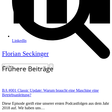
LinkedIn
Florian Seckinger
Open
Close
Search
Frühere Beiträge
mobile
mobile
menu
menu
BA #001 Classic Update: Warum braucht eine Maschine eine
Betriebsanleitung?
Diese Episode greift eine unserer ersten Podcastfolgen aus dem Jahr
2018 auf. Wir haben uns…