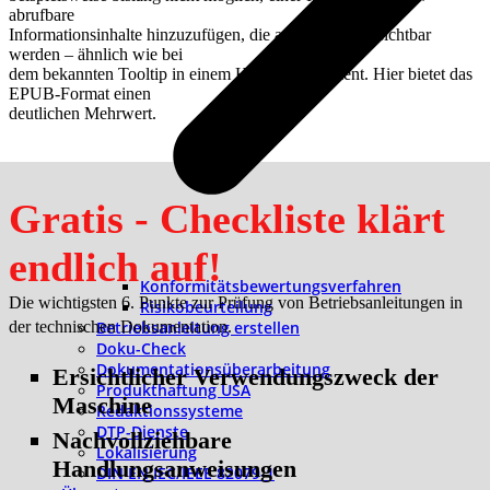
abrufbare
Informationsinhalte hinzuzufügen, die auf Mausklick sichtbar
werden – ähnlich wie bei
dem bekannten Tooltip in einem HTML-Dokument. Hier bietet das
EPUB-Format einen
deutlichen Mehrwert.
Gratis - Checkliste klärt
endlich auf!
Konformitätsbewertungsverfahren
Die wichtigsten 6. Punkte zur Prüfung von Betriebsanleitungen in
Risikobeurteilung
der technischen Dokumentation.
Betriebsanleitung erstellen
Doku-Check
Dokumentationsüberarbeitung
Ersichtlicher Verwendungszweck der
Produkthaftung USA
Maschine
Redaktionssysteme
DTP-Dienste
Nachvollziehbare
Lokalisierung
Handlungsanweisungen
DIN EN IEC/IEEE 82079-1